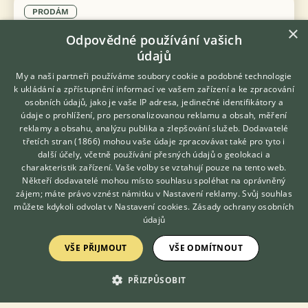
PRODÁM
×
Sklípkani
Odpovědné používání vašich
údajů
My a naši partneři používáme soubory cookie a podobné technologie
k ukládání a zpřístupnění informací ve vašem zařízení a ke zpracování
osobních údajů, jako je vaše IP adresa, jedinečné identifikátory a
údaje o prohlížení, pro personalizovanou reklamu a obsah, měření
reklamy a obsahu, analýzu publika a zlepšování služeb.
Dodavatelé
třetích stran (1866)
mohou vaše údaje zpracovávat také pro tyto i
Hledáte zvířecího kamaráda?
další účely, včetně používání přesných údajů o geolokaci a
Zdarma vám poradí
charakteristik zařízení. Vaše volby se vztahují pouze na tento web.
VETERINÁŘ ONLINE
Někteří dodavatelé mohou místo souhlasu spoléhat na oprávněný
KONZULTOVAT S
zájem; máte právo vznést námitku v
Nastavení reklamy
. Svůj souhlas
VETERINÁŘEM
můžete kdykoli odvolat v
Nastavení cookies
.
Zásady ochrany osobních
údajů
VŠE PŘIJMOUT
VŠE ODMÍTNOUT
Aphonopelma crinirufum 2sv - 150Kč Aphonopelma Seemanni 5-
6sv - 250Kč 7sv - 300Kč Harpactira dictator 4sv - 430Kč
Heteroscodra maculata 5sv - 150Kč 6sv - 170Kč Hysterocrates
PŘIZPŮSOBIT
gigas 6...