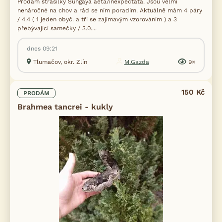
Prodám strašilky Sungaya aeta/inexpectata. Jsou velmi
nenáročné na chov a rád se ním poradím. Aktuálně mám 4 páry
/ 4.4 ( 1 jeden obyč. a tři se zajímavým vzorováním ) a 3
přebývající samečky / 3.0....
dnes 09:21
Tlumačov, okr. Zlín
M.Gazda
9×
150 Kč
PRODÁM
Brahmea tancrei - kukly