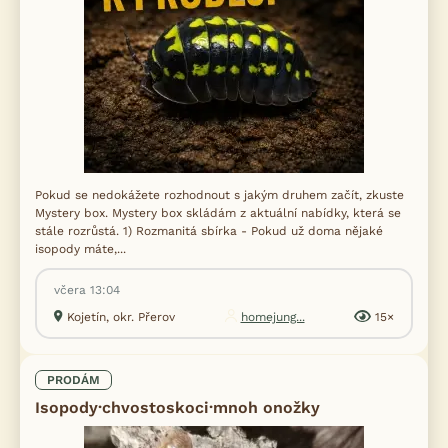
Pokud se nedokážete rozhodnout s jakým druhem začít, zkuste
Mystery box. Mystery box skládám z aktuální nabídky, která se
stále rozrůstá. 1) Rozmanitá sbírka - Pokud už doma nějaké
isopody máte,...
včera 13:04
Kojetín, okr. Přerov
homejung...
15×
PRODÁM
Isopody·chvostoskoci·mnoh onožky