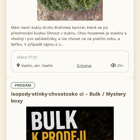
Mám navíc kukly druhu Brahmea tancrei, které se po
přezimování budou líhnout v dubnu. Chov housenek je snadný a
vhodný i pro začátečníky, a lze chovat na na ptačím zobu, a
šeříku. V případě zájmu o v...
včera 17:21
Vsetín, okr. Vsetín
Entoeye
21×
PRODÁM
Isopody·stínky·chvostosko ci - Bulk / Mystery
boxy