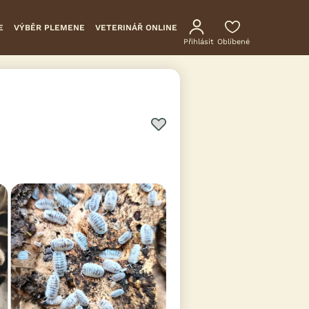
E
VÝBĚR PLEMENE
VETERINÁŘ ONLINE
Přihlásit
Oblíbené