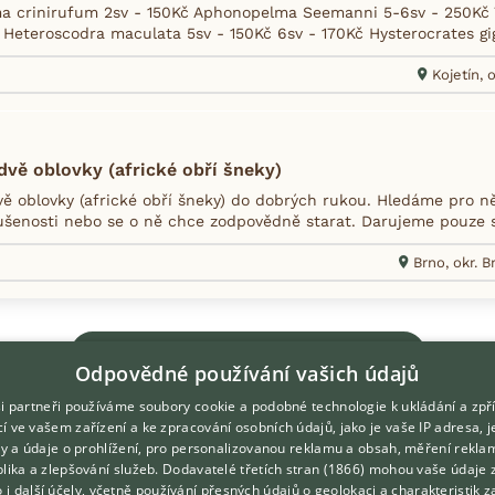
 crinirufum 2sv - 150Kč Aphonopelma Seemanni 5-6sv - 250Kč 7
 Heteroscodra maculata 5sv - 150Kč 6sv - 170Kč Hysterocrates gig
Kojetín, 
vě oblovky (africké obří šneky)
ě oblovky (africké obří šneky) do dobrých rukou. Hledáme pro 
ušenosti nebo se o ně chce zodpovědně starat. Darujeme pouze s
2
Brno, okr. 
Zobrazit více inzerátů (168)
Odpovědné používání vašich údajů
i partneři používáme soubory cookie a podobné technologie k ukládání a zpř
í ve vašem zařízení a ke zpracování osobních údajů, jako je vaše IP adresa, 
ory a údaje o prohlížení, pro personalizovanou reklamu a obsah, měření rekla
lika a zlepšování služeb.
Dodavatelé třetích stran (1866)
mohou vaše údaje 
DOMOVSKÁ STRÁNKA
O nás
o i další účely, včetně používání přesných údajů o geolokaci a charakteristik z