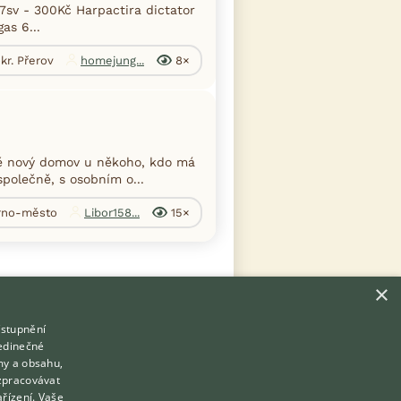
sv - 300Kč Harpactira dictator
as 6...
okr. Přerov
homejung...
8×
ně nový domov u někoho, kdo má
polečně, s osobním o...
Brno-město
Libor158...
15×
×
ístupnění
Hledáte zvířecího kamaráda?
jedinečné
Zdarma vám poradí
my a obsahu,
VETERINÁŘ ONLINE
zpracovávat
Přihlášení
ařízení. Vaše
KONZULTOVAT S VETERINÁŘEM