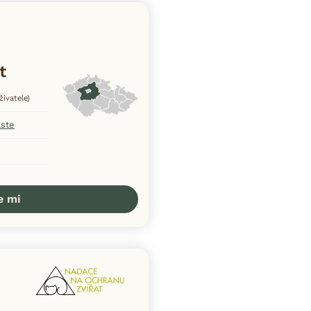
t
živatele)
aste
e mi