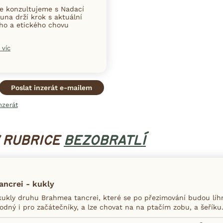
ce konzultujeme s Nadací
una drží krok s aktuální
ního a etického chovu
 víc
Poslat inzerát e-mailem
nzerát
V RUBRICE
BEZOBRATLÍ
ncrei - kukly
ukly druhu Brahmea tancrei, které se po přezimování budou líh
dný i pro začátečníky, a lze chovat na na ptačím zobu, a šeříku.