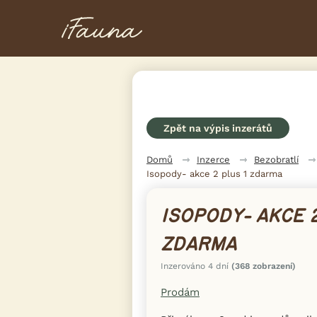
Zpět na výpis inzerátů
Domů
Inzerce
Bezobratlí
Isopody- akce 2 plus 1 zdarma
ISOPODY- AKCE 2
ZDARMA
Inzerováno 4 dní
(368 zobrazení)
Prodám