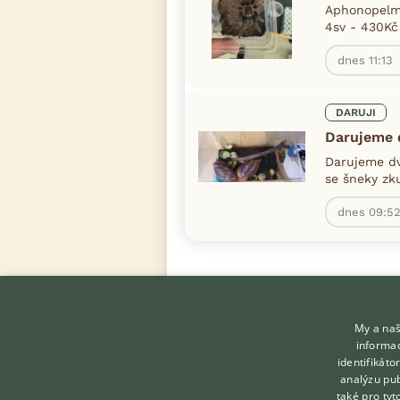
Aphonopelma
4sv - 430Kč
dnes 11:13
DARUJI
Darujeme d
Darujeme dv
se šneky zk
dnes 09:5
My a naš
informac
identifikát
analýzu pub
také pro tyt
KONTAKT DO REDAKCE