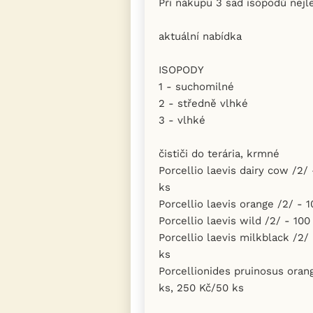
Při nákupu 3 sad isopodů nej
aktuální nabídka
ISOPODY
1 - suchomilné
2 - středně vlhké
3 - vlhké
čističi do terária, krmné
Porcellio laevis dairy cow /2/
ks
Porcellio laevis orange /2/ - 
Porcellio laevis wild /2/ - 10
Porcellio laevis milkblack /2/
ks
Porcellionides pruinosus orang
ks, 250 Kč/50 ks