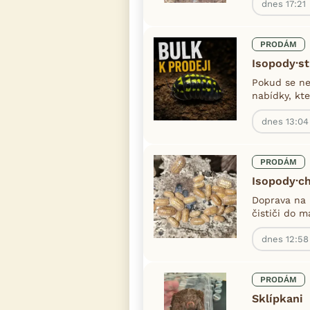
dnes 17:21
PRODÁM
Isopody·st
Pokud se ne
nabídky, kte
dnes 13:04
PRODÁM
Isopody·c
Doprava na 
čističi do m
dnes 12:58
PRODÁM
Sklípkani