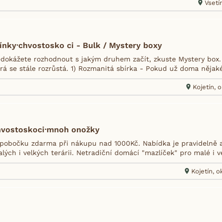
Vsetín
ínky·chvostosko ci - Bulk / Mystery boxy
dokážete rozhodnout s jakým druhem začít, zkuste Mystery box.
rá se stále rozrůstá. 1) Rozmanitá sbírka - Pokud už doma nějaké
Kojetín, o
hvostoskoci·mnoh onožky
pobočku zdarma při nákupu nad 1000Kč. Nabídka je pravidelně ak
alých i velkých terárii. Netradiční domácí "mazlíček" pro malé i v
Kojetín, o