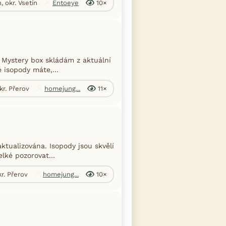
, okr. Vsetín
Entoeye
10×
 Mystery box skládám z aktuální
 isopody máte,...
kr. Přerov
homejung...
11×
tualizována. Isopody jsou skvělí
elké pozorovat...
kr. Přerov
homejung...
10×