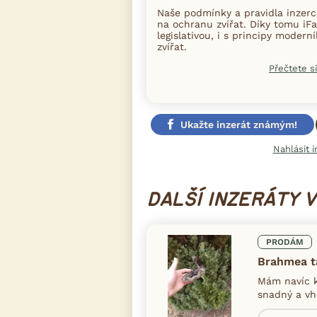
Naše podmínky a pravidla inzer
na ochranu zvířat. Díky tomu iFa
legislativou, i s principy moder
zvířat.
Přečtete si
Ukažte inzerát známým!
Nahlásit i
DALŠÍ INZERÁTY 
PRODÁM
Brahmea ta
Mám navíc k
snadný a vho