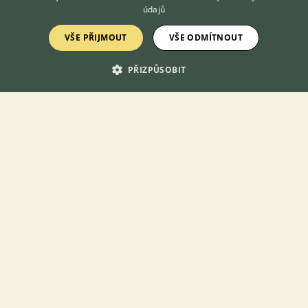
údajů
Mnichovice, okr. Praha-východ
Caeruleo...
27×
VŠE PŘIJMOUT
VŠE ODMÍTNOUT
PŘIZPŮSOBIT
Zobrazit více inzerátů (165)
KONTAKT DO REDAKCE WEBU
redakce@ifauna.cz
nonstop
DOMOVSKÁ STRÁNKA
INZERCE
DISKUSE