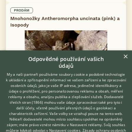
PRODÁM
Mnohonožky Antheromorpha uncinata (pink) a
Isopody
×
Odpovědné používání vašich
údajů
My a naši partneři používáme soubory cookie a podobné technologie
k ukládání a zpřístupnění informací ve vašem zařízení a ke zpracování
osobních údajů, jako je vaše IP adresa, jedinečné identifikátory a
údaje o prohlížení, pro personalizovanou reklamu a obsah, měření
reklamy a obsahu, analýzu publika a zlepšování služeb.
Dodavatelé
třetích stran (1866)
mohou vaše údaje zpracovávat také pro tyto i
Dobrý den, nabízím mladé mnohonožky Antheromorpha
Hledáte zvířecího kamaráda?
další účely, včetně používání přesných údajů o geolokaci a
Zdarma vám poradí
uncinata (růžová varianta, odchov duben 2026) a Isopody
charakteristik zařízení. Vaše volby se vztahují pouze na tento web.
Cubaris ,,Pak Chong" a Cubaris ,,Panda King”. 🎀 Antheromorpha
VETERINÁŘ ONLINE
Někteří dodavatelé mohou místo souhlasu spoléhat na oprávněný
uncinata 1ks … 200 Kč 🐼...
KONZULTOVAT S
zájem; máte právo vznést námitku v
Nastavení reklamy
. Svůj souhlas
VETERINÁŘEM
můžete kdykoli odvolat v
Nastavení cookies
.
Zásady ochrany osobních
5.8.2026 19:22