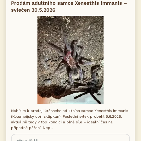
Prodám adultního samce Xenesthis immanis –
svlečen 30.5.2026
Nabízím k prodeji krásného adultního samce Xenesthis immanis
(Kolumbijský obří sklípkan). Poslední svlek proběhl 5.6.2026,
aktuálně tedy v top kondici a plné síle – ideální čas na
případné páření. Nep...
včera 10:56