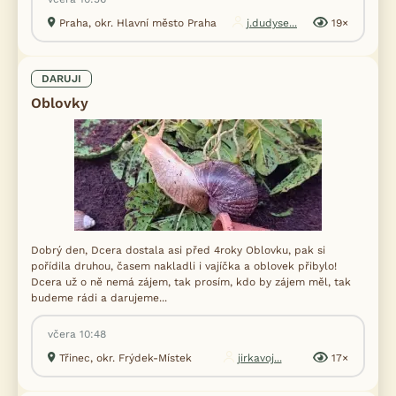
Praha, okr. Hlavní město Praha
j.dudyse...
19×
DARUJI
Oblovky
Dobrý den, Dcera dostala asi před 4roky Oblovku, pak si
pořídila druhou, časem nakladli i vajíčka a oblovek přibylo!
Dcera už o ně nemá zájem, tak prosím, kdo by zájem měl, tak
budeme rádi a darujeme...
včera 10:48
Třinec, okr. Frýdek-Místek
jirkavoj...
17×