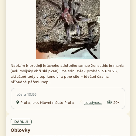
Nabízím k prodeji krásného adultního samce Xenesthis immanis
(Kolumbijský obří sklípkan). Poslední svlek proběhl 5.6.2026,
aktuálně tedy v top kondici a plné síle – ideální čas na
případné páření. Nep...
včera 10:56
Praha, okr. Hlavní město Praha
j.dudyse...
20×
DARUJI
Oblovky