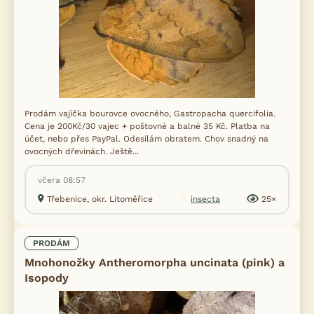
Prodám vajíčka bourovce ovocného, Gastropacha quercifolia.
Cena je 200Kč/30 vajec + poštovné a balné 35 Kč. Platba na
účet, nebo přes PayPal. Odesílám obratem. Chov snadný na
ovocných dřevinách. Ještě...
včera 08:57
Třebenice, okr. Litoměřice
insecta
25×
PRODÁM
Mnohonožky Antheromorpha uncinata (pink) a
Isopody