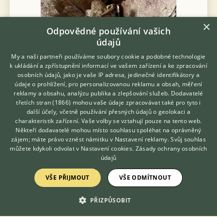
×
Odpovědné používání vašich
údajů
My a naši partneři používáme soubory cookie a podobné technologie
k ukládání a zpřístupnění informací ve vašem zařízení a ke zpracování
osobních údajů, jako je vaše IP adresa, jedinečné identifikátory a
údaje o prohlížení, pro personalizovanou reklamu a obsah, měření
reklamy a obsahu, analýzu publika a zlepšování služeb.
Dodavatelé
třetích stran (1866)
mohou vaše údaje zpracovávat také pro tyto i
Dobrý den, nabízím mladé mnohonožky Antheromorpha
Hledáte zvířecího kamaráda?
další účely, včetně používání přesných údajů o geolokaci a
Zdarma vám poradí
uncinata (růžová varianta, odchov duben 2026) a Isopody
charakteristik zařízení. Vaše volby se vztahují pouze na tento web.
Cubaris ,,Pak Chong" a Cubaris ,,Panda King”. 🎀 Antheromorpha
VETERINÁŘ ONLINE
Někteří dodavatelé mohou místo souhlasu spoléhat na oprávněný
uncinata 1ks … 200 Kč 🐼...
KONZULTOVAT S
zájem; máte právo vznést námitku v
Nastavení reklamy
. Svůj souhlas
VETERINÁŘEM
můžete kdykoli odvolat v
Nastavení cookies
.
Zásady ochrany osobních
5.8.2026 19:22
údajů
Mnichovice, okr. Praha-východ
Caeruleo...
33×
VŠE PŘIJMOUT
VŠE ODMÍTNOUT
PŘIZPŮSOBIT
Zobrazit více inzerátů (165)