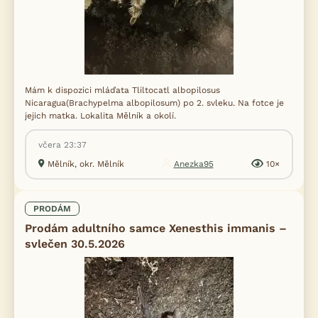
Mám k dispozici mláďata Tliltocatl albopilosus
Nicaragua(Brachypelma albopilosum) po 2. svleku. Na fotce je
jejich matka. Lokalita Mělník a okolí.
včera 23:37
Mělník, okr. Mělník
Anezka95
10×
PRODÁM
Prodám adultního samce Xenesthis immanis –
svlečen 30.5.2026