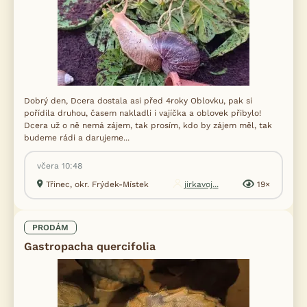
Dobrý den, Dcera dostala asi před 4roky Oblovku, pak si
pořídila druhou, časem nakladli i vajíčka a oblovek přibylo!
Dcera už o ně nemá zájem, tak prosím, kdo by zájem měl, tak
budeme rádi a darujeme...
včera 10:48
Třinec, okr. Frýdek-Místek
jirkavoj...
19×
PRODÁM
Gastropacha quercifolia