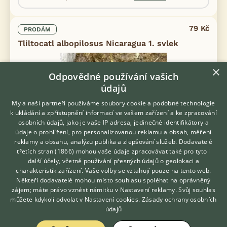
79 Kč
PRODÁM
Tliltocatl albopilosus Nicaragua 1. svlek
×
Odpovědné používání vašich
údajů
My a naši partneři používáme soubory cookie a podobné technologie
k ukládání a zpřístupnění informací ve vašem zařízení a ke zpracování
osobních údajů, jako je vaše IP adresa, jedinečné identifikátory a
údaje o prohlížení, pro personalizovanou reklamu a obsah, měření
reklamy a obsahu, analýzu publika a zlepšování služeb.
Dodavatelé
třetích stran (1866)
mohou vaše údaje zpracovávat také pro tyto i
Hledáte zvířecího kamaráda?
další účely, včetně používání přesných údajů o geolokaci a
Zdarma vám poradí
charakteristik zařízení. Vaše volby se vztahují pouze na tento web.
VETERINÁŘ ONLINE
Někteří dodavatelé mohou místo souhlasu spoléhat na oprávněný
KONZULTOVAT S
zájem; máte právo vznést námitku v
Nastavení reklamy
. Svůj souhlas
VETERINÁŘEM
můžete kdykoli odvolat v
Nastavení cookies
.
Zásady ochrany osobních
Jedná se o pozemní druh (takže ho opravdu uvidíte), který je
údajů
díky své převážně klidné povaze vhodný i pro začínající
chovatele. Odpustí spoustu začátečnických chyb. Většinu času