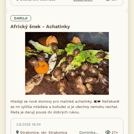
DARUJI
Africký šnek - Achatinky
Hledají se nové domovy pro malinké achatinky. 🐌❤️ Nečekaně
se mi vylíhla mláďata a bohužel si je všechny nemohu nechat.
Ráda je daruji pouze do dobrých rukou.
3.8.2026 18:04
Strakonice, okr. Strakonice
Dominika...
27×