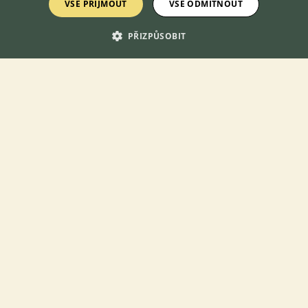
VŠE PŘIJMOUT
VŠE ODMÍTNOUT
tráví na povrchu nebo...
PŘIZPŮSOBIT
3.8.2026 17:55
Bílsko, okr. Olomouc
deadlype...
28×
Zobrazit více inzerátů (164)
KONTAKT DO REDAKCE WEBU
redakce@ifauna.cz
nonstop
DOMOVSKÁ STRÁNKA