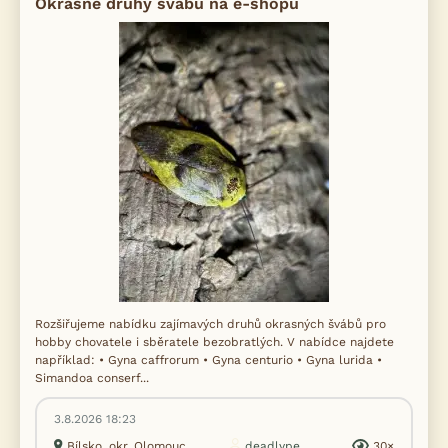
Okrasné druhy švábů na e-shopu
Rozšiřujeme nabídku zajímavých druhů okrasných švábů pro
hobby chovatele i sběratele bezobratlých. V nabídce najdete
například: • Gyna caffrorum • Gyna centurio • Gyna lurida •
Simandoa conserf...
3.8.2026 18:23
Bílsko, okr. Olomouc
deadlype...
30×