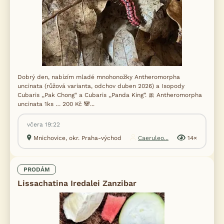
Dobrý den, nabízím mladé mnohonožky Antheromorpha
uncinata (růžová varianta, odchov duben 2026) a Isopody
Cubaris ,,Pak Chong" a Cubaris ,,Panda King”. 🎀 Antheromorpha
uncinata 1ks … 200 Kč 🐼...
včera 19:22
Mnichovice, okr. Praha-východ
Caeruleo...
14×
PRODÁM
Lissachatina Iredalei Zanzibar