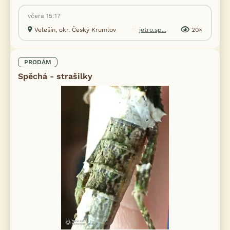
včera 15:17
Velešín, okr. Český Krumlov
jetro.sp...
20×
PRODÁM
Spěchá - strašilky