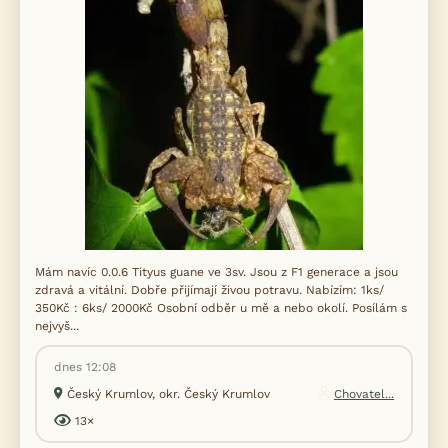
Mám navíc 0.0.6 Tityus guane ve 3sv. Jsou z F1 generace a jsou
zdravá a vitální. Dobře přijímají živou potravu. Nabízím: 1ks/
350Kč : 6ks/ 2000Kč Osobní odběr u mě a nebo okolí. Posílám s
nejvyš...
dnes 12:08
Český Krumlov, okr. Český Krumlov
Chovatel...
13×