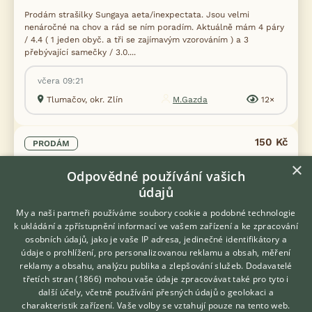
Prodám strašilky Sungaya aeta/inexpectata. Jsou velmi
nenáročné na chov a rád se ním poradím. Aktuálně mám 4 páry
/ 4.4 ( 1 jeden obyč. a tři se zajímavým vzorováním ) a 3
přebývající samečky / 3.0....
včera 09:21
Tlumačov, okr. Zlín
M.Gazda
12×
150 Kč
PRODÁM
Brahmea tancrei - kukly
×
Odpovědné používání vašich
údajů
My a naši partneři používáme soubory cookie a podobné technologie
k ukládání a zpřístupnění informací ve vašem zařízení a ke zpracování
osobních údajů, jako je vaše IP adresa, jedinečné identifikátory a
údaje o prohlížení, pro personalizovanou reklamu a obsah, měření
reklamy a obsahu, analýzu publika a zlepšování služeb.
Dodavatelé
třetích stran (1866)
mohou vaše údaje zpracovávat také pro tyto i
Hledáte zvířecího kamaráda?
další účely, včetně používání přesných údajů o geolokaci a
Zdarma vám poradí
charakteristik zařízení. Vaše volby se vztahují pouze na tento web.
VETERINÁŘ ONLINE