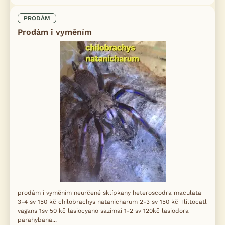
PRODÁM
Prodám i vyměním
prodám i vyměním neurčené sklípkany heteroscodra maculata
3-4 sv 150 kč chilobrachys natanicharum 2-3 sv 150 kč Tliltocatl
vagans 1sv 50 kč lasiocyano sazimai 1-2 sv 120kč lasiodora
parahybana...