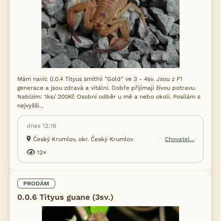
Mám navíc 0.0.4 Tityus smithii "Gold" ve 3 - 4sv. Jsou z F1
generace a jsou zdravá a vitální. Dobře přijímají živou potravu.
Nabízím: 1ks/ 200Kč Osobní odběr u mě a nebo okolí. Posílám s
nejvyšší...
dnes 12:16
Český Krumlov, okr. Český Krumlov
Chovatel...
12×
PRODÁM
0.0.6 Tityus guane (3sv.)