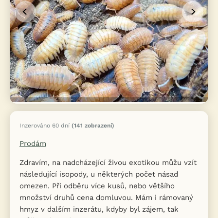
Inzerováno 60 dní
(141 zobrazení)
Prodám
Zdravím, na nadcházející živou exotikou můžu vzít
následující isopody, u některých počet násad
omezen. Při odběru více kusů, nebo většího
množství druhů cena domluvou. Mám i rámovaný
hmyz v dalším inzerátu, kdyby byl zájem, tak