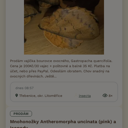
Prodám vajíčka bourovce ovocného, Gastropacha quercifolia.
Cena je 200Kč/30 vajec + poštovné a balné 35 Kč. Platba na
účet, nebo přes PayPal. Odesílám obratem. Chov snadný na
ovocných dřevinách. Ještě...
dnes 08:57
Třebenice, okr. Litoměřice
insecta
8×
PRODÁM
Mnohonožky Antheromorpha uncinata (pink) a
Isopody