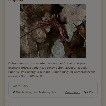
Dobrý den, nabízím mladé mnohonožky Antheromorpha
uncinata (růžová varianta, odchov duben 2026) a Isopody
Cubaris ,,Pak Chong" a Cubaris ,,Panda King”. 🎀 Antheromorpha
uncinata 1ks … 200 Kč 🐼...
včera 19:22
Mnichovice, okr. Praha-východ
Caeruleo...
17×