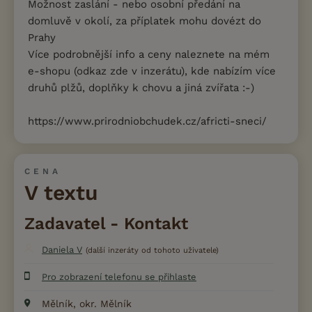
Možnost zaslání - nebo osobní předání na
domluvě v okolí, za příplatek mohu dovézt do
Prahy
Více podrobnější info a ceny naleznete na mém
e-shopu (odkaz zde v inzerátu), kde nabízím více
druhů plžů, doplňky k chovu a jiná zvířata :-)
https://www.prirodniobchudek.cz/africti-sneci/
CENA
V textu
Zadavatel - Kontakt
Daniela V
(další inzeráty od tohoto uživatele)
Pro zobrazení telefonu se přihlaste
Mělník, okr. Mělník