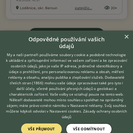
Loděnice, okr. Beroun
patejdlo...
20×
×
Zobrazit více inzerátů (167)
Odpovědné používání vašich
údajů
My a naši partneři používáme soubory cookie a podobné technologie
k ukládání a zpřístupnění informací ve vašem zařízení a ke zpracování
osobních údajů, jako je vaše IP adresa, jedinečné identifikátory a
KONTAKT DO REDAKCE WEBU
údaje o prohlížení, pro personalizovanou reklamu a obsah, měření
reklamy a obsahu, analýzu publika a zlepšování služeb.
Dodavatelé
redakce@ifauna.cz
třetích stran (1866)
mohou vaše údaje zpracovávat také pro tyto i
Hledáte zvířecího kamaráda?
nonstop
další účely, včetně používání přesných údajů o geolokaci a
Zdarma vám poradí
charakteristik zařízení. Vaše volby se vztahují pouze na tento web.
VETERINÁŘ ONLINE
Někteří dodavatelé mohou místo souhlasu spoléhat na oprávněný
KONZULTOVAT S
zájem; máte právo vznést námitku v
Nastavení reklamy
. Svůj souhlas
VETERINÁŘEM
můžete kdykoli odvolat v
Nastavení cookies
.
Zásady ochrany osobních
DOMOVSKÁ STRÁNKA
údajů
INZERCE
VŠE PŘIJMOUT
VŠE ODMÍTNOUT
DISKUSE