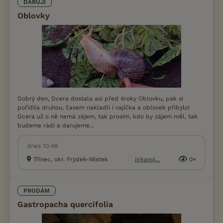
DARUJI
Oblovky
Dobrý den, Dcera dostala asi před 4roky Oblovku, pak si
pořídila druhou, časem nakladli i vajíčka a oblovek přibylo!
Dcera už o ně nemá zájem, tak prosím, kdo by zájem měl, tak
budeme rádi a darujeme...
dnes 10:48
Třinec, okr. Frýdek-Místek
jirkavoj...
0×
PRODÁM
Gastropacha quercifolia