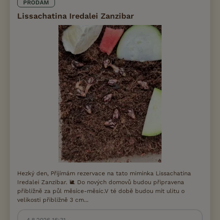
PRODÁM
Lissachatina Iredalei Zanzibar
Hezký den, Přijímám rezervace na tato miminka Lissachatina
Iredalei Zanzibar. 🐌 Do nových domovů budou připravena
přibližně za půl měsíce-měsíc.V té době budou mít ulitu o
velikosti přibližně 3 cm...
4.8.2026 16:31