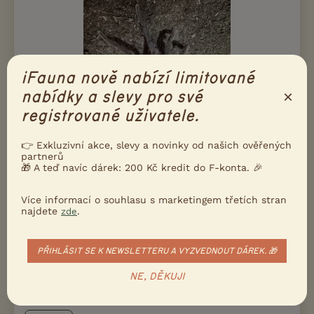
iFauna nově nabízí limitované
×
nabídky a slevy pro své
registrované uživatele.
👉 Exkluzivní akce, slevy a novinky od našich ověřených
partnerů
🎁 A teď navíc dárek: 200 Kč kredit do F-konta. 🎉
Nabízím k prodeji krásného adultního samce Xenesthis immanis
Více informací o souhlasu s marketingem třetích stran
(Kolumbijský obří sklípkan). Poslední svlek proběhl 5.6.2026,
najdete
.
zde
aktuálně tedy v top kondici a plné síle – ideální čas na
případné páření. Nep...
PŘIHLÁSIT SE K NEWSLETTERU A VYZVEDNOUT DÁREK. 🎁
dnes 10:56
Praha, okr. Hlavní město Praha
j.dudyse...
0×
NE, DĚKUJI