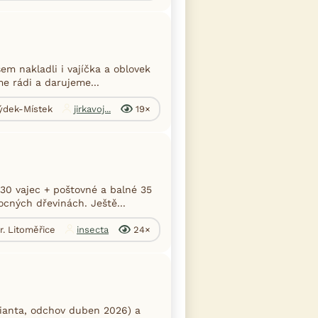
em nakladli i vajíčka a oblovek
e rádi a darujeme...
Frýdek-Místek
jirkavoj...
19×
30 vajec + poštovné a balné 35
cných dřevinách. Ještě...
r. Litoměřice
insecta
24×
ianta, odchov duben 2026) a