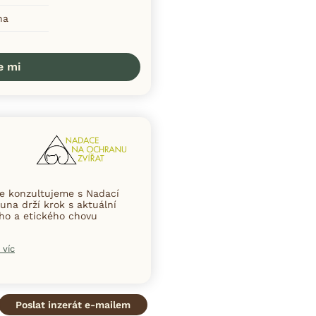
ha
e mi
ce konzultujeme s Nadací
una drží krok s aktuální
ního a etického chovu
 víc
Poslat inzerát e-mailem