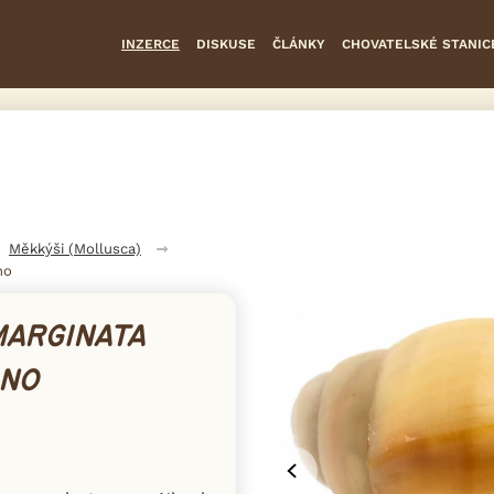
INZERCE
DISKUSE
ČLÁNKY
CHOVATELSKÉ STANIC
Měkkýši (Mollusca)
no
MARGINATA
INO