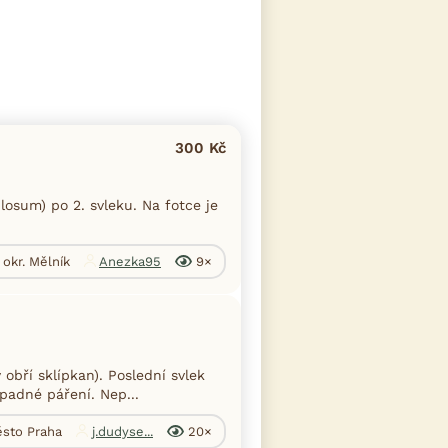
300 Kč
losum) po 2. svleku. Na fotce je
 okr. Mělník
Anezka95
9×
bří sklípkan). Poslední svlek
ípadné páření. Nep...
ěsto Praha
j.dudyse...
20×