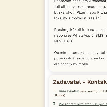
Poptávám šnečka/y Archachati
full albino za rozumnou cenu.
blízké okolí, Plzeň nebo Praha
lokality s možností zaslání.
Prosím jakékoli info na e-mai
nebo přes WhatsApp či SMS na
NEVOLAT).
Ocením i kontakt na chovatel
potenciálně možnou snůškou, k
ale časem by mohli.
Zadavatel - Kontak
Dům zvířatek
(další inzeráty od t
uživatele)
Pro zobrazení telefonu se přihl