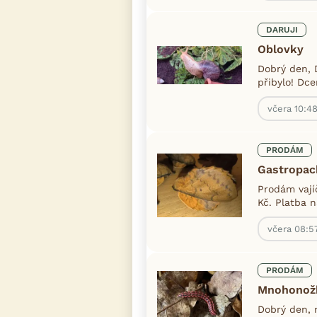
DARUJI
Oblovky
Dobrý den, D
přibylo! Dc
včera 10:4
PRODÁM
Gastropach
Prodám vají
Kč. Platba 
včera 08:5
PRODÁM
Mnohonožk
Dobrý den, 