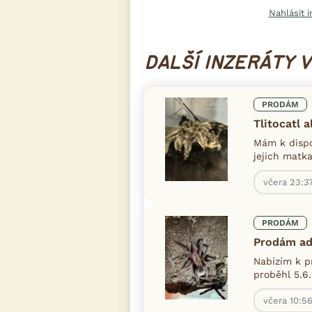
Nahlásit i
DALŠÍ INZERÁTY 
PRODÁM
Tlitocatl 
Mám k dispo
jejich matka
včera 23:3
PRODÁM
Prodám ad
Nabízím k p
proběhl 5.6.
včera 10:5