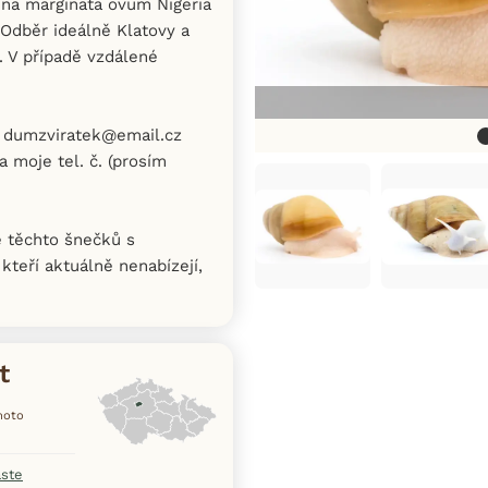
na marginata ovum Nigeria
 Odběr ideálně Klatovy a
. V případě vzdálené
l dumzviratek@email.cz
 moje tel. č. (prosím
e těchto šnečků s
teří aktuálně nenabízejí,
t
ohoto
aste