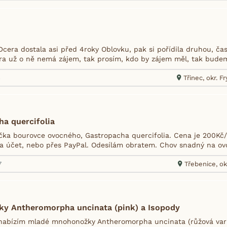
cera dostala asi před 4roky Oblovku, pak si pořídila druhou, čas
era už o ně nemá zájem, tak prosím, kdo by zájem měl, tak budem
8
Třinec, okr. 
a quercifolia
čka bourovce ovocného, Gastropacha quercifolia. Cena je 200Kč/
na účet, nebo přes PayPal. Odesílám obratem. Chov snadný na ovo
7
Třebenice, ok
y Antheromorpha uncinata (pink) a Isopody
nabízím mladé mnohonožky Antheromorpha uncinata (růžová var