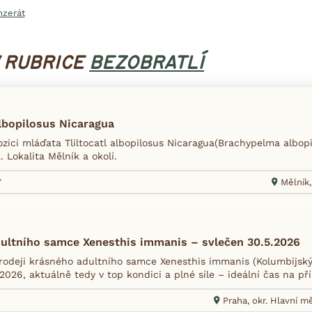
nzerát
V RUBRICE
BEZOBRATLÍ
albopilosus Nicaragua
zici mláďata Tliltocatl albopilosus Nicaragua(Brachypelma albopi
. Lokalita Mělník a okolí.
7
Mělník,
ultního samce Xenesthis immanis – svlečen 30.5.2026
rodeji krásného adultního samce Xenesthis immanis (Kolumbijský o
2026, aktuálně tedy v top kondici a plné síle – ideální čas na př
6
Praha, okr. Hlavní m