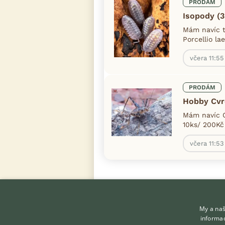
PRODÁM
Isopody (3
Mám navíc t
Porcellio la
včera 11:55
PRODÁM
Hobby Cvrč
Mám navíc C
10ks/ 200Kč
včera 11:53
My a naš
informac