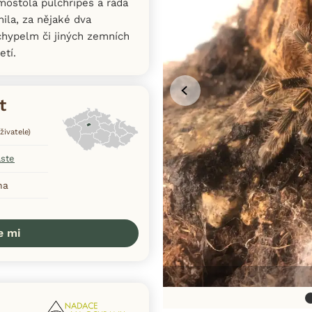
ostola pulchripes a ráda
ila, za nějaké dva
chypelm či jiných zemních
etí.
t
živatele)
aste
ha
e mi