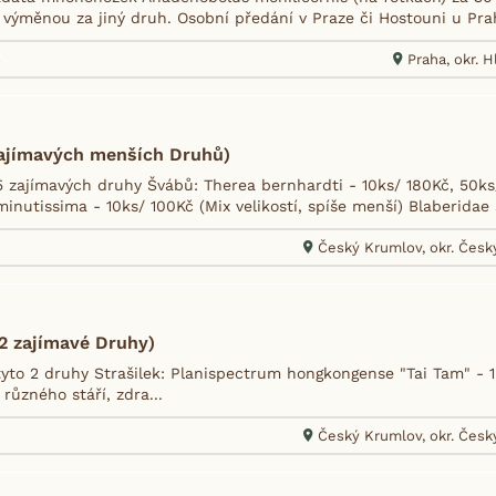
 výměnou za jiný druh. Osobní předání v Praze či Hostouni u Prah
8
Praha, okr. 
zajímavých menších Druhů)
 zajímavých druhy Švábů: Therea bernhardti - 10ks/ 180Kč, 50k
inutissima - 10ks/ 100Kč (Mix velikostí, spíše menší) Blaberidae s
Český Krumlov, okr. Čes
(2 zajímavé Druhy)
to 2 druhy Strašilek: Planispectrum hongkongense "Tai Tam" - 1ks
 různého stáří, zdra...
Český Krumlov, okr. Čes