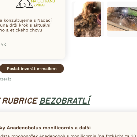
ce konzultujeme s Nadací
una drží krok s aktuální
ního a etického chovu
 víc
Poslat inzerát e-mailem
nzerát
V RUBRICE
BEZOBRATLÍ
y Anadenobolus monilicornis a další
ďata mnohonožek Anadenobolus monilicornis (na fotkách) za 30 