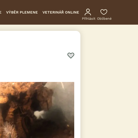
E
VÝBĚR PLEMENE
VETERINÁŘ ONLINE
Přihlásit
Oblíbené