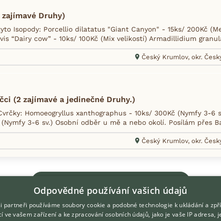
 zajímavé Druhy)
yto Isopody: Porcellio dilatatus "Giant Canyon" - 15ks/ 200Kč (M
evis “Dairy cow” - 10ks/ 100Kč (Mix velikostí) Armadillidium granu
Český Krumlov, okr. Čes
ci (2 zajímavé a jedinečné Druhy.)
vrčky: Homoeogryllus xanthographus - 10ks/ 300Kč (Nymfy 3-6 sv
 (Nymfy 3-6 sv.) Osobní odběr u mě a nebo okolí. Posílám přes Ba
Český Krumlov, okr. Čes
Zobrazit více inzerátů (166)
Odpovědné používání vašich údajů
i partneři používáme soubory cookie a podobné technologie k ukládání a zpř
í ve vašem zařízení a ke zpracování osobních údajů, jako je vaše IP adresa, 