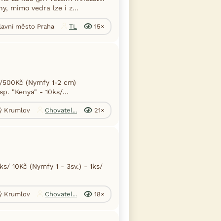
y, mimo vedra lze i z...
Hlavní město Praha
TL
15×
s/500Kč (Nymfy 1-2 cm)
p. "Kenya" - 10ks/...
ký Krumlov
Chovatel...
21×
/ 10Kč (Nymfy 1 - 3sv.) - 1ks/
ký Krumlov
Chovatel...
18×