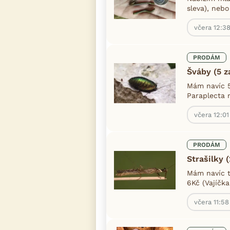
sleva), nebo
včera 12:3
PRODÁM
Šváby (5 
Mám navíc 5
Paraplecta m
včera 12:01
PRODÁM
Strašilky 
Mám navíc ty
6Kč (Vajíčka
včera 11:58