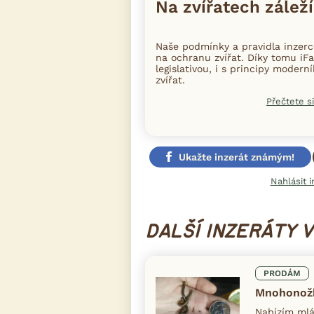
Na zvířatech záleží
Naše podmínky a pravidla inzer
na ochranu zvířat. Díky tomu iFa
legislativou, i s principy moder
zvířat.
Přečtete si
Ukažte inzerát známým!
Nahlásit i
DALŠÍ INZERÁTY 
PRODÁM
Mnohonožk
Nabízím mlá