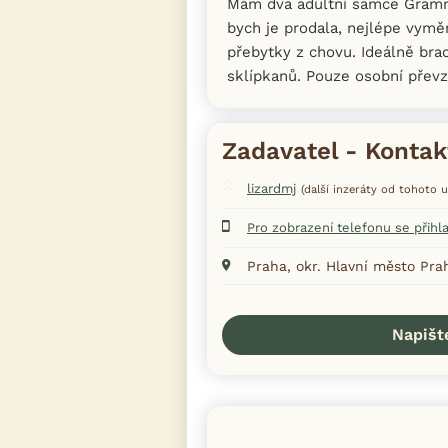
Mám dva adultní samce Gramm
bych je prodala, nejlépe vyměn
přebytky z chovu. Ideálně bra
sklípkanů. Pouze osobní převz
Zadavatel - Kontak
lizardmj
(další inzeráty od tohoto u
Pro zobrazení telefonu se přihl
Praha, okr. Hlavní město Pra
Napišt