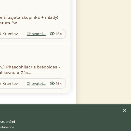
enší zajetá skupinka + mladý)
latum "W...
ký Krumlov
Chovatel...
16×
.) Phaeophilacris bredoides -
líkovnu a Zás...
ký Krumlov
Chovatel...
16×
×
ístupnění
Hledáte zvířecího kamaráda?
jedinečné
Zdarma vám poradí