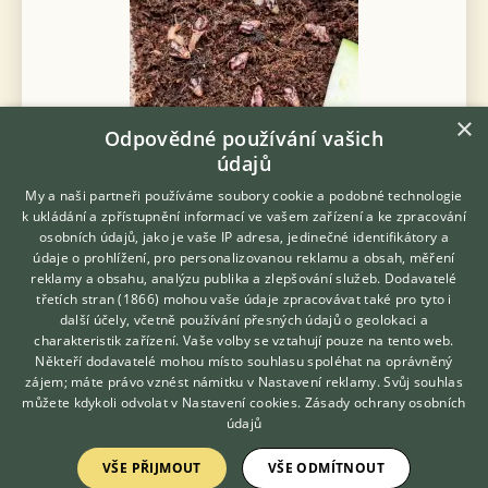
×
Odpovědné používání vašich
údajů
My a naši partneři používáme soubory cookie a podobné technologie
k ukládání a zpřístupnění informací ve vašem zařízení a ke zpracování
Hezký den, Přijímám rezervace na tato miminka Lissachatina
osobních údajů, jako je vaše IP adresa, jedinečné identifikátory a
Iredalei Zanzibar. 🐌 Do nových domovů budou připravena
údaje o prohlížení, pro personalizovanou reklamu a obsah, měření
přibližně za půl měsíce-měsíc.V té době budou mít ulitu o
reklamy a obsahu, analýzu publika a zlepšování služeb.
Dodavatelé
velikosti přibližně 3 cm...
třetích stran (1866)
mohou vaše údaje zpracovávat také pro tyto i
Hledáte zvířecího kamaráda?
další účely, včetně používání přesných údajů o geolokaci a
Zdarma vám poradí
4.8.2026 16:31
charakteristik zařízení. Vaše volby se vztahují pouze na tento web.
VETERINÁŘ ONLINE
Někteří dodavatelé mohou místo souhlasu spoléhat na oprávněný
Loděnice, okr. Beroun
patejdlo...
20×
KONZULTOVAT S
zájem; máte právo vznést námitku v
Nastavení reklamy
. Svůj souhlas
VETERINÁŘEM
můžete kdykoli odvolat v
Nastavení cookies
.
Zásady ochrany osobních
údajů
Zobrazit více inzerátů (167)
VŠE PŘIJMOUT
VŠE ODMÍTNOUT