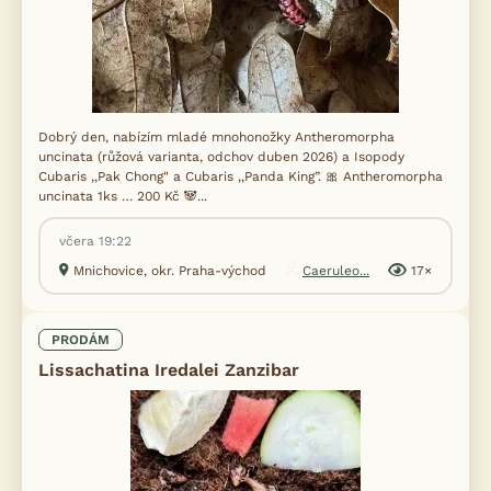
Dobrý den, nabízím mladé mnohonožky Antheromorpha
uncinata (růžová varianta, odchov duben 2026) a Isopody
Cubaris ,,Pak Chong" a Cubaris ,,Panda King”. 🎀 Antheromorpha
uncinata 1ks … 200 Kč 🐼...
včera 19:22
Mnichovice, okr. Praha-východ
Caeruleo...
17×
PRODÁM
Lissachatina Iredalei Zanzibar