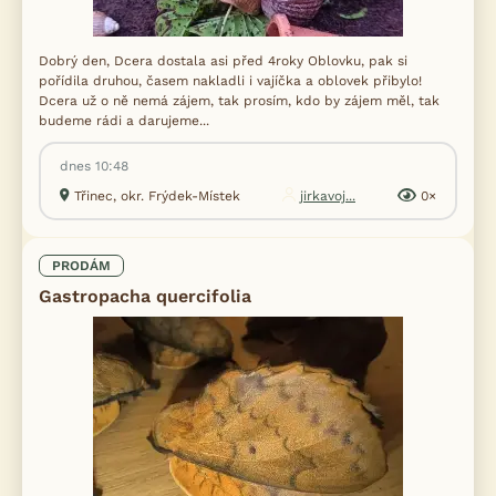
Dobrý den, Dcera dostala asi před 4roky Oblovku, pak si
pořídila druhou, časem nakladli i vajíčka a oblovek přibylo!
Dcera už o ně nemá zájem, tak prosím, kdo by zájem měl, tak
budeme rádi a darujeme...
dnes 10:48
Třinec, okr. Frýdek-Místek
jirkavoj...
0×
PRODÁM
Gastropacha quercifolia