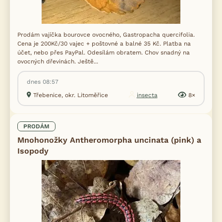
Prodám vajíčka bourovce ovocného, Gastropacha quercifolia.
Cena je 200Kč/30 vajec + poštovné a balné 35 Kč. Platba na
účet, nebo přes PayPal. Odesílám obratem. Chov snadný na
ovocných dřevinách. Ještě...
dnes 08:57
Třebenice, okr. Litoměřice
insecta
8×
PRODÁM
Mnohonožky Antheromorpha uncinata (pink) a
Isopody