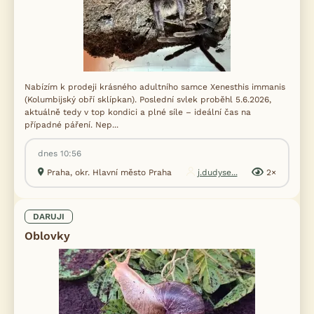
Nabízím k prodeji krásného adultního samce Xenesthis immanis
(Kolumbijský obří sklípkan). Poslední svlek proběhl 5.6.2026,
aktuálně tedy v top kondici a plné síle – ideální čas na
případné páření. Nep...
dnes 10:56
Praha, okr. Hlavní město Praha
j.dudyse...
2×
DARUJI
Oblovky