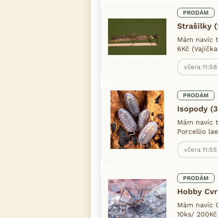
PRODÁM
Strašilky 
Mám navíc ty
6Kč (Vajíčka
včera 11:58
PRODÁM
Isopody (3
Mám navíc t
Porcellio la
včera 11:55
PRODÁM
Hobby Cvrč
Mám navíc C
10ks/ 200Kč