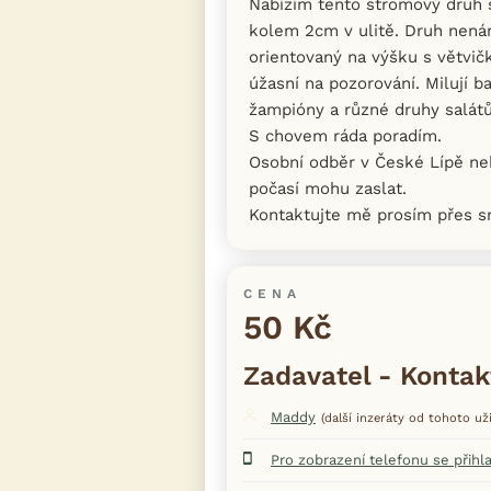
Nabízím tento stromový druh š
kolem 2cm v ulitě. Druh nená
orientovaný na výšku s větvič
úžasní na pozorování. Milují ba
žampióny a různé druhy salátů
S chovem ráda poradím.
Osobní odběr v České Lípě ne
počasí mohu zaslat.
Kontaktujte mě prosím přes 
CENA
50 Kč
Zadavatel - Kontak
Maddy
(další inzeráty od tohoto uži
Pro zobrazení telefonu se přihl