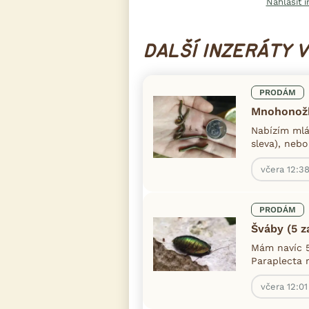
Nahlásit i
DALŠÍ INZERÁTY 
PRODÁM
Mnohonožk
Nabízím mlá
sleva), nebo
včera 12:3
PRODÁM
Šváby (5 
Mám navíc 5
Paraplecta m
včera 12:01