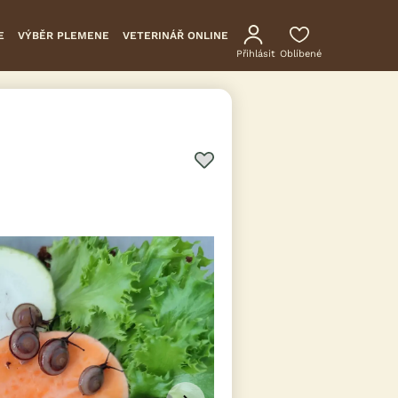
E
VÝBĚR PLEMENE
VETERINÁŘ ONLINE
Přihlásit
Oblíbené