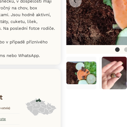
něčků, v dospělosti mají
ročný na chov, box
kami. Jsou hodně aktivní,
táty, cuketu, lilek,
. Na poslední fotce rodiče.
bo v případě příznivého
sms nebo WhatsApp.
t
vatele)
aste