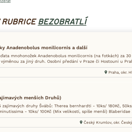
nzerát
V RUBRICE
BEZOBRATLÍ
y Anadenobolus monilicornis a další
ďata mnohonožek Anadenobolus monilicornis (na fotkách) za 30 
 výměnou za jiný druh. Osobní předání v Praze či Hostouni u Prah
8
Praha, okr. 
zajímavých menších Druhů)
 zajímavých druhy Švábů: Therea bernhardti - 10ks/ 180Kč, 50k
inutissima - 10ks/ 100Kč (Mix velikostí, spíše menší) Blaberidae s
Český Krumlov, okr. Česk