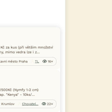
Kč za kus (při větším množství
y, mimo vedra lze i z...
Hlavní město Praha
TL
16×
s/500Kč (Nymfy 1-2 cm)
p. "Kenya" - 10ks/...
ý Krumlov
Chovatel...
22×