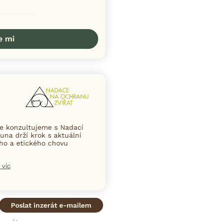
e mi
ce konzultujeme s Nadací
una drží krok s aktuální
ního a etického chovu
 víc
Poslat inzerát e-mailem