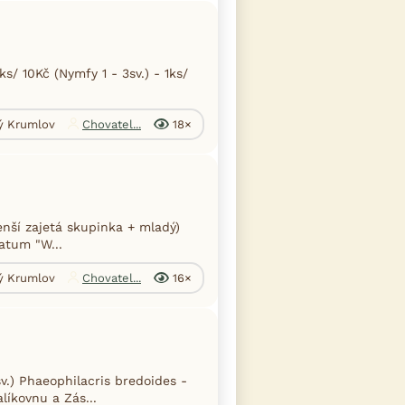
/ 10Kč (Nymfy 1 - 3sv.) - 1ks/
ký Krumlov
Chovatel...
18×
enší zajetá skupinka + mladý)
latum "W...
ký Krumlov
Chovatel...
16×
.) Phaeophilacris bredoides -
líkovnu a Zás...