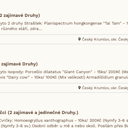
(2 zajímavé Druhy)
to 2 druhy Strašilek: Planispectrum hongkongense "Tai Tam" - 1ks
 různého stáří, zdra...
Český Krumlov, okr. Čes
 zajímavé Druhy)
yto Isopody: Porcellio dilatatus "Giant Canyon" - 15ks/ 200Kč (M
evis “Dairy cow” - 10ks/ 100Kč (Mix velikostí) Armadillidium granu
Český Krumlov, okr. Čes
ci (2 zajímavé a jedinečné Druhy.)
vrčky: Homoeogryllus xanthographus - 10ks/ 300Kč (Nymfy 3-6 sv
 (Nymfy 3-6 sv.) Osobní odběr u mě a nebo okolí. Posílám přes Ba