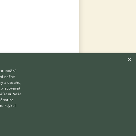
×
ístupnění
Hledáte zvířecího kamaráda?
jedinečné
Zdarma vám poradí
my a obsahu,
VETERINÁŘ ONLINE
zpracovávat
Přihlášení
ařízení. Vaše
KONZULTOVAT S VETERINÁŘEM
léhat na
Registrace
te kdykoli