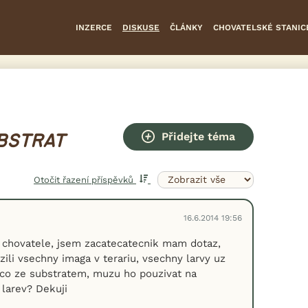
INZERCE
DISKUSE
ČLÁNKY
CHOVATELSKÉ STANIC
Přidejte téma
UBSTRAT
Otočit řazení příspěvků
16.6.2014 19:56
 chovatele, jsem zacatecatecnik mam dotaz,
ili vsechny imaga v terariu, vsechny larvy uz
 co ze substratem, muzu ho pouzivat na
larev? Dekuji