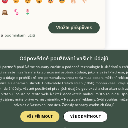
a
podmínkami užití
Odpovědné používání vašich údajů
i partneři používáme soubory cookie a podobné technologie k ukládání a zpř
í ve vašem zařízení a ke zpracování osobních údajů, jako je vaše IP adresa, 
ory a údaje o prohlížení, pro personalizovanou reklamu a obsah, měření rekla
lika a zlepšování služeb.
Dodavatelé třetích stran (1866)
mohou vaše údaje 
DOMOVSKÁ STRÁNKA
O nás
o i další účely, včetně používání přesných údajů o geolokaci a charakteristik z
e vztahují pouze na tento web. Někteří dodavatelé mohou místo souhlasu spo
INZERCE
Kontakt
ý zájem; máte právo vznést námitku v
Nastavení reklamy
. Svůj souhlas může
DISKUSE
Možnosti zvýraznění inzerátů
odvolat v
Nastavení cookies
.
Zásady ochrany osobních údajů
ČLÁNKY
Podmínky užití
VŠE PŘIJMOUT
VŠE ODMÍTNOUT
Zpracování osobních údajů