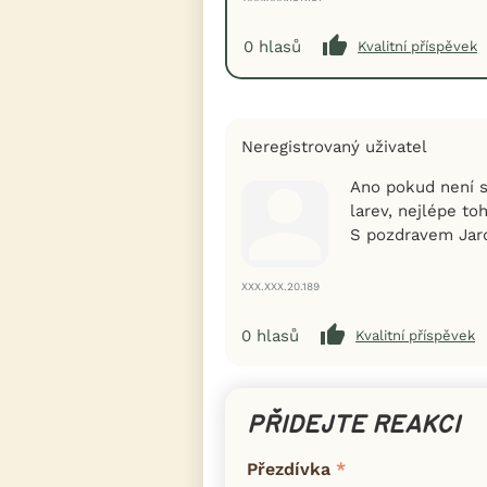
0
hlasů
Kvalitní příspěvek
Neregistrovaný uživatel
Ano pokud není s
larev, nejlépe to
S pozdravem Jar
XXX.XXX.20.189
0
hlasů
Kvalitní příspěvek
PŘIDEJTE REAKCI
Přezdívka