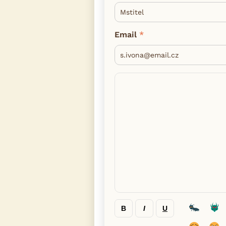
Email
B
I
U