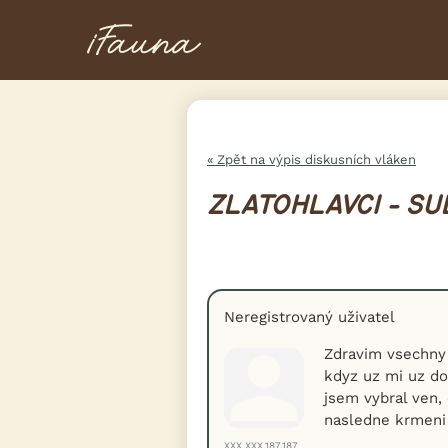
« Zpět na výpis diskusních vláken
ZLATOHLAVCI - S
Neregistrovaný uživatel
Zdravim vsechny
kdyz uz mi uz doz
jsem vybral ven,
nasledne krmeni 
XXX.XXX.187.187