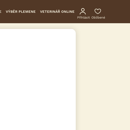
E
VÝBĚR PLEMENE
VETERINÁŘ ONLINE
Přihlásit
Oblíbené