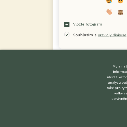
Vložte fotografii
Souhlasím s
pravidly diskuse
« Zpět na výpis diskusních vláken
My a naš
informac
identifikát
analýzu pub
také pro tyt
KONTAKT DO REDAKCE
volby s
WEBU
oprávněn
redakce@ifauna.cz
nonstop