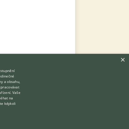
×
ístupnění
Hledáte zvířecího kamaráda?
jedinečné
Zdarma vám poradí
my a obsahu,
VETERINÁŘ ONLINE
zpracovávat
Přihlášení
ařízení. Vaše
KONZULTOVAT S VETERINÁŘEM
léhat na
Registrace
te kdykoli