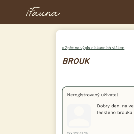
« Zpět na výpis diskusních vláken
BROUK
Neregistrovaný uživatel
Dobry den, na ve
leskleho brouka 
XXX.XXX.69.26