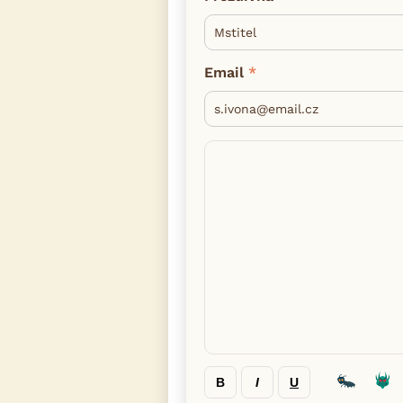
Email
B
I
U