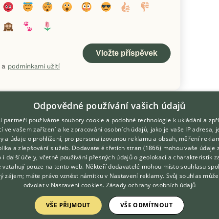
a
podmínkami užití
Odpovědné používání vašich údajů
i partneři používáme soubory cookie a podobné technologie k ukládání a zpř
í ve vašem zařízení a ke zpracování osobních údajů, jako je vaše IP adresa, 
ory a údaje o prohlížení, pro personalizovanou reklamu a obsah, měření rekla
lika a zlepšování služeb.
Dodavatelé třetích stran (1866)
mohou vaše údaje 
DOMOVSKÁ STRÁNKA
O nás
o i další účely, včetně používání přesných údajů o geolokaci a charakteristik z
e vztahují pouze na tento web. Někteří dodavatelé mohou místo souhlasu spo
INZERCE
Kontakt
ý zájem; máte právo vznést námitku v
Nastavení reklamy
. Svůj souhlas může
DISKUSE
Možnosti zvýraznění inzerátů
odvolat v
Nastavení cookies
.
Zásady ochrany osobních údajů
ČLÁNKY
Podmínky užití
VŠE PŘIJMOUT
VŠE ODMÍTNOUT
Zpracování osobních údajů