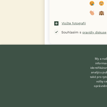
Vložte fotografii
Souhlasím s
pravidly diskuse
« Zpět na výpis diskusních vláken
My a naš
informac
identifikát
analýzu pub
také pro tyt
KONTAKT DO REDAKCE
volby s
WEBU
oprávněn
redakce@ifauna.cz
nonstop