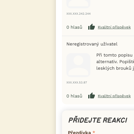
XXX.XXX.242.244
0
hlasů
Kvalitní příspěvek
Neregistrovaný uživatel
Při tomto popisu
alternativ. Popišt
lesklých brouků j
XXX.XXX.53.87
0
hlasů
Kvalitní příspěvek
PŘIDEJTE REAKCI
Přezdívka