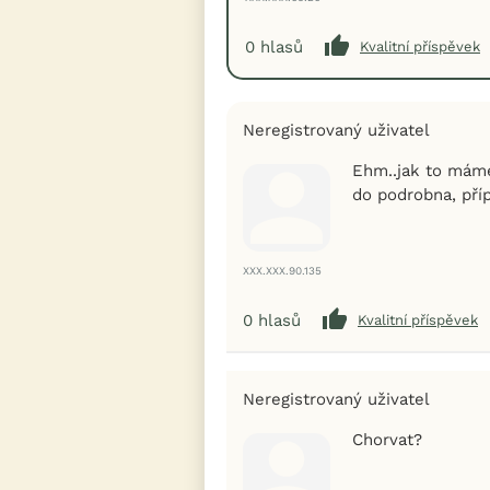
0
hlasů
Kvalitní příspěvek
Neregistrovaný uživatel
Ehm..jak to máme
do podrobna, pří
XXX.XXX.90.135
0
hlasů
Kvalitní příspěvek
Neregistrovaný uživatel
Chorvat?