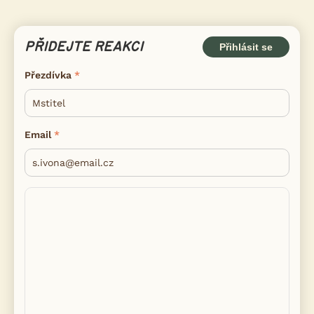
PŘIDEJTE REAKCI
Přihlásit se
Přezdívka
Email