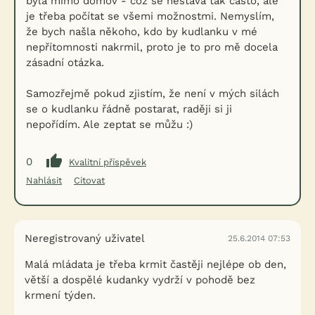
byla mimo domov - což se nestává tak často, ale
je třeba počítat se všemi možnostmi. Nemyslím,
že bych našla někoho, kdo by kudlanku v mé
nepřítomnosti nakrmil, proto je to pro mě docela
zásadní otázka.
Samozřejmě pokud zjistím, že není v mých silách
se o kudlanku řádně postarat, raději si ji
nepořídím. Ale zeptat se můžu :)
0
Kvalitní příspěvek
Nahlásit
Citovat
Neregistrovaný uživatel
25.6.2014 07:53
Malá mládata je třeba krmit častěji nejlépe ob den,
větší a dospělé kudanky vydrží v pohodě bez
krmení týden.