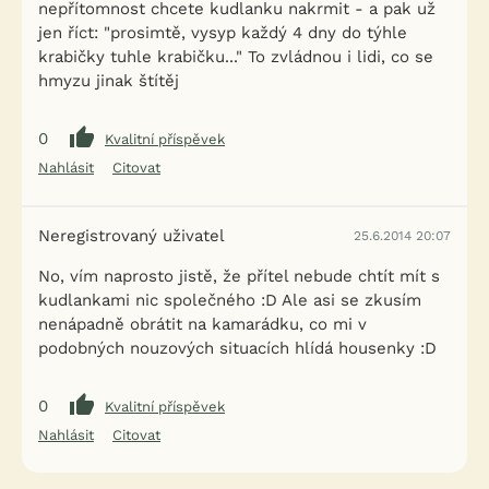
nepřítomnost chcete kudlanku nakrmit - a pak už
jen říct: "prosimtě, vysyp každý 4 dny do týhle
krabičky tuhle krabičku..." To zvládnou i lidi, co se
hmyzu jinak štítěj
0
Kvalitní příspěvek
Nahlásit
Citovat
Neregistrovaný uživatel
25.6.2014 20:07
No, vím naprosto jistě, že přítel nebude chtít mít s
kudlankami nic společného :D Ale asi se zkusím
nenápadně obrátit na kamarádku, co mi v
podobných nouzových situacích hlídá housenky :D
0
Kvalitní příspěvek
Nahlásit
Citovat