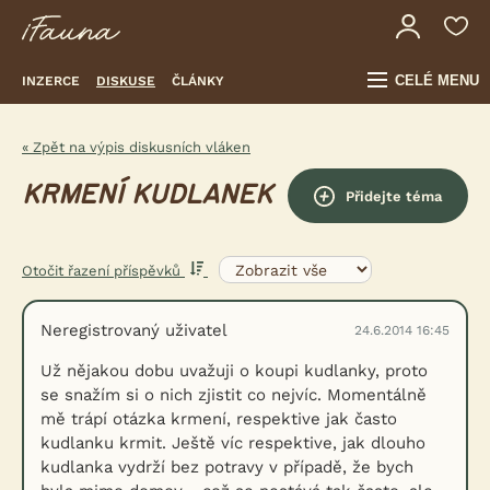
CELÉ MENU
INZERCE
DISKUSE
ČLÁNKY
« Zpět na výpis diskusních vláken
KRMENÍ KUDLANEK
Přidejte téma
Otočit řazení příspěvků
Neregistrovaný uživatel
24.6.2014 16:45
Už nějakou dobu uvažuji o koupi kudlanky, proto
se snažím si o nich zjistit co nejvíc. Momentálně
mě trápí otázka krmení, respektive jak často
kudlanku krmit. Ještě víc respektive, jak dlouho
kudlanka vydrží bez potravy v případě, že bych