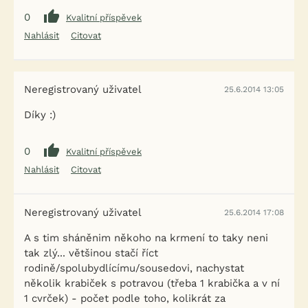
0
Kvalitní příspěvek
Nahlásit
Citovat
Neregistrovaný uživatel
25.6.2014 13:05
Díky :)
0
Kvalitní příspěvek
Nahlásit
Citovat
Neregistrovaný uživatel
25.6.2014 17:08
A s tim sháněnim někoho na krmení to taky neni
tak zlý... většinou stačí říct
rodině/spolubydlícímu/sousedovi, nachystat
několik krabiček s potravou (třeba 1 krabička a v ní
1 cvrček) - počet podle toho, kolikrát za