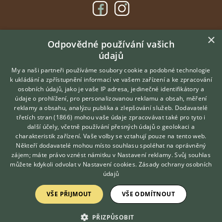
×
DOMOVSKÁ STRÁNKA
Odpovědné používání vašich
údajů
INZERCE
DISKUSE
My a naši partneři používáme soubory cookie a podobné technologie
k ukládání a zpřístupnění informací ve vašem zařízení a ke zpracování
ČLÁNKY
osobních údajů, jako je vaše IP adresa, jedinečné identifikátory a
údaje o prohlížení, pro personalizovanou reklamu a obsah, měření
O nás
reklamy a obsahu, analýzu publika a zlepšování služeb.
Dodavatelé
třetích stran (1866)
mohou vaše údaje zpracovávat také pro tyto i
Kontakt
Hledáte zvířecího kamaráda?
další účely, včetně používání přesných údajů o geolokaci a
Zdarma vám poradí
Možnosti zvýraznění inzerátů
charakteristik zařízení. Vaše volby se vztahují pouze na tento web.
VETERINÁŘ ONLINE
Podmínky užití
Někteří dodavatelé mohou místo souhlasu spoléhat na oprávněný
KONZULTOVAT S
zájem; máte právo vznést námitku v
Nastavení reklamy
. Svůj souhlas
Zpracování osobních údajů
VETERINÁŘEM
můžete kdykoli odvolat v
Nastavení cookies
.
Zásady ochrany osobních
údajů
Přihlášení
VŠE PŘIJMOUT
VŠE ODMÍTNOUT
Registrace
PŘIZPŮSOBIT