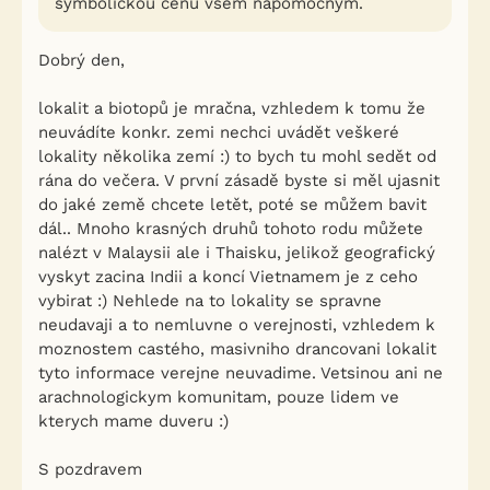
symbolickou cenu všem nápomocným.
Dobrý den,
lokalit a biotopů je mračna, vzhledem k tomu že
neuvádíte konkr. zemi nechci uvádět veškeré
lokality několika zemí :) to bych tu mohl sedět od
rána do večera. V první zásadě byste si měl ujasnit
do jaké země chcete letět, poté se můžem bavit
dál.. Mnoho krasných druhů tohoto rodu můžete
nalézt v Malaysii ale i Thaisku, jelikož geografický
vyskyt zacina Indii a koncí Vietnamem je z ceho
vybirat :) Nehlede na to lokality se spravne
neudavaji a to nemluvne o verejnosti, vzhledem k
moznostem castého, masivniho drancovani lokalit
tyto informace verejne neuvadime. Vetsinou ani ne
arachnologickym komunitam, pouze lidem ve
kterych mame duveru :)
S pozdravem