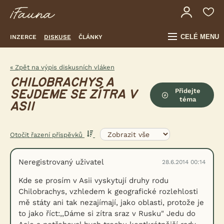
CELÉ MENU
INZERCE
DISKUSE
ČLÁNKY
« Zpět na výpis diskusních vláken
CHILOBRACHYS A
Přidejte
SEJDEME SE ZÍTRA V
téma
ASII
Otočit řazení příspěvků
Neregistrovaný uživatel
28.6.2014 00:14
Kde se prosím v Asii vyskytují druhy rodu
Chilobrachys, vzhledem k geografické rozlehlosti
mě státy ani tak nezajímají, jako oblasti, protože je
to jako říct:,,Dáme si zítra sraz v Rusku" Jedu do