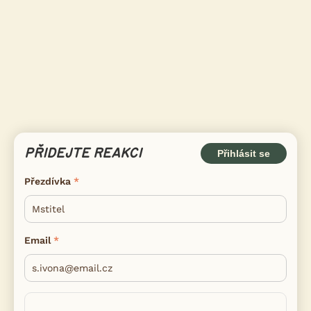
PŘIDEJTE REAKCI
Přihlásit se
Přezdívka
Email