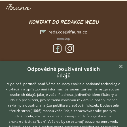
KONTAKT DO REDAKCE WEBU
redakce@ifauna.cz
nonstop
×
DOMOVSKÁ STRÁNKA
Odpovědné používání vašich
údajů
INZERCE
DISKUSE
My a naši partneři používáme soubory cookie a podobné technologie
k ukládání a zpřístupnění informací ve vašem zařízení a ke zpracování
ČLÁNKY
osobních údajů, jako je vaše IP adresa, jedinečné identifikátory a
údaje o prohlížení, pro personalizovanou reklamu a obsah, měření
O nás
reklamy a obsahu, analýzu publika a zlepšování služeb.
Dodavatelé
třetích stran (1866)
mohou vaše údaje zpracovávat také pro tyto i
Kontakt
Hledáte zvířecího kamaráda?
další účely, včetně používání přesných údajů o geolokaci a
Zdarma vám poradí
Možnosti zvýraznění inzerátů
charakteristik zařízení. Vaše volby se vztahují pouze na tento web.
VETERINÁŘ ONLINE
Podmínky užití
Někteří dodavatelé mohou místo souhlasu spoléhat na oprávněný