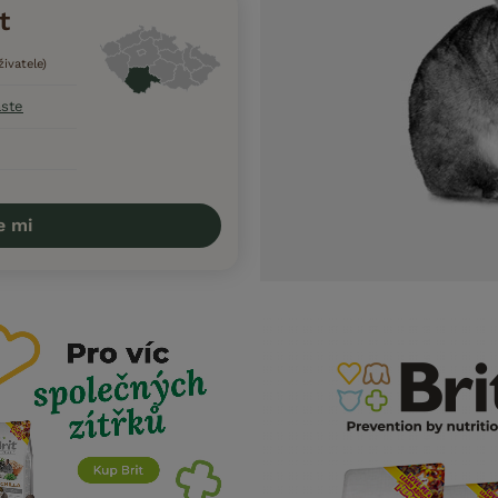
t
ivatele)
aste
e mi