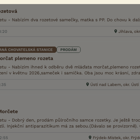
ozetová
tu - Nabízím dva rozetové samečky, matka s PP. Do chovu k da
8:20
Jihlava, okr
ANÁ CHOVATELSKÁ STANICE
PRODÁM
orčat plemeno rozeta
tu - Nabízím ihned k odběru dvě mláďata morčat,plemeno rozeta
zení v květnu 2026,sameček i samička. Oba jsou moc krásní, zdrav
7:35
Ústí nad Labem, okr. Úst
Morčete
tu - Dobrý den, prodám půlročního samce rozetky. Je ještě troc
í. Injekční antiparazitikum má za sebou.(Dávalo se provizorně). 
12:55
Frýdek-Místek, okr. Frý