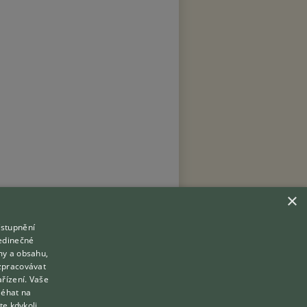
×
ístupnění
Hledáte zvířecího kamaráda?
jedinečné
Zdarma vám poradí
my a obsahu,
VETERINÁŘ ONLINE
zpracovávat
Přihlášení
ařízení. Vaše
KONZULTOVAT S VETERINÁŘEM
léhat na
Registrace
te kdykoli