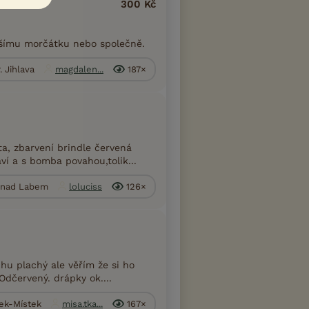
300 Kč
lšímu morčátku nebo společně.
. Jihlava
magdalen...
187×
, zbarvení brindle červená
í a s bomba povahou,tolik...
í nad Labem
loluciss
126×
hu plachý ale věřím že si ho
Odčervený. drápky ok....
dek-Místek
misa.tka...
167×