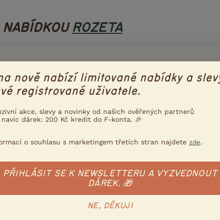
S NABÍDKOU
ROZETA
rčátka plemene rozeta
na nově nabízí limitované nabídky a slev
tu - Dobrý den, nabízím k prodeji jak samičky tak samce morč
vé registrované uživatele.
elice přítulné a zvyklé na děti. Jen do dobrých rukou (morče, mo
uzivní akce, slevy a novinky od našich ověřených partnerů
:37
Štáblovic
 navíc dárek: 200 Kč kredit do F-konta. 🎉
formací o souhlasu s marketingem třetích stran najdete
.
zde
rče samečka rozeta
tu - Dobrý den, nabízím k prodeji tříbarevného samce morčete
PŘIHLÁSIT SE K NEWSLETTERU A VYZVEDNOUT
ce přítulný a zvyklý na děti. (morče, morčátko, morčátka, morčat
DÁREK. 🎁
08:14
Štáblovic
NE, DĚKUJI