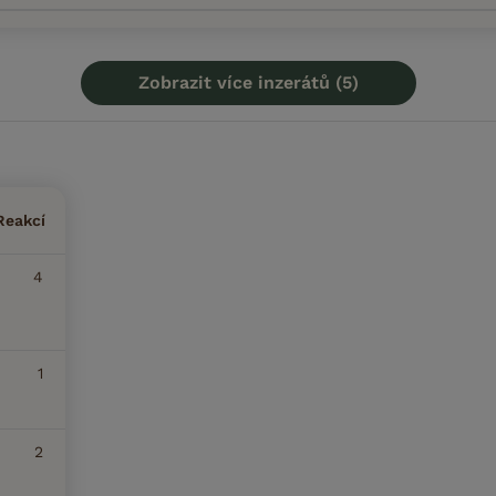
Zobrazit více inzerátů (5)
Reakcí
4
1
2