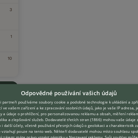
3
1
10
Odpovědné používání vašich údajů
i partneři používáme soubory cookie a podobné technologie k ukládání a zpř
í ve vašem zařízení a ke zpracování osobních údajů, jako je vaše IP adresa, 
ory a údaje o prohlížení, pro personalizovanou reklamu a obsah, měření rekla
lika a zlepšování služeb.
Dodavatelé třetích stran (1866)
mohou vaše údaje 
DOMOVSKÁ STRÁNKA
O nás
o i další účely, včetně používání přesných údajů o geolokaci a charakteristik z
e vztahují pouze na tento web. Někteří dodavatelé mohou místo souhlasu spo
INZERCE
Kontakt
ý zájem; máte právo vznést námitku v
Nastavení reklamy
. Svůj souhlas může