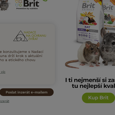
ce konzultujeme s Nadací
una drží krok s aktuální
ního a etického chovu
 víc
Poslat inzerát e-mailem
nzerát