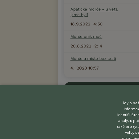
Apatické morče - u veta
jsme byli
18.9.2022 14:50
Morče únik moči
20.8.2022 12:14
Morče a místo bez srsti
4.1.2023 10:57
Zobrazit více diskusí
My a naš
informac
identifikát
analýzu pub
také pro tyt
KONTAKT DO REDAKCE
volby s
WEBU
oprávněn