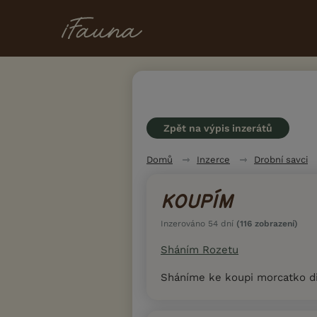
Zpět na výpis inzerátů
Domů
Inzerce
Drobní savci
KOUPÍM
Inzerováno 54 dní
(116 zobrazení)
Sháním Rozetu
Sháníme ke koupi morcatko di