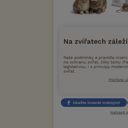
Na zvířatech záleží
Naše podmínky a pravidla inzer
na ochranu zvířat. Díky tomu iFa
legislativou, i s principy moder
zvířat.
Přečtete si
Ukažte inzerát známým!
Nahlásit i