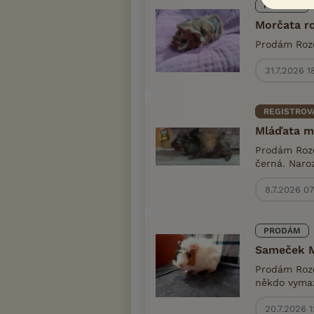
PRODÁM
Morčata r
Prodám Roze
31.7.2026 1
REGISTROV
Mláďata m
Prodám Roze
černá. Naro
8.7.2026 0
PRODÁM
Sameček 
Prodám Roze
někdo vymazl
20.7.2026 