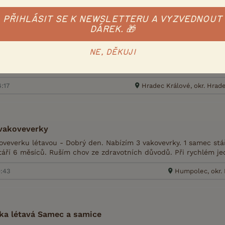
14:05
Klíčany, okr. Pr
PŘIHLÁSIT SE K NEWSLETTERU A VYZVEDNOUT
DÁREK. 🎁
upinka vakoveverek
NE, DĚKUJI
veverku létavou - Rádi bychom našli nový domov pro chovnou s
ě het. Leucistic samičky. Samec má 3 roky, starší samička také 3
4:17
Hradec Králové, okr. Hrad
vakoveverky
veverku létavou - Dobrý den. Nabízím 3 vakovevrky. 1 samec stá
táří 6 měsíců. Ruším chov ze zdravotních důvodů. Při rychlém jed
0:43
Humpolec, okr.
ka létavá Samec a samice