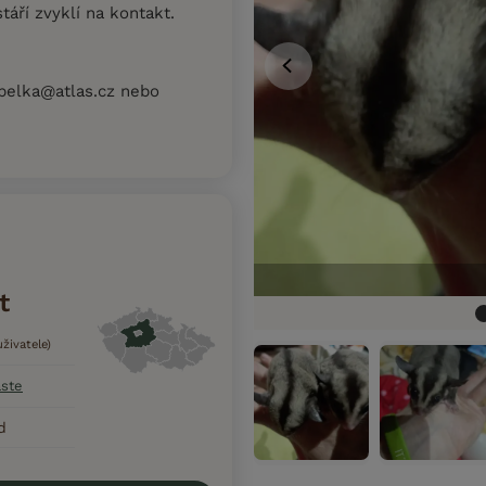
táří zvyklí na kontakt.
pelka@atlas.cz nebo
t
živatele)
aste
d