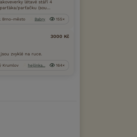
akoveverky létavé stáří 4
parťáka/parťačku (sou...
r. Brno-město
Babry
155×
3000 Kč
sou zvyklé na ruce.
ký Krumlov
hejlinka...
164×