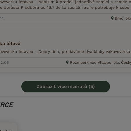
veverku létavou - Nabízím k prodeji jednotlivě samici a samce V
e dorůstá K odběru od 16.7 Je to sociální zvíře potřebuje k sobě 
:14
Brno, ok
ka létavá
veverku létavou - Dobrý den, prodáváme dva kluky vakoveverka j
22:06
Rožmberk nad Vltavou, okr. Čes
Zobrazit více inzerátů (5)
ERCE