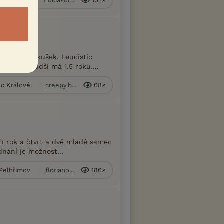
aha-východ
Luciasur...
107×
kupinku vakušek. Leucistic
 roky, mladší má 1.5 roku....
ec Králové
creepy.b...
68×
ří rok a čtvrt a dvě mladé samec
nání je možnost...
 Pelhřimov
floriano...
186×