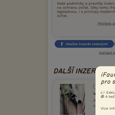
Naše podmínky a pravidla inzer
na ochranu zvířat. Díky tomu iFa
legislativou, i s principy moder
zvířat.
Přečtete si
Ukažte inzerát známým!
Nahlásit i
DALŠÍ INZERÁTY 
iFau
pro s
PRODÁM
👉 Exkl
Vakovever
🎁 A teď
Prodám Vako
zatím ještě 
Více in