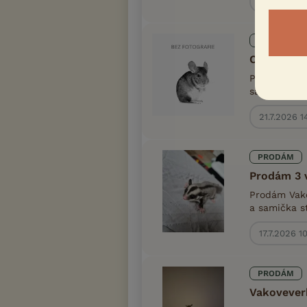
23.7.2026 
PRODÁM
Chovná sk
Prodám Vako
sameček a dv
21.7.2026 1
PRODÁM
Prodám 3 
Prodám Vako
a samička s
17.7.2026 1
PRODÁM
Vakovever