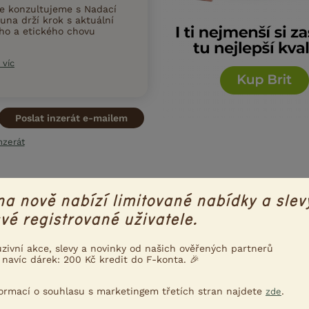
ce konzultujeme s Nadací
una drží krok s aktuální
ního a etického chovu
 víc
Poslat inzerát e-mailem
nzerát
S NABÍDKOU
VAKOVEVERKA LÉTAVÁ
na nově nabízí limitované nabídky a slev
vé registrované uživatele.
uzivní akce, slevy a novinky od našich ověřených partnerů
ka létává - samec
 navíc dárek: 200 Kč kredit do F-konta. 🎉
veverku létavou - 7 měsíců, plně samostatný vlastní odchov, pe
trochu bázlivý, ale jí z ruky a je velmi zvědavý Cena dohodou - pr
formací o souhlasu s marketingem třetích stran najdete
.
zde