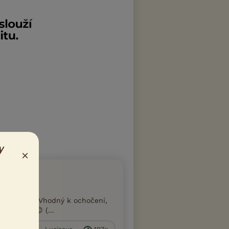
y
×
strá strava Vhodný k ochočení,
osím sms 😊 (...