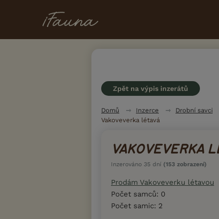
Zpět na výpis inzerátů
Domů
Inzerce
Drobní savci
Vakoveverka létavá
VAKOVEVERKA L
Inzerováno 35 dní
(153 zobrazení)
Prodám Vakoveverku létavou
Počet samců: 0
Počet samic: 2