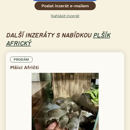
Poslat inzerát e-mailem
Nahlásit inzerát
DALŠÍ INZERÁTY S NABÍDKOU
PLŠÍK
AFRICKÝ
PRODÁM
Plšíci Afričtí