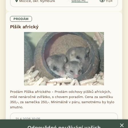
Milčice, okr. Nymburk
weiss.mi...
113×
PRODÁM
Plšík africký
Prodám Plšíka afrického - Prodám odchovy plšíků afrických,
milé nenáročné zvířátko, s chovem poradím. Cena za samičku
350,-, za samečka 250,-. Minimálně v páru, samotnému by bylo
smutno.
21.4.2026 10:05
×
Odpovědné používání vašich
Trutnov, okr. Trutnov
pavellan...
730×