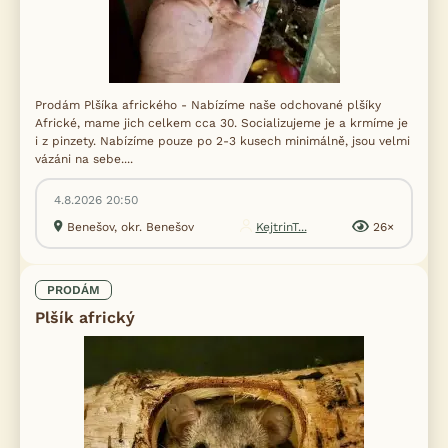
Prodám Plšíka afrického - Nabízíme naše odchované plšíky
Africké, mame jich celkem cca 30. Socializujeme je a krmíme je
i z pinzety. Nabízíme pouze po 2-3 kusech minimálně, jsou velmi
vázáni na sebe....
4.8.2026 20:50
Benešov, okr. Benešov
KejtrinT...
26×
PRODÁM
Plšík africký