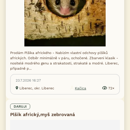
Prodám Plšíka afrického - Nabízím vlastní odchovy plšíků
afrických. Odběr minimálně v páru, ochočené. Zbarvení klasik -
nositelé modrého genu a strakatosti, strakaté a modré. Liberec,
případně p...
23.7.2026 16:27
Liberec, okr. Liberec
Kačica
72×
DARUJI
Plšík africký,myš zebrovaná