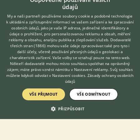
údajů
My a naši partneři používáme soubory cookie a podobné technologie
k ukládání a zpřístupnění informací ve vašem zařízení a ke zpracování
Zobrazit více inzerátů (4)
osobních údajů, jako je vaše IP adresa, jedinečné identifikátory a
údaje o prohlížení, pro personalizovanou reklamu a obsah, měření
reklamy a obsahu, analýzu publika a zlepšování služeb.
Dodavatelé
třetích stran (1866)
mohou vaše údaje zpracovávat také pro tyto i
DISKUSE O PLŠÍKOVI AFRICKÉM
Hledáte zvířecího kamaráda?
další účely, včetně používání přesných údajů o geolokaci a
Zdarma vám poradí
charakteristik zařízení. Vaše volby se vztahují pouze na tento web.
VETERINÁŘ ONLINE
Někteří dodavatelé mohou místo souhlasu spoléhat na oprávněný
Téma
KONZULTOVAT S
zájem; máte právo vznést námitku v
Nastavení reklamy
. Svůj souhlas
VETERINÁŘEM
můžete kdykoli odvolat v
Nastavení cookies
.
Zásady ochrany osobních
údajů
Mláďata plšíka afrického - rada
7.12.2022 16:35
38
reakcí
VŠE PŘIJMOUT
VŠE ODMÍTNOUT
Chov Plšíka afrického ve skupině
PŘIZPŮSOBIT
19.6.2020 09:14
2
reakcí
Plšík
1.2.2019 19:49
0
reakcí