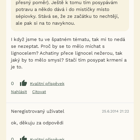
přesný poměr). Ještě k tomu tím posypávám
potravu a někdo dává i do mističky místo
sépiovky. Stává se, že ze začátku to nechtějí,
ale pak si na to navyknou.
I když jsme tu ve špatném tématu, tak mi to nedá
se nezeptat. Proč by se to mělo míchat s
lignocelem? Achatiny přece lignocel nežerou, tak
jaký by to mělo smysl? Stačí tím posypat krmení a
je to.
0
Kvalitní příspěvek
Nahlásit
Citovat
Neregistrovaný uživatel
25.6.2014 21:22
ok, děkuju za odpovědi
0
Kvalitní příspěvek