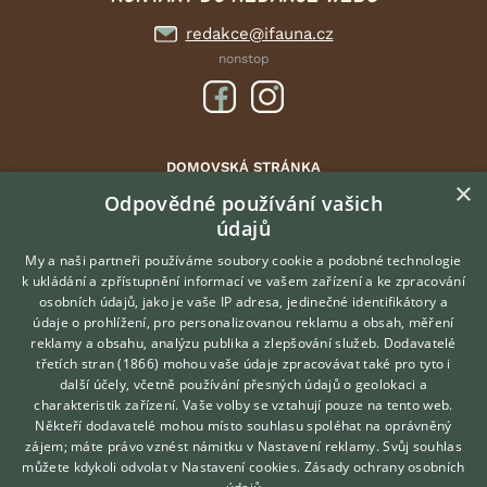
redakce@ifauna.cz
nonstop
DOMOVSKÁ STRÁNKA
×
INZERCE
Odpovědné používání vašich
údajů
DISKUSE
ČLÁNKY
My a naši partneři používáme soubory cookie a podobné technologie
k ukládání a zpřístupnění informací ve vašem zařízení a ke zpracování
CHOVATELSKÉ STANICE
osobních údajů, jako je vaše IP adresa, jedinečné identifikátory a
údaje o prohlížení, pro personalizovanou reklamu a obsah, měření
O nás
reklamy a obsahu, analýzu publika a zlepšování služeb.
Dodavatelé
třetích stran (1866)
mohou vaše údaje zpracovávat také pro tyto i
Kontakt
Hledáte zvířecího kamaráda?
další účely, včetně používání přesných údajů o geolokaci a
Zdarma vám poradí
Možnosti zvýraznění inzerátů
charakteristik zařízení. Vaše volby se vztahují pouze na tento web.
VETERINÁŘ ONLINE
Podmínky užití
Někteří dodavatelé mohou místo souhlasu spoléhat na oprávněný
KONZULTOVAT S
zájem; máte právo vznést námitku v
Nastavení reklamy
. Svůj souhlas
Zpracování osobních údajů
VETERINÁŘEM
můžete kdykoli odvolat v
Nastavení cookies
.
Zásady ochrany osobních