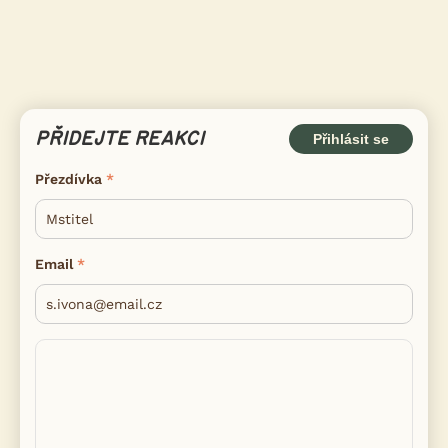
PŘIDEJTE REAKCI
Přihlásit se
Přezdívka
Email