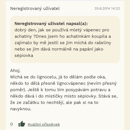
Neregistrovaný uživatel
25.6.2014 14:22
Neregistrovaný uživatel napsal(a):
dobrý den, jak se používá mletý vápenec pro
achatiny ?Dnes jsem ho achatinkám koupila a
zajímalo by mě jestli se jim míchá do rašeliny
nebo se jim dává normálně na papání jako
sépiovka
Ahoj.
Míchá se do lignocelu, já to dělám podle oka,
někdo to dělá přesně ligno:vápenec (nevím přesný
poměr). Ještě k tomu tím posypávám potravu a
někdo dává i do mističky místo sépiovky. Stává se,
že ze začátku to nechtějí, ale pak si na to
navyknou.
0
Kvalitní příspěvek