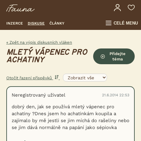
CELÉ MENU
INZERCE
DISKUSE
ČLÁNKY
« Zpět na výpis diskusních vláken
MLETÝ VÁPENEC PRO
Přidejte
ACHATINY
téma
Otočit řazení příspěvků
Neregistrovaný uživatel
21.6.2014 22:53
dobrý den, jak se používá mletý vápenec pro
achatiny ?Dnes jsem ho achatinkám koupila a
zajímalo by mě jestli se jim míchá do rašeliny nebo
se jim dává normálně na papání jako sépiovka