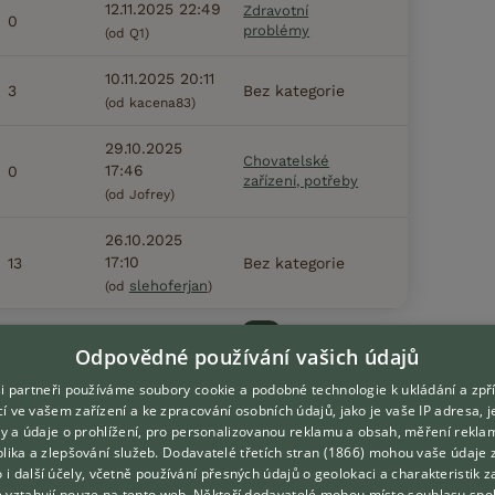
12.11.2025 22:49
Zdravotní
0
problémy
(od Q1)
10.11.2025 20:11
3
Bez kategorie
(od kacena83)
29.10.2025
Chovatelské
17:46
0
zařízení, potřeby
(od Jofrey)
26.10.2025
17:10
13
Bez kategorie
slehoferjan
(od
)
3
4
5
...
211
Další
Odpovědné používání vašich údajů
i partneři používáme soubory cookie a podobné technologie k ukládání a zpř
í ve vašem zařízení a ke zpracování osobních údajů, jako je vaše IP adresa, 
ory a údaje o prohlížení, pro personalizovanou reklamu a obsah, měření rekla
lika a zlepšování služeb.
Dodavatelé třetích stran (1866)
mohou vaše údaje 
DOMOVSKÁ STRÁNKA
O nás
o i další účely, včetně používání přesných údajů o geolokaci a charakteristik z
e vztahují pouze na tento web. Někteří dodavatelé mohou místo souhlasu spo