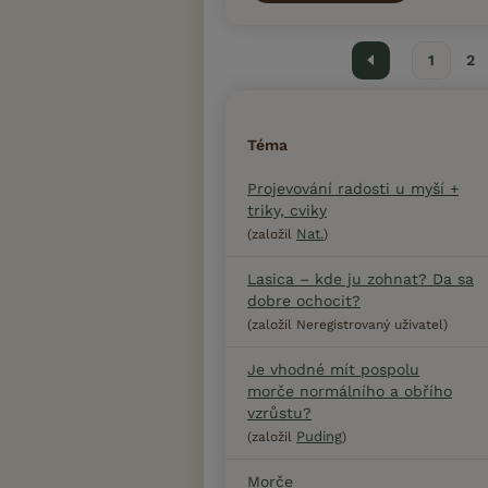
Předchozí
1
2
Téma
Projevování radosti u myší +
triky, cviky
Nat.
(založil
)
Lasica – kde ju zohnat? Da sa
dobre ochocit?
(založil Neregistrovaný uživatel)
Je vhodné mít pospolu
morče normálního a obřího
vzrůstu?
Puding
(založil
)
Morče