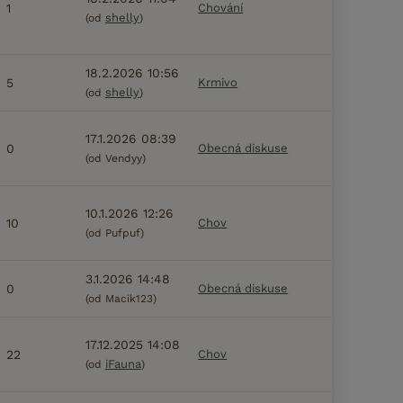
1
Chování
shelly
(od
)
18.2.2026 10:56
5
Krmivo
shelly
(od
)
17.1.2026 08:39
0
Obecná diskuse
(od Vendyy)
10.1.2026 12:26
10
Chov
(od Pufpuf)
3.1.2026 14:48
0
Obecná diskuse
(od Macik123)
17.12.2025 14:08
22
Chov
iFauna
(od
)