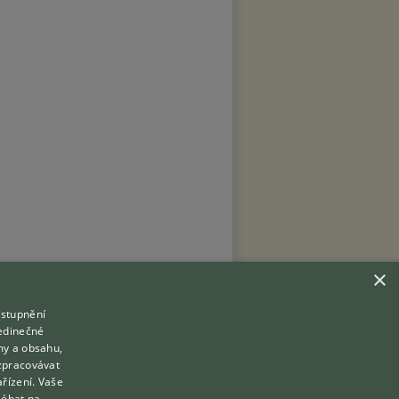
×
ístupnění
Hledáte zvířecího kamaráda?
jedinečné
Zdarma vám poradí
my a obsahu,
VETERINÁŘ ONLINE
zpracovávat
Přihlášení
ařízení. Vaše
KONZULTOVAT S VETERINÁŘEM
léhat na