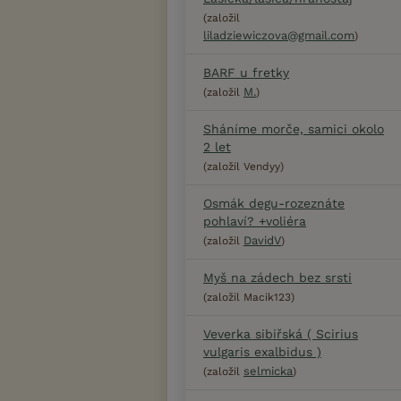
(založil
liladziewiczova@gmail.com
)
BARF u fretky
M.
(založil
)
Sháníme morče, samici okolo
2 let
(založil Vendyy)
Osmák degu-rozeznáte
pohlaví? +voliéra
DavidV
(založil
)
Myš na zádech bez srsti
(založil Macik123)
Veverka sibiřská ( Scirius
vulgaris exalbidus )
selmicka
(založil
)