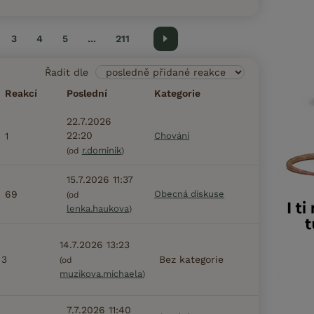
3
4
5
...
211
Další
Řadit dle
Reakcí
Poslední
Kategorie
22.7.2026
22:20
1
Chování
r.dominik
(od
)
15.7.2026 11:37
69
Obecná diskuse
(od
lenka.haukova
)
14.7.2026 13:23
3
Bez kategorie
(od
muzikova.michaela
)
7.7.2026 11:40