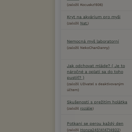
(založil Kocuskz1936)
Kryt na akvárium pro myši
Nat.
(založil
)
Nemocná myš laboratorní
(založil NekoChanDanny)
Jak odchovat mláde? ( Je to
náročné a oplatí sa do toho
pustiť? )
(založil Uživatel s deaktivovaným
účtem)
Skušenosti s prežitím holátka
rozálie
(založil
)
Potkani se perou každý den
Honza2451414714932
(založil
)