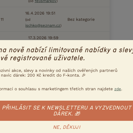
felismarkov
(od
)
16.4.2026 19:51
11
Bez kategorie
(od
ischko@seznam.cz
)
17.3.2026 19:59
4
Obecná diskuse
čistá
(od
na nově nabízí limitované nabídky a slev
pohoda
)
vé registrované uživatele.
16.3.2026 14:26
0
Obecná diskuse
uzivní akce, slevy a novinky od našich ověřených partnerů
(od Kačule1234)
 navíc dárek: 200 Kč kredit do F-konta. 🎉
formací o souhlasu s marketingem třetích stran najdete
.
zde
27.2.2026 10:18
0
Obecná diskuse
(od chsanubis)
PŘIHLÁSIT SE K NEWSLETTERU A VYZVEDNOUT
DÁREK. 🎁
NE, DĚKUJI