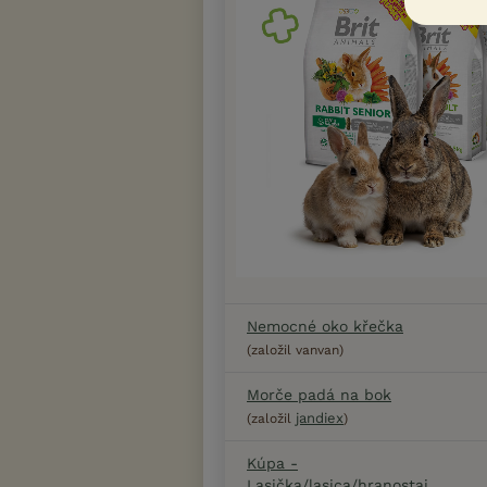
Nemocné oko křečka
(založil vanvan)
Morče padá na bok
jandiex
(založil
)
Kúpa -
Lasička/lasica/hranostaj