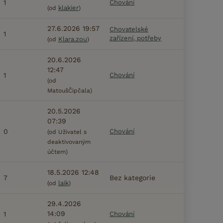
1
Chování
klakier
(od
)
27.6.2026 19:57
Chovatelské
1
zařízení, potřeby
Klara.zou
(od
)
20.6.2026
12:47
1
Chování
(od
MatoušČipčala)
20.5.2026
07:39
0
Chování
(od Uživatel s
deaktivovaným
účtem)
18.5.2026 12:48
7
Bez kategorie
laik
(od
)
29.4.2026
14:09
1
Chování