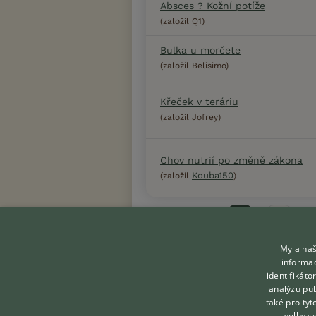
Absces ? Kožní potíže
(založil Q1)
Bulka u morčete
(založil Belisimo)
Křeček v teráriu
(založil Jofrey)
Chov nutrií po změně zákona
Kouba150
(založil
)
Předchozí
1
2
My a naš
informac
identifikát
analýzu pub
také pro tyt
KONTAKT DO REDAKCE
volby s