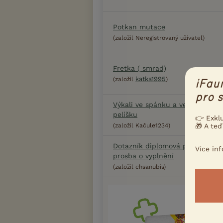
Potkan mutace
(založil Neregistrovaný uživatel)
Fretka ( smrad)
katka1995
(založil
)
iFau
pro s
Výkali ve spánku a ve svém
pelíšku
👉 Exkl
(založil Kačule1234)
🎁 A teď
Dotazník diplomová práce -
Více in
prosba o vyplnění
(založil chsanubis)