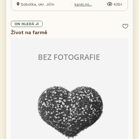
Sobotka, okr. Jičín
karel.mi...
435×
ON HLEDÁ JI
Život na farmě