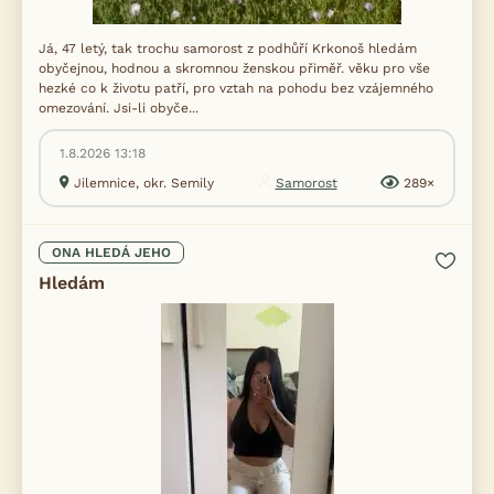
Já, 47 letý, tak trochu samorost z podhůří Krkonoš hledám
obyčejnou, hodnou a skromnou ženskou přiměř. věku pro vše
hezké co k životu patří, pro vztah na pohodu bez vzájemného
omezování. Jsi-li obyče...
1.8.2026 13:18
Jilemnice, okr. Semily
Samorost
289×
ONA HLEDÁ JEHO
Hledám