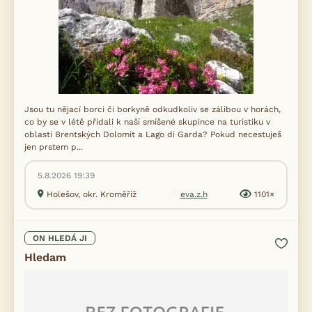
Jsou tu nějací borci či borkyně odkudkoliv se zálibou v horách,
co by se v létě přidali k naší smíšené skupince na turistiku v
oblasti Brentských Dolomit a Lago di Garda? Pokud necestuješ
jen prstem p...
5.8.2026 19:39
Holešov, okr. Kroměříž
eva.z.h
1101×
ON HLEDÁ JI
Hledam