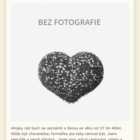
Ahojky rád bych se seznámil s ženou ve věku od 27 do 40let.
Může být chovatelka, farmářka ale taky nemusí být. Jsem
nekuřák a nepiji alkohol.. Jinak moc miluji cestování, výlety a