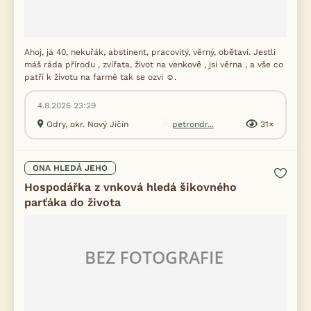
Ahoj, já 40, nekuřák, abstinent, pracovitý, věrný, obětaví. Jestli
máš ráda přírodu , zvířata, život na venkově , jsi věrna , a vše co
patří k životu na farmě tak se ozvi ☺️.
4.8.2026 23:29
Odry, okr. Nový Jičín
petrondr...
31×
ONA HLEDÁ JEHO
Hospodářka z vnková hledá šikovného
parťáka do života