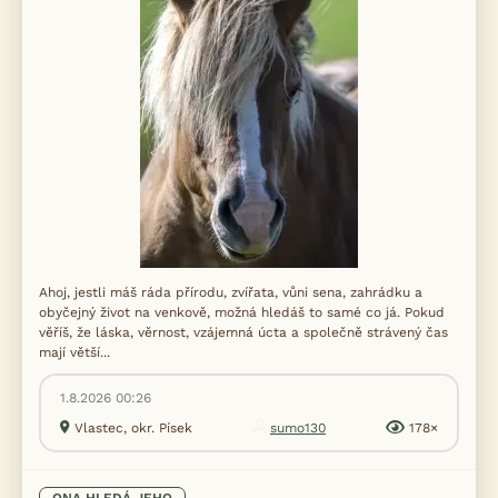
Ahoj, jestli máš ráda přírodu, zvířata, vůni sena, zahrádku a
obyčejný život na venkově, možná hledáš to samé co já. Pokud
věříš, že láska, věrnost, vzájemná úcta a společně strávený čas
mají větší...
1.8.2026 00:26
Vlastec, okr. Písek
sumo130
178×