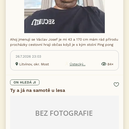
Ahoj jmenuji se Václav Josef je mi 43 a 170 cm mám rád přírodu
procházky cestovní hraji občas když je s kým stolní Ping pong
26.7.2026 23:03
Litvínov, okr. Most
Ústecký...
84×
ON HLEDÁ JI
Ty a já na samotě u lesa