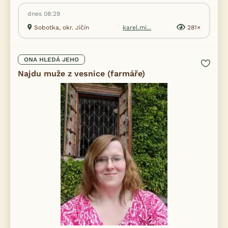
dnes 08:29
Sobotka, okr. Jičín
karel.mi...
281×
ONA HLEDÁ JEHO
Najdu muže z vesnice (farmáře)