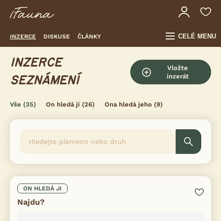
CELÉ MENU
INZERCE
DISKUSE
ČLÁNKY
INZERCE
Vložte
inzerát
SEZNÁMENÍ
Vše
(35)
On hledá ji
(26)
Ona hledá jeho
(9)
ON HLEDÁ JI
Najdu?