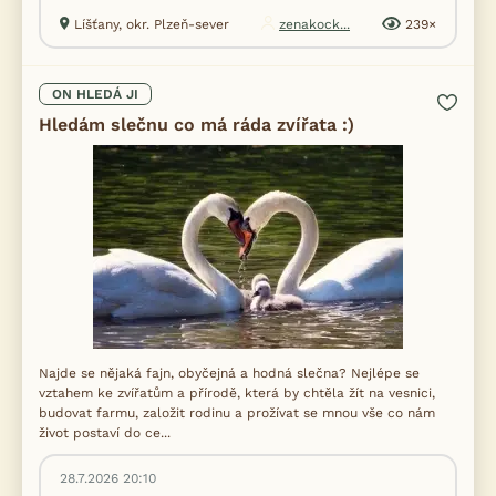
Líšťany, okr. Plzeň-sever
zenakock...
239×
ON HLEDÁ JI
Hledám slečnu co má ráda zvířata :)
Najde se nějaká fajn, obyčejná a hodná slečna? Nejlépe se
vztahem ke zvířatům a přírodě, která by chtěla žít na vesnici,
budovat farmu, založit rodinu a prožívat se mnou vše co nám
život postaví do ce...
28.7.2026 20:10