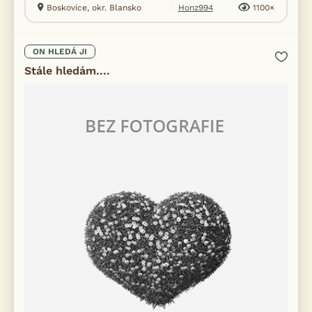
Boskovice, okr. Blansko
Honz994
1100×
ON HLEDÁ JI
Stále hledám....