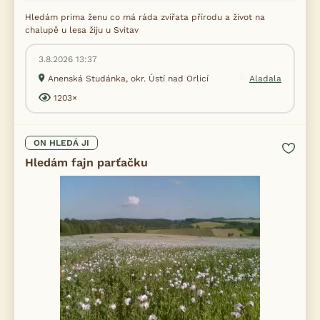
Hledám prima ženu co má ráda zvířata přírodu a život na
chalupě u lesa žiju u Svitav
3.8.2026 13:37
Anenská Studánka, okr. Ústí nad Orlicí
Aladala
1203×
ON HLEDÁ JI
Hledám fajn parťačku