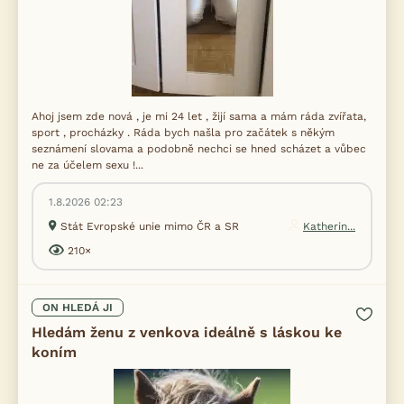
Ahoj jsem zde nová , je mi 24 let , žijí sama a mám ráda zvířata,
sport , procházky . Ráda bych našla pro začátek s někým
seznámení slovama a podobně nechci se hned scházet a vůbec
ne za účelem sexu !...
1.8.2026 02:23
Stát Evropské unie mimo ČR a SR
Katherin...
210×
ON HLEDÁ JI
Hledám ženu z venkova ideálně s láskou ke
koním