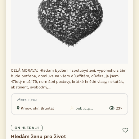
CELÁ MORAVA: Hledám bydlení i spolubydleni, vypomohu s čim
bude potřeba, domluva na všem důležitém, důvěra, já jsem
47letý muž,179, normální postavy, krátké hnědé vlasy, nekuřák,
abstinent, svobodný,...
včera 10:03
Krnov, okr. Bruntál
public.p...
23×
ON HLEDÁ JI
Hledám ženu pro život