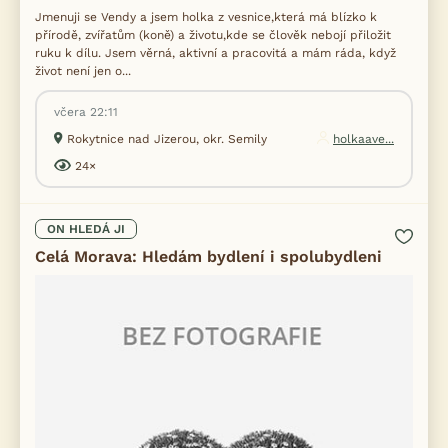
Jmenuji se Vendy a jsem holka z vesnice,která má blízko k
přírodě, zvířatům (koně) a životu,kde se člověk nebojí přiložit
ruku k dílu. Jsem věrná, aktivní a pracovitá a mám ráda, když
život není jen o...
včera 22:11
Rokytnice nad Jizerou, okr. Semily
holkaave...
24×
ON HLEDÁ JI
Celá Morava: Hledám bydlení i spolubydleni