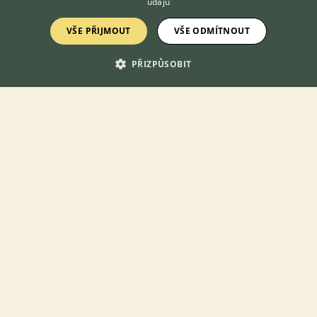
údajů
Seznámení
VŠE PŘIJMOUT
VŠE ODMÍTNOUT
PŘIZPŮSOBIT
Ahoj, pokusím se o nemožné :) Hledám touto cestou seznámení,
ženu, která má blízko k venkovu, miluje zvířata a to i ta větší a
zemědělství jí není úplně cizí. Pokud bys měla zálibu ve výrobě
domácíc...
20.7.2026 22:04