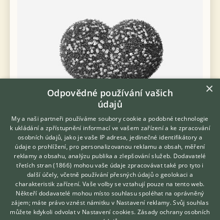
×
Odpovědné používání vašich
údajů
My a naši partneři používáme soubory cookie a podobné technologie
k ukládání a zpřístupnění informací ve vašem zařízení a ke zpracování
osobních údajů, jako je vaše IP adresa, jedinečné identifikátory a
Ahoj všem, najde se tu milá nekuřačka rodinného typu, co by si
údaje o prohlížení, pro personalizovanou reklamu a obsah, měření
troufla žít se mnou na samotě u lesa? Bohouš
reklamy a obsahu, analýzu publika a zlepšování služeb.
Dodavatelé
třetích stran (1866)
mohou vaše údaje zpracovávat také pro tyto i
Hledáte zvířecího kamaráda?
26.7.2026 22:12
další účely, včetně používání přesných údajů o geolokaci a
Zdarma vám poradí
Nebahovy, okr. Prachatice
mitacek8...
79×
charakteristik zařízení. Vaše volby se vztahují pouze na tento web.
VETERINÁŘ ONLINE
Někteří dodavatelé mohou místo souhlasu spoléhat na oprávněný
KONZULTOVAT S
zájem; máte právo vznést námitku v
Nastavení reklamy
. Svůj souhlas
VETERINÁŘEM
můžete kdykoli odvolat v
Nastavení cookies
.
Zásady ochrany osobních
ON HLEDÁ JI