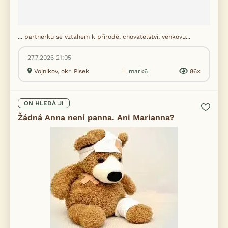
... partnerku se vztahem k přírodě, chovatelství, venkovu...
27.7.2026 21:05
Vojníkov, okr. Písek
mark6
86×
ON HLEDÁ JI
Žádná Anna není panna. Ani Marianna?