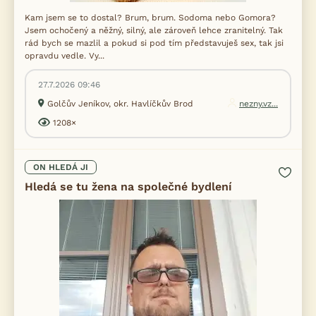
Kam jsem se to dostal? Brum, brum. Sodoma nebo Gomora?
Jsem ochočený a něžný, silný, ale zároveň lehce zranitelný. Tak
rád bych se mazlil a pokud si pod tím představuješ sex, tak jsi
opravdu vedle. Vy...
27.7.2026 09:46
Golčův Jeníkov, okr. Havlíčkův Brod
nezny.vz...
1208×
ON HLEDÁ JI
Hledá se tu žena na společné bydlení