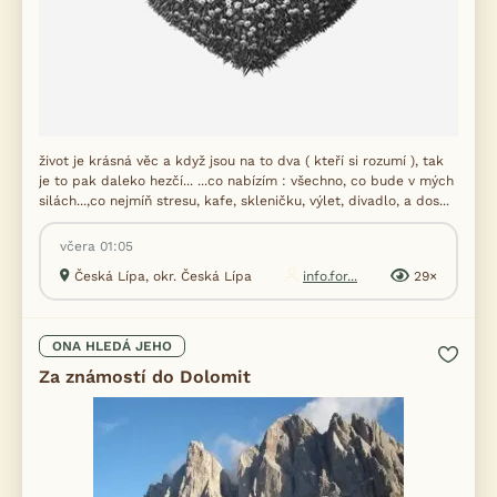
život je krásná věc a když jsou na to dva ( kteří si rozumí ), tak
je to pak daleko hezčí... ...co nabízím : všechno, co bude v mých
silách...,co nejmíň stresu, kafe, skleničku, výlet, divadlo, a dos...
včera 01:05
Česká Lípa, okr. Česká Lípa
info.for...
29×
ONA HLEDÁ JEHO
Za známostí do Dolomit