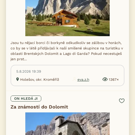
Jsou tu nějací borci či borkyně odkudkoliv se zálibou v horách,
co by se v létě přid(áv)ali k naší smíšené skupince na turistiku v
oblasti Brentských Dolomit a Lago di Garda? Pokud necestuješ
jen prst...
5.8.2026 19:39
Holešov, okr. Kroměříž
eva.z.h
1367×
ON HLEDÁ JI
Za známostí do Dolomit