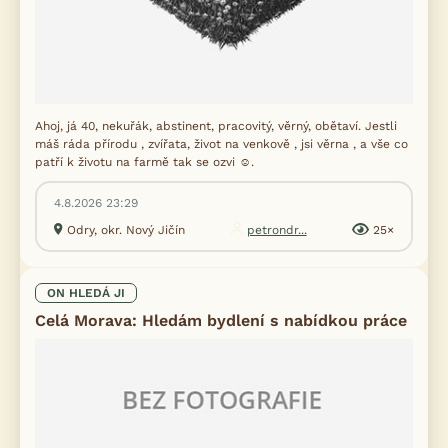
Ahoj, já 40, nekuřák, abstinent, pracovitý, věrný, obětaví. Jestli
máš ráda přírodu , zvířata, život na venkově , jsi věrna , a vše co
patří k životu na farmě tak se ozvi ☺️.
4.8.2026 23:29
Odry, okr. Nový Jičín
petrondr...
25×
ON HLEDÁ JI
Celá Morava: Hledám bydlení s nabídkou práce