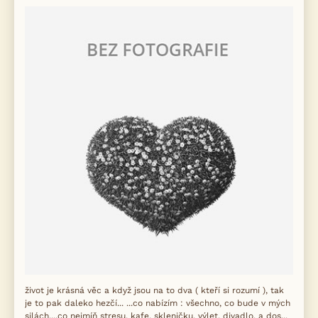
život je krásná věc a když jsou na to dva ( kteří si rozumí ), tak
je to pak daleko hezčí... ...co nabízím : všechno, co bude v mých
silách...,co nejmíň stresu, kafe, skleničku, výlet, divadlo, a dos...