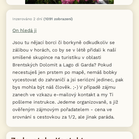
Inzerováno 2 dní
(1091 zobrazení)
On hledá ji
Jsou tu nějací borci či borkyně odkudkoliv se
zálibou v horách, co by se v létě přidali k naší
smíšené skupince na turistiku v oblasti
Brentských Dolomit a Lago di Garda? Pokud
necestuješ jen prstem po mapě, nemáš bobky
vycestovat do zahraničí a jsi seriózní jedinec, pak
bys mohla být náš člověk. ;-) V případě zájmu
zanech ve vzkazu e-mailový kontakt a my Ti
pošleme instrukce. Jedeme organizovaně, s již
ověřeným zájmovým pořadatelem - cena ve
srovnání s cestovkou za 1/2, ale jinak paráda.