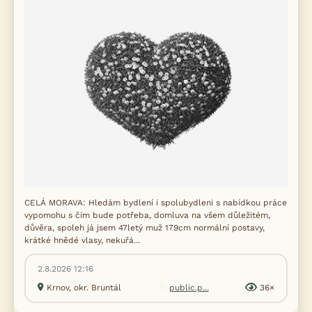
CELÁ MORAVA: Hledám bydlení i spolubydleni s nabídkou práce
vypomohu s čim bude potřeba, domluva na všem důležitém,
důvěra, spoleh já jsem 47letý muž 179cm normální postavy,
krátké hnědé vlasy, nekuřá...
2.8.2026 12:16
Krnov, okr. Bruntál
public.p...
36×