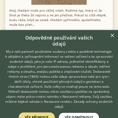
Ahoj, hledám muže pro vážný vztah. Rodinný typ, který ví, že
život je třeba žít naplno a ne jen přežívat. Pokud to cítíš stejně,
budu ráda, když se ozveš. Hledám upřímného, spolehlivého
muže bez přeh...
×
30.7.2026 09:58
Odpovědné používání vašich
údajů
Líšťany, okr. Plzeň-sever
zenakock...
206×
My a naši partneři používáme soubory cookie a podobné technologie
k ukládání a zpřístupnění informací ve vašem zařízení a ke zpracování
osobních údajů, jako je vaše IP adresa, jedinečné identifikátory a
údaje o prohlížení, pro personalizovanou reklamu a obsah, měření
Zobrazit více inzerátů (33)
reklamy a obsahu, analýzu publika a zlepšování služeb.
Dodavatelé
třetích stran (1866)
mohou vaše údaje zpracovávat také pro tyto i
Hledáte zvířecího kamaráda?
další účely, včetně používání přesných údajů o geolokaci a
Zdarma vám poradí
charakteristik zařízení. Vaše volby se vztahují pouze na tento web.
VETERINÁŘ ONLINE
Někteří dodavatelé mohou místo souhlasu spoléhat na oprávněný
KONZULTOVAT S
zájem; máte právo vznést námitku v
Nastavení reklamy
. Svůj souhlas
KONTAKT DO REDAKCE WEBU
VETERINÁŘEM
můžete kdykoli odvolat v
Nastavení cookies
.
Zásady ochrany osobních
redakce@ifauna.cz
údajů
nonstop
VŠE PŘIJMOUT
VŠE ODMÍTNOUT