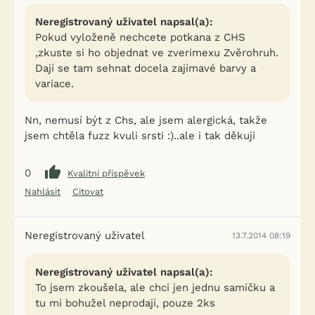
Neregistrovaný uživatel napsal(a):
Pokud vyloženě nechcete potkana z CHS
,zkuste si ho objednat ve zverimexu Zvěrohruh.
Dají se tam sehnat docela zajímavé barvy a
variace.
Nn, nemusí být z Chs, ale jsem alergická, takže
jsem chtěla fuzz kvuli srsti :)..ale i tak děkuji
0
Kvalitní příspěvek
Nahlásit
Citovat
Neregistrovaný uživatel
13.7.2014 08:19
Neregistrovaný uživatel napsal(a):
To jsem zkoušela, ale chci jen jednu samičku a
tu mi bohužel neprodají, pouze 2ks