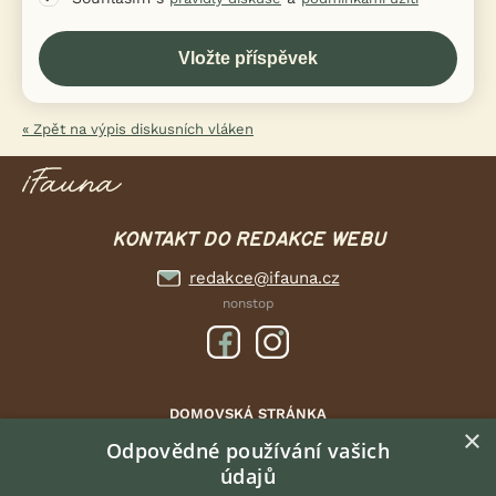
« Zpět na výpis diskusních vláken
KONTAKT DO REDAKCE WEBU
redakce@ifauna.cz
nonstop
DOMOVSKÁ STRÁNKA
×
INZERCE
Odpovědné používání vašich
údajů
DISKUSE