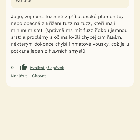
variace.
Jo jo, zejména fuzzové z příbuzenské plemenitby
nebo obecně z křížení fuzz na fuzz, kteří mají
minimum srsti (správně má mít fuzz řídkou jemnou
srst) a problémy s očima kvůli chybějícím řasám,
některým dokonce chybí i hmatové vousky, což je u
potkana jeden z hlavních smyslů.
0
Kvalitní příspěvek
Nahlásit
Citovat