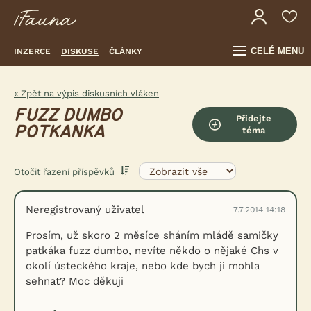
CELÉ MENU
INZERCE
DISKUSE
ČLÁNKY
« Zpět na výpis diskusních vláken
FUZZ DUMBO
Přidejte
POTKANKA
téma
Otočit řazení příspěvků
Neregistrovaný uživatel
7.7.2014 14:18
Prosím, už skoro 2 měsíce sháním mládě samičky
patkáka fuzz dumbo, nevíte někdo o nějaké Chs v
okolí ústeckého kraje, nebo kde bych ji mohla
sehnat? Moc děkuji