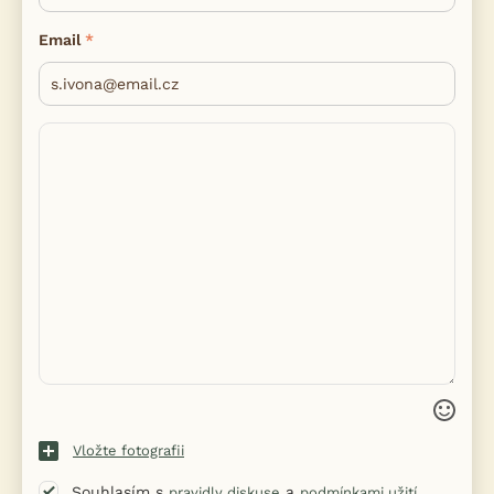
Email
Vložte fotografii
Souhlasím s
a
pravidly diskuse
podmínkami užití