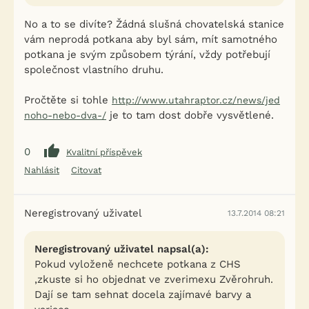
No a to se divíte? Žádná slušná chovatelská stanice
vám neprodá potkana aby byl sám, mít samotného
potkana je svým způsobem týrání, vždy potřebují
společnost vlastního druhu.
Pročtěte si tohle
http://www.utahraptor.cz/news/jed
je to tam dost dobře vysvětlené.
noho-nebo-dva-/
0
Kvalitní příspěvek
Nahlásit
Citovat
Neregistrovaný uživatel
13.7.2014 08:21
Neregistrovaný uživatel napsal(a):
Pokud vyloženě nechcete potkana z CHS
,zkuste si ho objednat ve zverimexu Zvěrohruh.
Dají se tam sehnat docela zajímavé barvy a