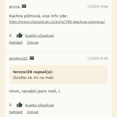
aryyys
7.3.2015 12:58
Kachna pižmová, více info zde:
.
http://www.chovzvirat.cz/zvire/795-kachna-pizmova/
0
Kvalitní příspěvek
Nahlásit
Citovat
giorgino123
7.3.2015 21:53
tereza.128 napsal(a):
Ozvěte se mi na mail.
Hmm, nenašel jsem meil..\
0
Kvalitní příspěvek
Nahlásit
Citovat