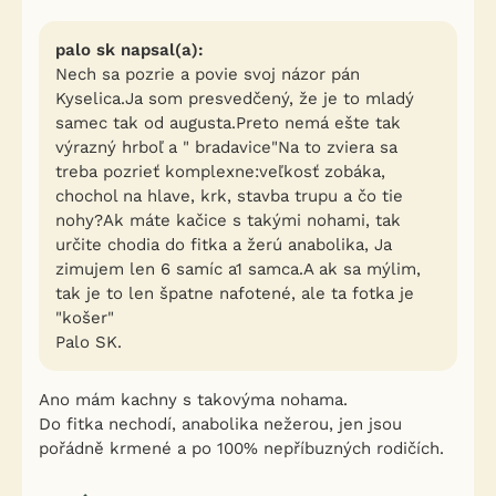
palo sk napsal(a):
Nech sa pozrie a povie svoj názor pán
Kyselica.Ja som presvedčený, že je to mladý
samec tak od augusta.Preto nemá ešte tak
výrazný hrboľ a " bradavice"Na to zviera sa
treba pozrieť komplexne:veľkosť zobáka,
chochol na hlave, krk, stavba trupu a čo tie
nohy?Ak máte kačice s takými nohami, tak
určite chodia do fitka a žerú anabolika, Ja
zimujem len 6 samíc a1 samca.A ak sa mýlim,
tak je to len špatne nafotené, ale ta fotka je
"košer"
Palo SK.
Ano mám kachny s takovýma nohama.
Do fitka nechodí, anabolika nežerou, jen jsou
pořádně krmené a po 100% nepříbuzných rodičích.