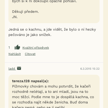
bych si k ní dokoupil opačné pohlaví.
Děkuji předem.
JN.
Jedná se o kachnu, a jde vidět, že bylo o ní hezky
pečováno je jako snížek.
1
Kvalitní příspěvek
Nahlásit
Citovat
ladd
6.3.2015 15:22
tereza.128 napsal(a):
Pižmovky chovám a mohu potvrdit, že kačeři
rozhodně nelétají, a to ani mladí, jsou na to
moc těžcí. Podle mne to je dospělá kachna, co
se rozhodla najít někde ženicha. Buď doma
kačera nemá, nebo se jí nelíbí.