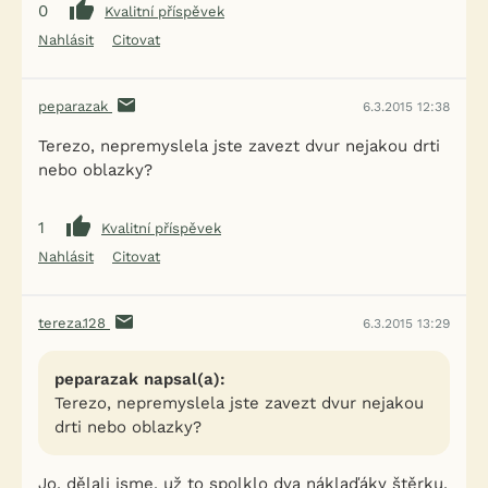
0
Kvalitní příspěvek
Nahlásit
Citovat
peparazak
6.3.2015 12:38
Terezo, nepremyslela jste zavezt dvur nejakou drti
nebo oblazky?
1
Kvalitní příspěvek
Nahlásit
Citovat
tereza.128
6.3.2015 13:29
peparazak napsal(a):
Terezo, nepremyslela jste zavezt dvur nejakou
drti nebo oblazky?
Jo, dělali jsme, už to spolklo dva náklaďáky štěrku,