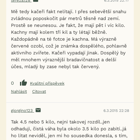
tereza.128
6.3.2015 22:17
Více informací o souhlasu s marketingem třetích stran
Mě tedy kačeři fakt nelítají. I přes sebevětší snahu
najdete
.
zde
zvládnou poposkočit pár metrů těsně nad zemí.
Prostě se neunesou. Je fakt, že mají pět i víc kilo.
Kachny mají kolem tří kil a ty létají běžně.
PŘIHLÁSIT SE K NEWSLETTERU A VYZVEDNOUT DÁREK. 🎁
Každopádně na té fotce je kachna. Má výrazně
NE, DĚKUJI
červené ozobí, což je známka dospělého, pohlavně
aktivního zvířete. Kačeři vypadají jinak. Dospělý by
měl mnohem výraznější bradavičnatost a delší
účes, mladý by zase nebyl tak červený.
0
Kvalitní příspěvek
Nahlásit
Citovat
giorgino123
6.3.2015 22:28
Tak 4.5 nebo 5 kilo, nejni takovej rozdíl..jen
odhaduji, čistá váha byla okolo 3.5 kilo po zabití..já
ho lítat neviděl, jen mi ho sousedka donesla, s tím,