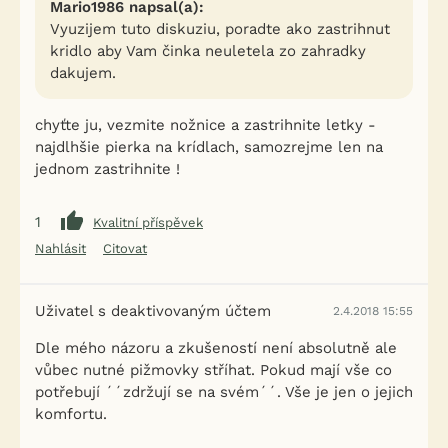
Mario1986 napsal(a):
Vyuzijem tuto diskuziu, poradte ako zastrihnut
kridlo aby Vam činka neuletela zo zahradky
dakujem.
chyťte ju, vezmite nožnice a zastrihnite letky -
najdlhšie pierka na krídlach, samozrejme len na
jednom zastrihnite !
1
Kvalitní příspěvek
Nahlásit
Citovat
Uživatel s deaktivovaným účtem
2.4.2018 15:55
Dle mého názoru a zkušeností není absolutně ale
vůbec nutné pižmovky stříhat. Pokud mají vše co
potřebují ´´zdržují se na svém´´. Vše je jen o jejich
komfortu.