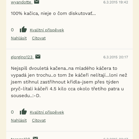
wyandotte
6.3.2015 19:42
100% kačica, nieje o čom diskutovať...
0
Kvalitní příspěvek
Nahlásit
Citovat
giorgino123
6.3.2015 20:17
Nejspíš dvouletá kačena..na mladého káčera to
vypadá jen trochu..o tom že káčeři nelítají...loni než
jsem stihnul zastřihnout křídla-jsem přes týden
pryč-lítali káčeři 4.5 kilo cca okolo třetího patra u
iFauna nově nabízí limitované
sousedu..:-D.
×
nabídky a slevy pro své
registrované uživatele.
0
Kvalitní příspěvek
Nahlásit
Citovat
👉 Exkluzivní akce, slevy a novinky od našich ověřených
partnerů
🎁 A teď navíc dárek: 200 Kč kredit do F-konta. 🎉