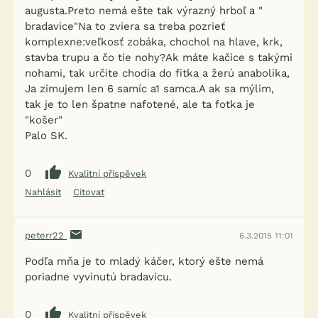
augusta.Preto nemá ešte tak výrazný hrboľ a "
bradavice"Na to zviera sa treba pozrieť
komplexne:veľkosť zobáka, chochol na hlave, krk,
stavba trupu a čo tie nohy?Ak máte kačice s takými
nohami, tak určite chodia do fitka a žerú anabolika,
Ja zimujem len 6 samíc a1 samca.A ak sa mýlim,
tak je to len špatne nafotené, ale ta fotka je
"košer"
Palo SK.
0
Kvalitní příspěvek
Nahlásit
Citovat
peterr22
6.3.2015 11:01
Podľa mňa je to mladý káčer, ktorý ešte nemá
poriadne vyvinutú bradavicu.
0
Kvalitní příspěvek