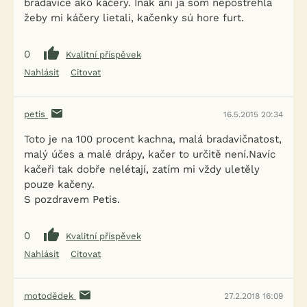
bradavice ako káčery. Inak ani ja som nepostrehla
žeby mi káčery lietali, kačenky sú hore furt.
0
Kvalitní příspěvek
Nahlásit
Citovat
petis
16.5.2015 20:34
Toto je na 100 procent kachna, malá bradavičnatost,
malý účes a malé drápy, kačer to určitě není.Navíc
kačeři tak dobře nelétají, zatím mi vždy uletěly
pouze kačeny.
S pozdravem Petis.
0
Kvalitní příspěvek
Nahlásit
Citovat
motodědek
27.2.2018 16:09