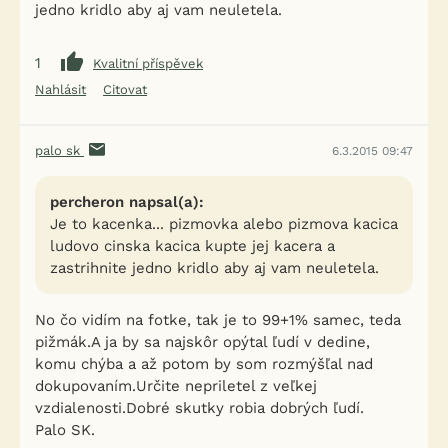
jedno kridlo aby aj vam neuletela.
1
Kvalitní příspěvek
Nahlásit
Citovat
palo sk
6.3.2015 09:47
percheron napsal(a):
Je to kacenka... pizmovka alebo pizmova kacica
ludovo cinska kacica kupte jej kacera a
zastrihnite jedno kridlo aby aj vam neuletela.
No čo vidím na fotke, tak je to 99+1% samec, teda
pižmák.A ja by sa najskôr opýtal ľudí v dedine,
komu chýba a až potom by som rozmýšľal nad
dokupovaním.Určite nepriletel z veľkej
vzdialenosti.Dobré skutky robia dobrých ľudí.
Palo SK.