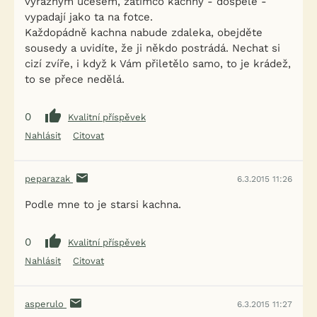
výrazným účesem, zatímco kachny - dospělé -
vypadají jako ta na fotce.
Každopádně kachna nabude zdaleka, obejděte
sousedy a uvidíte, že ji někdo postrádá. Nechat si
cizí zvíře, i když k Vám přiletělo samo, to je krádež,
to se přece nedělá.
0
Kvalitní příspěvek
Nahlásit
Citovat
peparazak
6.3.2015 11:26
Podle mne to je starsi kachna.
0
Kvalitní příspěvek
Nahlásit
Citovat
asperulo
6.3.2015 11:27