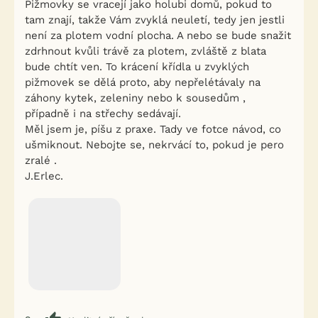
Pižmovky se vracejí jako holubi domů, pokud to
tam znají, takže Vám zvyklá neuletí, tedy jen jestli
není za plotem vodní plocha. A nebo se bude snažit
zdrhnout kvůli trávě za plotem, zvláště z blata
bude chtít ven. To krácení křídla u zvyklých
pižmovek se dělá proto, aby nepřelétávaly na
záhony kytek, zeleniny nebo k sousedům ,
případně i na střechy sedávají.
Měl jsem je, píšu z praxe. Tady ve fotce návod, co
ušmiknout. Nebojte se, nekrvácí to, pokud je pero
zralé .
J.Erlec.