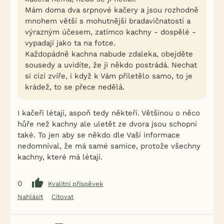
Mám doma dva srpnové kačery a jsou rozhodně
mnohem větší s mohutnější bradavičnatostí a
výrazným účesem, zatímco kachny - dospělé -
vypadají jako ta na fotce.
Každopádně kachna nabude zdaleka, obejděte
sousedy a uvidíte, že ji někdo postrádá. Nechat
si cizí zvíře, i když k Vám přiletělo samo, to je
krádež, to se přece nedělá.
I kačeři létají, aspoň tedy někteří. Většinou o něco
hůře než kachny ale uletět ze dvora jsou schopni
také. To jen aby se někdo dle Vaší informace
nedomníval, že má samé samice, protože všechny
kachny, které má létají.
0
Kvalitní příspěvek
Nahlásit
Citovat