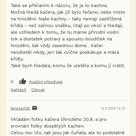
Také se přikláním k názoru, že je to kachna.
Možná hledá kačera, jak již bylo řečeno, nebo místo
na hnízdění. Naše kachny - taky nemají zastřižená
křídla - než začnou snášku, lítají po okolí a hledají,
ale vzhledem k tomu, že tu máme přirodní vodní
tok a dostatek potravy a spoustu boudiček na
hnízdění, tak vždy zasednou doma . Kačer
neodletěl nikdy, jen tak cvične poskakuje a mává
křídly.
Také bych hledala, komu že uletěla a komu ji vrátit.
0
Kvalitní příspěvek
Nahlásit
Citovat
tereza.128
6.3.2015 12:31
Vkládám fotku kačera líhnutého 20.8. a pro
srovnání fotky dospělých kachen.
Celou noc lilo, tak jsou jak čuňata, ale to podstatné