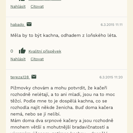
Nahlásit
Citovat
habado
6.3.2015 11:11
Měla by to být kachna, odhadem z loňského léta.
0
Kvalitní příspěvek
Nahlásit
Citovat
tereza.128
6.3.2015 11:20
Pižmovky chovám a mohu potvrdit, že kačeři
rozhodně nelétají, a to ani mladí, jsou na to moc
těžcí. Podle mne to je dospělá kachna, co se
rozhodla najít někde ženicha. Buď doma kačera
nemá, nebo se jí nelíbí.
Mám doma dva srpnové kačery a jsou rozhodně
mnohem větší s mohutnější bradavičnatostí a