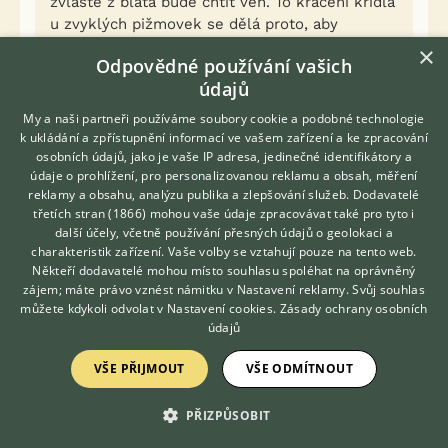
zvláště z blata bude chtít ven. To krácení křídla
u zvyklých pižmovek se dělá proto, aby
nepřelétávaly na záhony kytek, zeleniny nebo k
×
Odpovědné používání vašich
sousedům , případně i na střechy sedávají.
údajů
Měl jsem je, píšu z praxe. Tady ve fotce návod,
co ušmiknout. Nebojte se, nekrvácí to, pokud
My a naši partneři používáme soubory cookie a podobné technologie
je pero zralé .
k ukládání a zpřístupnění informací ve vašem zařízení a ke zpracování
J.Erlec.
osobních údajů, jako je vaše IP adresa, jedinečné identifikátory a
údaje o prohlížení, pro personalizovanou reklamu a obsah, měření
reklamy a obsahu, analýzu publika a zlepšování služeb.
Dodavatelé
Ďakujem moc za radu.
třetích stran (1866)
mohou vaše údaje zpracovávat také pro tyto i
Hledáte zvířecího kamaráda?
další účely, včetně používání přesných údajů o geolokaci a
Zdarma vám poradí
charakteristik zařízení. Vaše volby se vztahují pouze na tento web.
VETERINÁŘ ONLINE
0
Kvalitní příspěvek
Někteří dodavatelé mohou místo souhlasu spoléhat na oprávněný
KONZULTOVAT S
Nahlásit
Citovat
zájem; máte právo vznést námitku v
Nastavení reklamy
. Svůj souhlas
VETERINÁŘEM
můžete kdykoli odvolat v
Nastavení cookies
.
Zásady ochrany osobních
údajů
PiLnÍk
18.2.2019 19:08
VŠE PŘIJMOUT
VŠE ODMÍTNOUT
jarkanováková napsal(a):
PŘIZPŮSOBIT
Zdravám všechny.
Můžete mi, prosím, někdo říci o jakou kachnu