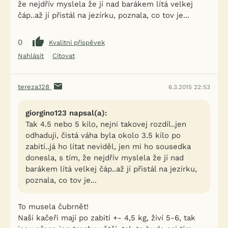
že nejdřív myslela že jí nad barákem lítá velkej
čáp..až jí přistál na jezírku, poznala, co tov je...
0
Kvalitní příspěvek
Nahlásit
Citovat
tereza.128
6.3.2015 22:53
giorgino123 napsal(a):
Tak 4.5 nebo 5 kilo, nejni takovej rozdíl..jen
odhaduji, čistá váha byla okolo 3.5 kilo po
zabití..já ho lítat neviděl, jen mi ho sousedka
donesla, s tím, že nejdřív myslela že jí nad
barákem lítá velkej čáp..až jí přistál na jezírku,
poznala, co tov je...
To musela čubrnět!
Naši kačeři mají po zabití +- 4,5 kg, živí 5-6, tak