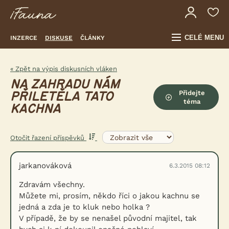
CELÉ MENU
INZERCE
DISKUSE
ČLÁNKY
« Zpět na výpis diskusních vláken
NA ZAHRADU NÁM
Přidejte
PŘILETĚLA TATO
téma
KACHNA
Otočit řazení příspěvků
jarkanováková
6.3.2015 08:12
Zdravám všechny.
Můžete mi, prosím, někdo říci o jakou kachnu se
jedná a zda je to kluk nebo holka ?
V případě, že by se nenašel původní majitel, tak