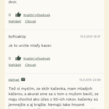
dvor.
0
Kvalitní příspěvek
Nahlásit
Citovat
boficaklip
15.5.2015 19:47
Je to urcite mlafy kacer.
0
Kvalitní příspěvek
Nahlásit
Citovat
galinag
15.5.2015 23:08
Tiež si myslím, ze skôr kačenka, mam mladých
káčerov, a akurat sme sa o tom s mužom bavili, ze
maju chochol ako účes z 50-ich rokov. kačenky sú
jemnejšie a aj krajšie. Nemajú take hnusné