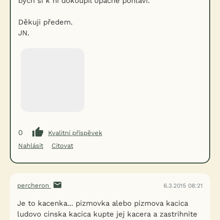
bych si k ní dokoupil opačné pohlaví.
Děkuji předem.
JN.
0
Kvalitní příspěvek
Nahlásit
Citovat
percheron
6.3.2015 08:21
Je to kacenka... pizmovka alebo pizmova kacica
ludovo cinska kacica kupte jej kacera a zastrihnite