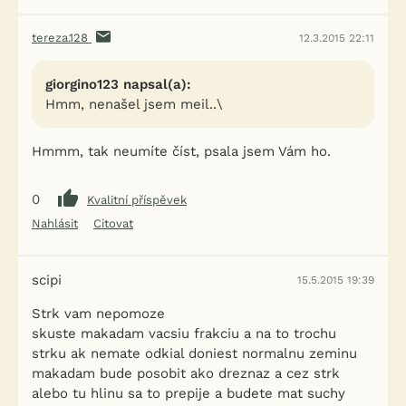
tereza.128
12.3.2015 22:11
giorgino123 napsal(a):
Hmm, nenašel jsem meil..\
Hmmm, tak neumíte číst, psala jsem Vám ho.
0
Kvalitní příspěvek
Nahlásit
Citovat
scipi
15.5.2015 19:39
Strk vam nepomoze
skuste makadam vacsiu frakciu a na to trochu
strku ak nemate odkial doniest normalnu zeminu
makadam bude posobit ako dreznaz a cez strk
alebo tu hlinu sa to prepije a budete mat suchy