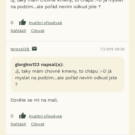
Jj, taky mám chovné kmeny, to chápu :-D já myslel
na podzim...ale pořád nevím odkud jste ?
0
Kvalitní příspěvek
Nahlásit
Citovat
tereza.128
7.3.2015 09:26
giorgino123 napsal(a):
Jj, taky mám chovné kmeny, to chápu :-D já
myslel na podzim...ale pořád nevím odkud jste
?
Ozvěte se mi na mail.
0
Kvalitní příspěvek
Nahlásit
Citovat