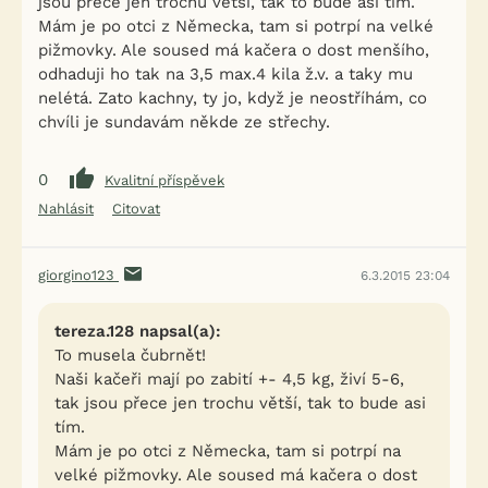
jsou přece jen trochu větší, tak to bude asi tím.
Mám je po otci z Německa, tam si potrpí na velké
pižmovky. Ale soused má kačera o dost menšího,
odhaduji ho tak na 3,5 max.4 kila ž.v. a taky mu
nelétá. Zato kachny, ty jo, když je neostříhám, co
chvíli je sundavám někde ze střechy.
0
Kvalitní příspěvek
Nahlásit
Citovat
giorgino123
6.3.2015 23:04
tereza.128 napsal(a):
To musela čubrnět!
Naši kačeři mají po zabití +- 4,5 kg, živí 5-6,
tak jsou přece jen trochu větší, tak to bude asi
tím.
Mám je po otci z Německa, tam si potrpí na
velké pižmovky. Ale soused má kačera o dost