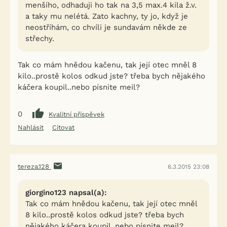
menšího, odhaduji ho tak na 3,5 max.4 kila ž.v.
a taky mu nelétá. Zato kachny, ty jo, když je
neostříhám, co chvíli je sundavám někde ze
střechy.
Tak co mám hnědou kačenu, tak její otec mněl 8
kilo..prostě kolos odkud jste? třeba bych nějakého
káčera koupil..nebo písnite meil?
0
Kvalitní příspěvek
Nahlásit
Citovat
tereza.128
6.3.2015 23:08
giorgino123 napsal(a):
Tak co mám hnědou kačenu, tak její otec mněl
8 kilo..prostě kolos odkud jste? třeba bych
nějakého káčera koupil..nebo písnite meil?