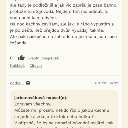
ale tady je podloží jíl a jak víc zaprší, je zase bahno,
protože tu stojí voda. Nejde s tím nic udělat, tu
vodu není kam odvést.
Na noc kachny zavírám, ale jak je ráno vypustím a
je po dešti, než přejdou dvůr, vypadají takhle.
Ale pak naskáčou na zahradě do jezírka a jsou zase
fešandy.
0
Kvalitní příspěvek
Nahlásit
Citovat
ondře.j.
6.3.2015 14:32
jarkanováková napsal(a):
Zdravám všechny.
Můžete mi, prosím, někdo říci o jakou kachnu
se jedná a zda je to kluk nebo holka ?
V případě, že by se nenašel původní majitel, tak