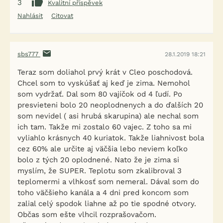
3
Kvalitní příspěvek
Nahlásit
Citovat
sbs777
28.1.2019 18:21
Teraz som doliahol prvý krát v Cleo poschodová.
Chcel som to vyskúšať aj keď je zima. Nemohol
som vydržať. Dal som 80 vajíčok od 4 ľudí. Po
presvieteni bolo 20 neoplodnenych a do ďalších 20
som nevidel ( asi hrubá skarupina) ale nechal som
ich tam. Takže mi zostalo 60 vajec. Z toho sa mi
vyliahlo krásnych 40 kuriatok. Takže liahnivost bola
cez 60% ale určite aj väčšia lebo neviem koľko
bolo z tých 20 oplodnené. Nato že je zima si
myslím, že SUPER. Teplotu som zkalibroval 3
teplomermi a vlhkosť som nemeral. Dával som do
toho väčšieho kanála a 4 dni pred koncom som
zalial celý spodok liahne až po tie spodné otvory.
Občas som ešte vlhcil rozprašovačom.