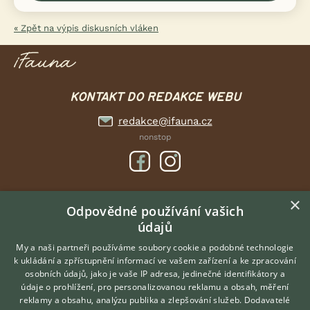
« Zpět na výpis diskusních vláken
KONTAKT DO REDAKCE WEBU
redakce@ifauna.cz
nonstop
×
DOMOVSKÁ STRÁNKA
Odpovědné používání vašich
údajů
INZERCE
DISKUSE
My a naši partneři používáme soubory cookie a podobné technologie
k ukládání a zpřístupnění informací ve vašem zařízení a ke zpracování
ČLÁNKY
osobních údajů, jako je vaše IP adresa, jedinečné identifikátory a
údaje o prohlížení, pro personalizovanou reklamu a obsah, měření
O nás
reklamy a obsahu, analýzu publika a zlepšování služeb.
Dodavatelé