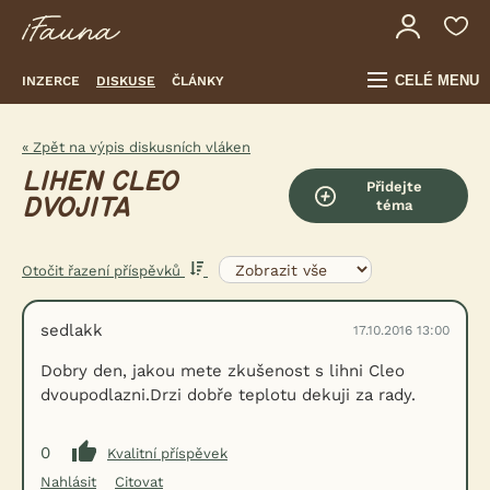
CELÉ MENU
INZERCE
DISKUSE
ČLÁNKY
« Zpět na výpis diskusních vláken
LIHEN CLEO
Přidejte
DVOJITA
téma
Otočit řazení příspěvků
sedlakk
17.10.2016 13:00
Dobry den, jakou mete zkušenost s lihni Cleo
dvoupodlazni.Drzi dobře teplotu dekuji za rady.
0
Kvalitní příspěvek
Nahlásit
Citovat