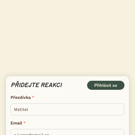
PŘIDEJTE REAKCI
Přihlásit se
Přezdívka
Email