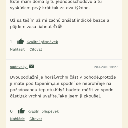
Ešte mám doma aj tu jednoposchodovu a tu
vyskúšam prvý krát tak za dva týždne.
Už sa teším až mi začnú znášať indické bezce a
pôjdem zasa liahnut 👍😁
1
Kvalitní příspěvek
Nahlásit
Citovat
sadovsky
28.1.2019 18:27
Dvoupodlažní je horší.Vrchní část v pohodě,protože
ji máte pod topením,ale spodní se neprohřeje na
požadovanou teplotu.Když budete měřit ve spodní
části,tak vrchní uvaříte.Také jsem ji zkoušel.
0
Kvalitní příspěvek
Nahlásit
Citovat