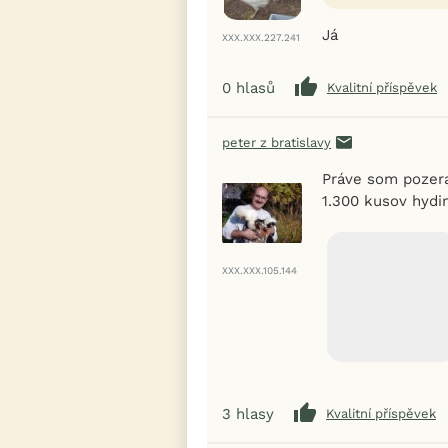
Já
XXX.XXX.227.241
0
hlasů
Kvalitní příspěvek
peter z bratislavy
Práve som pozera
1.300 kusov hydin
XXX.XXX.105.144
3
hlasy
Kvalitní příspěvek