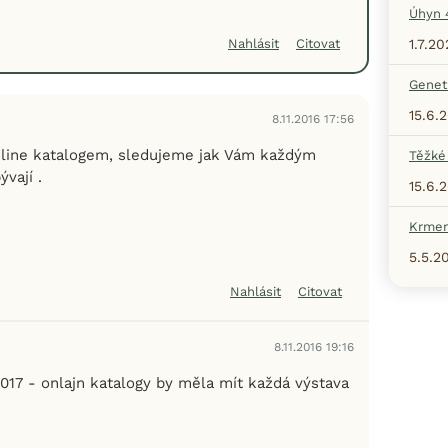
Úhyn 
1.7.20
Nahlásit
Citovat
Geneti
15.6.
8.11.2016 17:56
nline katalogem, sledujeme jak Vám každým
Těžké
vají .
15.6.
Krmen
5.5.2
Nahlásit
Citovat
8.11.2016 19:16
 2017 - onlajn katalogy by měla mít každá výstava