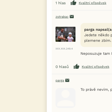
1
hlas
Kvalitní příspěvek
zstrakac
parga napsal(a
Jedete někdo pr
plemene zbím.
XXX.XXX.249.4
Neposuzuje tam 
0
hlasů
Kvalitní příspěvek
parga
To právě nevím, p