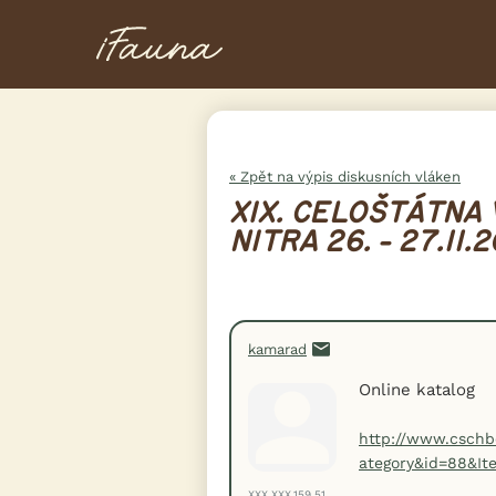
« Zpět na výpis diskusních vláken
XIX. CELOŠTÁTNA 
NITRA 26. - 27.11.2
kamarad
Online katalog
http://www.cschb
ategory&id=88&It
XXX.XXX.159.51