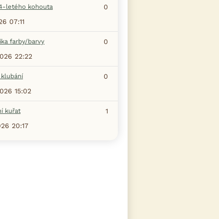
4-letého kohouta
0
26 07:11
ka farby/barvy
0
2026 22:22
 klubání
0
2026 15:02
í kuřat
1
026 20:17