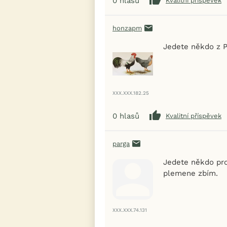
0
hlasů
Kvalitní příspěvek
honzapm
Jedete někdo z P
XXX.XXX.182.25
0
hlasů
Kvalitní příspěvek
parga
Jedete někdo pros
plemene zbím.
XXX.XXX.74.131