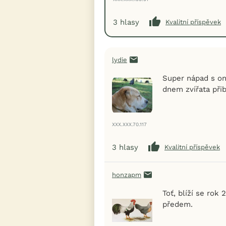
3
hlasy
Kvalitní příspěvek
lydie
Super nápad s o
dnem zvířata přibý
XXX.XXX.70.117
3
hlasy
Kvalitní příspěvek
honzapm
Toť, blíží se rok
předem.