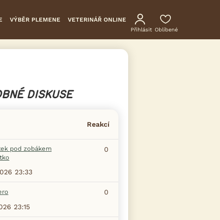
E
VÝBĚR PLEMENE
VETERINÁŘ ONLINE
Přihlásit
Oblíbené
BNÉ DISKUSE
Reakcí
tek pod zobákem
0
tko
2026 23:33
ero
0
2026 23:15