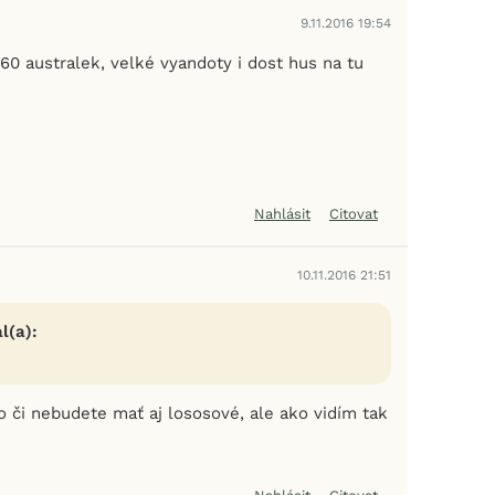
9.11.2016 19:54
60 australek, velké vyandoty i dost hus na tu
Nahlásit
Citovat
10.11.2016 21:51
l(a):
o či nebudete mať aj lososové, ale ako vidím tak