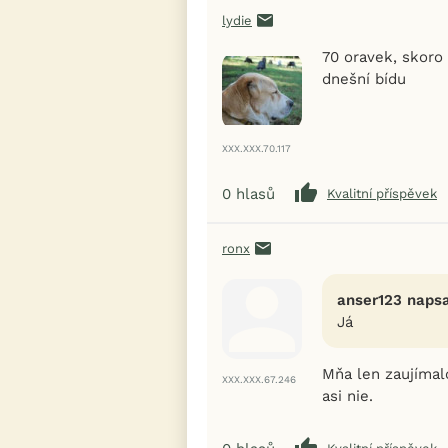
lydie
70 oravek, skoro 
dnešní bídu
XXX.XXX.70.117
0
hlasů
Kvalitní příspěvek
ronx
anser123 napsa
Já
Mňa len zaujímal
XXX.XXX.67.246
asi nie.