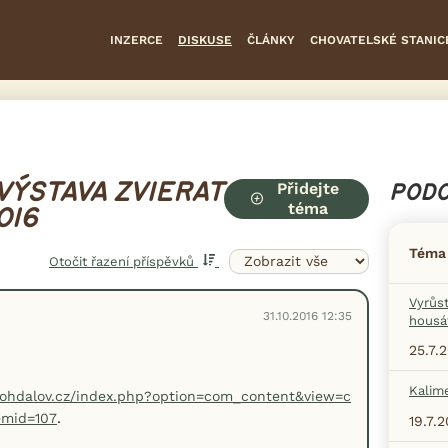
INZERCE
DISKUSE
ČLÁNKY
CHOVATELSKÉ STANIC
Přidejte
VÝSTAVA ZVIERAT
PODO
téma
016
Téma
Otočit řazení příspěvků
Vyrůs
31.10.2016 12:35
housá
25.7.
Kalim
ohdalov.cz/index.php?option=com_content&view=c
.
emid=107
19.7.