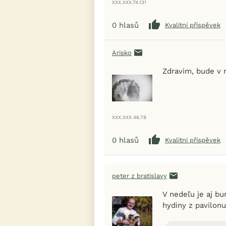
XXX.XXX.74.131
0
hlasů
Kvalitní příspěvek
Arisko
Zdravim, bude v 
XXX.XXX.46.78
0
hlasů
Kvalitní příspěvek
peter z bratislavy
V nedeľu je aj bu
hydiny z pavilonu