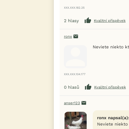
XXX.XXX.182.25
2
hlasy
Kvalitní příspěvek
ronx
Neviete niekto k
XXX.XXX.104.177
0
hlasů
Kvalitní příspěvek
anser123
ronx napsal(a)
Neviete niekto