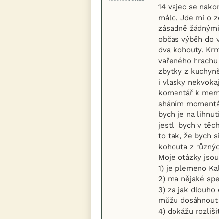
14 vajec se nakon
málo. Jde mi o z
zásadně žádnými 
občas výběh do v
dva kohouty. Krm
vařeného hrachu
zbytky z kuchyně
i vlasky nekvoka
komentář k memu
sháním momentál
bych je na lihnu
jestli bych v tě
to tak, že bych s
kohouta z různý
Moje otázky jsou
1) je plemeno K
2) ma nějaké spe
3) za jak dlouho
můžu dosáhnout 
4) dokážu rozliš