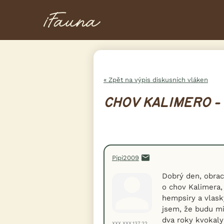
« Zpět na výpis diskusních vláken
CHOV KALIMERO - 
Pipi2009
Dobrý den, obrac
o chov Kalimera,
hempsiry a vlask
jsem, že budu mi
dva roky kvokaly
XXX.XXX.137.22