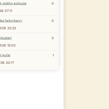
4-letého kohouta
0
26 07:11
ka farby/barvy
0
2026 22:22
 klubání
0
2026 15:02
í kuřat
1
026 20:17