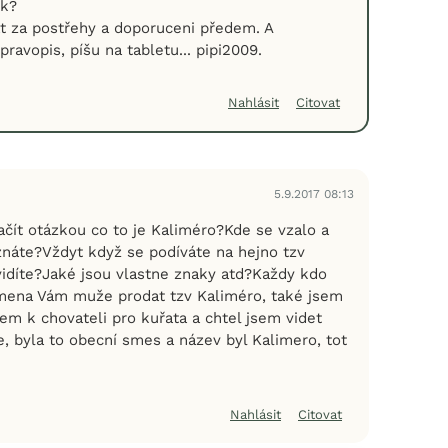
ek?
t za postřehy a doporuceni předem. A
avopis, píšu na tabletu... pipi2009.
Nahlásit
Citovat
5.9.2017 08:13
ačít otázkou co to je Kaliméro?Kde se vzalo a
znáte?Vždyt když se podíváte na hejno tzv
vidíte?Jaké jsou vlastne znaky atd?Každy kdo
mena Vám muže prodat tzv Kaliméro, také jsem
jsem k chovateli pro kuřata a chtel jsem videt
e, byla to obecní smes a název byl Kalimero, tot
Nahlásit
Citovat