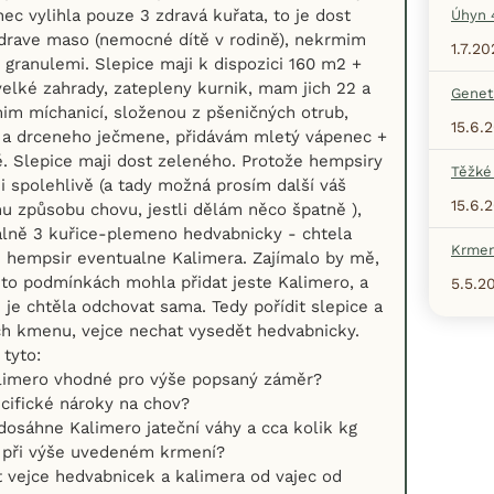
ec vylihla pouze 3 zdravá kuřata, to je dost
Úhyn 
drave maso (nemocné dítě v rodině), nekrmim
1.7.20
granulemi. Slepice maji k dispozici 160 m2 +
elké zahrady, zatepleny kurnik, mam jich 22 a
Geneti
im míchanicí, složenou z pšeničných otrub,
15.6.
 a drceneho ječmene, přidávám mletý vápenec +
. Slepice maji dost zeleného. Protože hempsiry
Těžké
ji spolehlivě (a tady možná prosím další váš
15.6.
 způsobu chovu, jestli dělám něco špatně ),
ně 3 kuřice-plemeno hedvabnicky - chtela
Krmen
ti hempsir eventualne Kalimera. Zajímalo by mě,
chto podmínkách mohla přidat jeste Kalimero, a
5.5.2
i je chtěla odchovat sama. Tedy pořídit slepice a
ch kmenu, vejce nechat vysedět hedvabnicky.
 tyto:
alimero vhodné pro výše popsaný záměr?
cifické nároky na chov?
 dosáhne Kalimero jateční váhy a cca kolik kg
při výše uvedeném krmení?
it vejce hedvabnicek a kalimera od vajec od