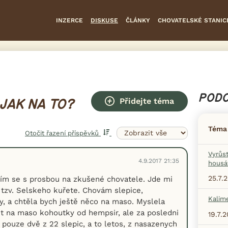
INZERCE
DISKUSE
ČLÁNKY
CHOVATELSKÉ STANIC
PODO
Přidejte téma
JAK NA TO?
Téma
Otočit řazení příspěvků
Vyrůs
4.9.2017 21:35
housá
25.7.
ím se s prosbou na zkušené chovatele. Jde mi
 tzv. Selskeho kuřete. Chovám slepice,
Kalim
y, a chtěla bych ještě něco na maso. Myslela
t na maso kohoutky od hempsir, ale za posledni
19.7.
 pouze dvě z 22 slepic, a to letos, z nasazenych