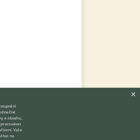
×
ístupnění
Hledáte zvířecího kamaráda?
jedinečné
Zdarma vám poradí
my a obsahu,
VETERINÁŘ ONLINE
zpracovávat
Přihlášení
ařízení. Vaše
KONZULTOVAT S VETERINÁŘEM
léhat na
Registrace