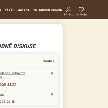
E
VÝBĚR PLEMENE
VETERINÁŘ ONLINE
Přihlásit
Oblíbené
BNÉ DISKUSE
Reakcí
tek pod zobákem
0
tko
2026 23:33
ero
0
2026 23:15