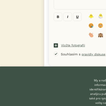
B
I
U
Vložte fotografii
Souhlasím s
pravidly diskuse
« Zpět na výpis diskusních vláken
My a naš
informac
identifikát
analýzu pub
také pro tyt
KONTAKT DO REDAKCE
volby s
WEBU