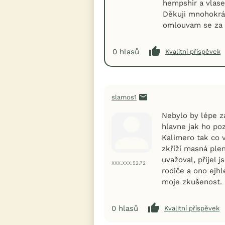
hempshir a vlas
Děkuji mnohokrá
omlouvam se za pr
0
hlasů
Kvalitní příspěvek
slamos1
Nebylo by lépe z
hlavne jak ho po
Kalimero tak co 
zkříží masná ple
uvažoval, přijel 
XXX.XXX.52.72
rodiče a ono ejhl
moje zkušenost.
0
hlasů
Kvalitní příspěvek