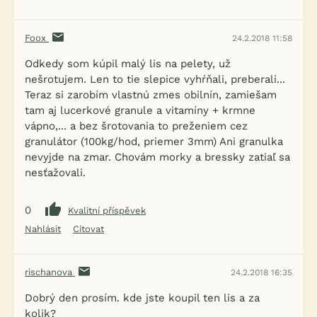
Foox
24.2.2018 11:58
Odkedy som kúpil malý lis na pelety, už
nešrotujem. Len to tie slepice vyhŕňali, preberali...
Teraz si zarobím vlastnú zmes obilnín, zamiešam
tam aj lucerkové granule a vitamíny + krmne
vápno,... a bez šrotovania to preženiem cez
granulátor (100kg/hod, priemer 3mm) Ani granulka
nevyjde na zmar. Chovám morky a bressky zatiaľ sa
nesťažovali.
0
Kvalitní příspěvek
Nahlásit
Citovat
rischanova
24.2.2018 16:35
Dobrý den prosím. kde jste koupil ten lis a za
kolik?