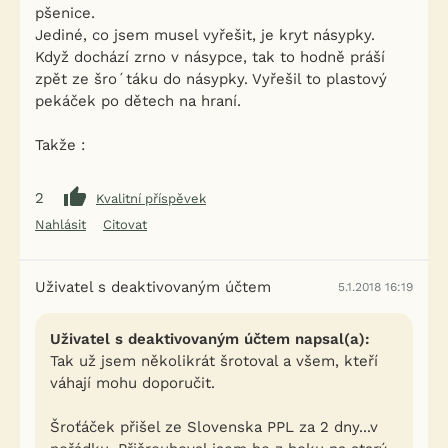
pšenice.
Jediné, co jsem musel vyřešit, je kryt násypky.
Když dochází zrno v násypce, tak to hodně práší
zpět ze šro´táku do násypky. Vyřešil to plastový
pekáček po dětech na hraní.
Takže :
2
Kvalitní příspěvek
Nahlásit
Citovat
Uživatel s deaktivovaným účtem
5.1.2018 16:19
Uživatel s deaktivovaným účtem napsal(a):
Tak už jsem několikrát šrotoval a všem, kteří
váhají mohu doporučit.
Šroťáček přišel ze Slovenska PPL za 2 dny...v