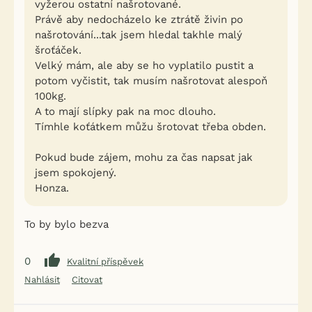
vyžerou ostatní našrotované.
Právě aby nedocházelo ke ztrátě živin po
našrotování...tak jsem hledal takhle malý
šroťáček.
Velký mám, ale aby se ho vyplatilo pustit a
potom vyčistit, tak musím našrotovat alespoň
100kg.
A to mají slípky pak na moc dlouho.
Tímhle koťátkem můžu šrotovat třeba obden.
Pokud bude zájem, mohu za čas napsat jak
jsem spokojený.
Honza.
To by bylo bezva
0
Kvalitní příspěvek
Nahlásit
Citovat