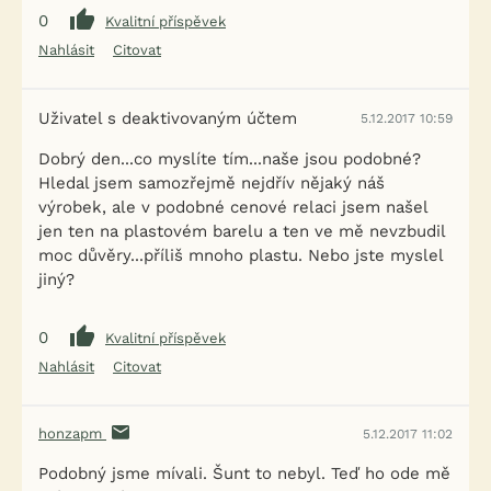
0
Kvalitní příspěvek
Nahlásit
Citovat
Uživatel s deaktivovaným účtem
5.12.2017 10:59
Dobrý den...co myslíte tím...naše jsou podobné?
Hledal jsem samozřejmě nejdřív nějaký náš
výrobek, ale v podobné cenové relaci jsem našel
jen ten na plastovém barelu a ten ve mě nevzbudil
moc důvěry...příliš mnoho plastu. Nebo jste myslel
jiný?
0
Kvalitní příspěvek
Nahlásit
Citovat
honzapm
5.12.2017 11:02
Podobný jsme mívali. Šunt to nebyl. Teď ho ode mě