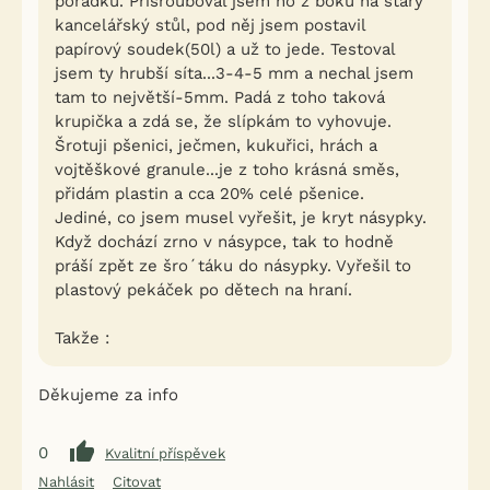
pořádku. Přišrouboval jsem ho z boku na starý
kancelářský stůl, pod něj jsem postavil
papírový soudek(50l) a už to jede. Testoval
jsem ty hrubší síta...3-4-5 mm a nechal jsem
tam to největší-5mm. Padá z toho taková
krupička a zdá se, že slípkám to vyhovuje.
Šrotuji pšenici, ječmen, kukuřici, hrách a
vojtěškové granule...je z toho krásná směs,
přidám plastin a cca 20% celé pšenice.
Jediné, co jsem musel vyřešit, je kryt násypky.
Když dochází zrno v násypce, tak to hodně
práší zpět ze šro´táku do násypky. Vyřešil to
plastový pekáček po dětech na hraní.
Takže :
Děkujeme za info
0
Kvalitní příspěvek
Nahlásit
Citovat