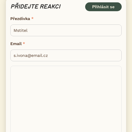
PŘIDEJTE REAKCI
Přihlásit se
Přezdívka
Email