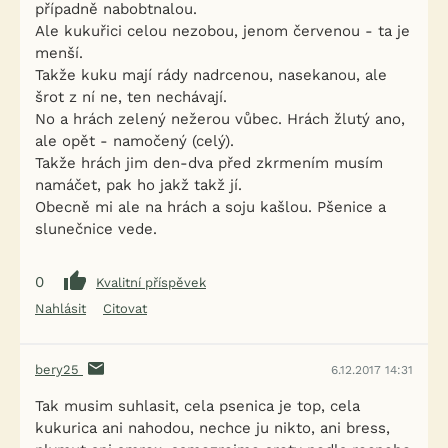
případně nabobtnalou.
Ale kukuřici celou nezobou, jenom červenou - ta je
menší.
Takže kuku mají rády nadrcenou, nasekanou, ale
šrot z ní ne, ten nechávají.
No a hrách zelený nežerou vůbec. Hrách žlutý ano,
ale opět - namočený (celý).
Takže hrách jim den-dva před zkrmením musím
namáčet, pak ho jakž takž jí.
Obecně mi ale na hrách a soju kašlou. Pšenice a
slunečnice vede.
0
Kvalitní příspěvek
Nahlásit
Citovat
bery25
6.12.2017 14:31
Tak musim suhlasit, cela psenica je top, cela
kukurica ani nahodou, nechce ju nikto, ani bress,