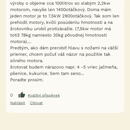
výroby o objeme cca 100litrov so slabým 2,2kw
motorom, navyše len 1400otáčkový. Doma mám
jeden motor je to 7,5kW 2900otáčkový. Tak som len
prehodil motory, kvôli posúdeniu hmotnosti a na
šrotovníku urobil protizávažie. (7,5kw motor má
totiž 78kg namiesto 30kg pôvodnej hmotnosti
motora)....
Predtým, ako dám prerobiť hlavu s nožami na väčší
priemer, chcem počuť váš názor na použitie tak
silného motora.
šrotovat budem nárazovo napr. 4 -5 vriec jačmeňa,
pšenice, kukurice. Sem tam seno...
Poradte prosím.
0
Kvalitní příspěvek
Nahlásit
Citovat