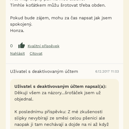
Tímhle koťátkem můžu šrotovat třeba obden.
Pokud bude zájem, mohu za čas napsat jak jsem
spokojený.
Honza.
0
Kvalitní příspěvek
Nahlásit
Citovat
Uživatel s deaktivovaným účtem
6.12.2017 11:03
Uživatel s deaktivovaným účtem napsal(a):
Děkuji všem za názory...šroťáček jsem už
objednal.
K poslednímu příspěvku: Z mé zkušenosti
slípky nevybírají ze směsi celou pšenici ale
naopak ji tam nechávají a dojde na ni až když