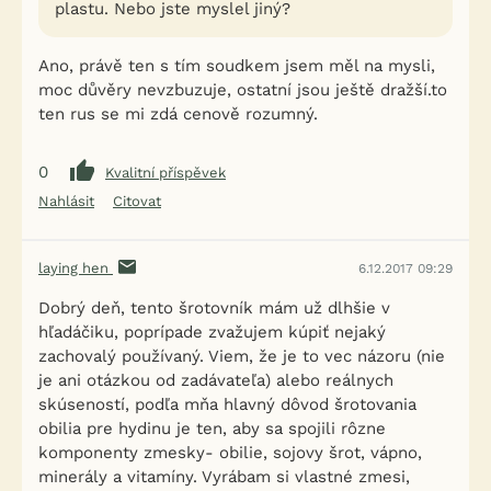
plastu. Nebo jste myslel jiný?
Ano, právě ten s tím soudkem jsem měl na mysli,
moc důvěry nevzbuzuje, ostatní jsou ještě dražší.to
ten rus se mi zdá cenově rozumný.
0
Kvalitní příspěvek
Nahlásit
Citovat
laying hen
6.12.2017 09:29
Dobrý deň, tento šrotovník mám už dlhšie v
hľadáčiku, poprípade zvažujem kúpiť nejaký
zachovalý používaný. Viem, že je to vec názoru (nie
je ani otázkou od zadávateľa) alebo reálnych
skúseností, podľa mňa hlavný dôvod šrotovania
obilia pre hydinu je ten, aby sa spojili rôzne
komponenty zmesky- obilie, sojovy šrot, vápno,
minerály a vitamíny. Vyrábam si vlastné zmesi,