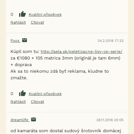
0
Kvalitní příspěvek
Nahlásit
Citovat
Foox
24.2.2018 17:33
Kúpil som tu:
http://aela.sk/peletizacne-lisy-op-serie/
za €1080 + 105 matrica 3mm (originál je tam 6mm)
+ doprava
Ak sa to niekomu zdá byť reklama, kludne to
zmažte.
0
Kvalitní příspěvek
Nahlásit
Citovat
dreamlife
28.11.2018 20:05
od kamaráta som dostal sudový šrotovník domácej