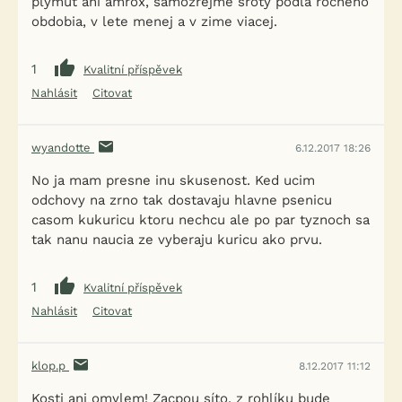
plymut ani amrox, samozrejme sroty podla rocneho
obdobia, v lete menej a v zime viacej.
1
Kvalitní příspěvek
Nahlásit
Citovat
wyandotte
6.12.2017 18:26
No ja mam presne inu skusenost. Ked ucim
odchovy na zrno tak dostavaju hlavne psenicu
casom kukuricu ktoru nechcu ale po par tyznoch sa
tak nanu naucia ze vyberaju kuricu ako prvu.
1
Kvalitní příspěvek
Nahlásit
Citovat
klop.p
8.12.2017 11:12
Kosti ani omylem! Zacpou síto, z rohlíku bude