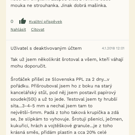
mouka ne strouhanka. Jinak dobrá mašinka.
0
Kvalitní příspěvek
Nahlásit
Citovat
Uživatel s deaktivovaným účtem
4.1.2018 12:01
Tak už jsem několikrát šrotoval a všem, kteří váhají
mohu doporučit.
Šroťáček přišel ze Slovenska PPL za 2 dny...v
pořádku. Přišrouboval jsem ho z boku na starý
kancelářský stůl, pod něj jsem postavil papírový
soudek(50l) a už to jede. Testoval jsem ty hrubší
síta...3-4-5 mm a nechal jsem tam to
největší-5mm. Padá z toho taková krupička a zdá
se, že slípkám to vyhovuje. Šrotuji pšenici, ječmen,
kukuřici, hrách a vojtěškové granule...je z toho
krásná směs, přidám plastin a cca 20% celé