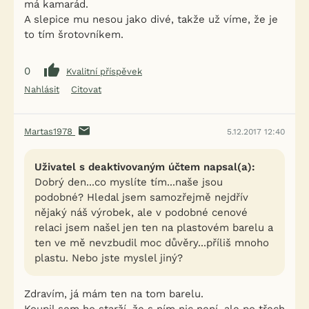
má kamarád.
A slepice mu nesou jako divé, takže už víme, že je
to tím šrotovníkem.
0
Kvalitní příspěvek
Nahlásit
Citovat
Martas1978
5.12.2017 12:40
Uživatel s deaktivovaným účtem napsal(a):
Dobrý den...co myslíte tím...naše jsou
podobné? Hledal jsem samozřejmě nejdřív
nějaký náš výrobek, ale v podobné cenové
relaci jsem našel jen ten na plastovém barelu a
ten ve mě nevzbudil moc důvěry...příliš mnoho
plastu. Nebo jste myslel jiný?
Zdravím, já mám ten na tom barelu.