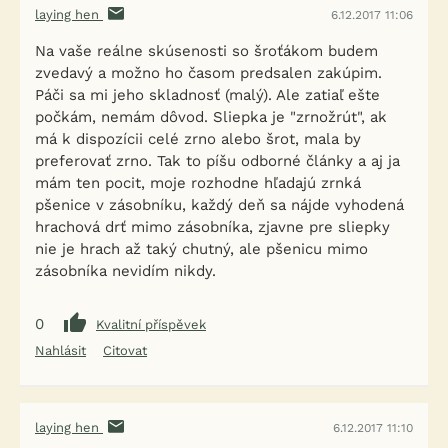
laying hen
6.12.2017 11:06
Na vaše reálne skúsenosti so šroťákom budem
zvedavý a možno ho časom predsalen zakúpim.
Páči sa mi jeho skladnosť (malý). Ale zatiaľ ešte
počkám, nemám dôvod. Sliepka je "zrnožrút", ak
má k dispozícii celé zrno alebo šrot, mala by
preferovať zrno. Tak to píšu odborné články a aj ja
mám ten pocit, moje rozhodne hľadajú zrnká
pšenice v zásobníku, každý deň sa nájde vyhodená
hrachová drť mimo zásobníka, zjavne pre sliepky
nie je hrach až taký chutný, ale pšenicu mimo
zásobníka nevidím nikdy.
0
Kvalitní příspěvek
Nahlásit
Citovat
laying hen
6.12.2017 11:10