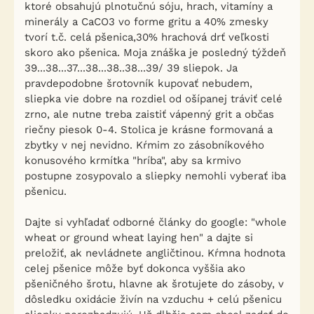
ktoré obsahujú plnotučnú sóju, hrach, vitamíny a
minerály a CaCO3 vo forme gritu a 40% zmesky
tvorí t.č. celá pšenica,30% hrachová drť veľkosti
skoro ako pšenica. Moja znáška je posledný týždeň
39...38...37...38...38..38...39/ 39 sliepok. Ja
pravdepodobne šrotovník kupovať nebudem,
sliepka vie dobre na rozdiel od ošípanej tráviť celé
zrno, ale nutne treba zaistiť vápenný grit a občas
riečny piesok 0-4. Stolica je krásne formovaná a
zbytky v nej nevidno. Kŕmim zo zásobníkového
konusového krmítka "hríba", aby sa krmivo
postupne zosypovalo a sliepky nemohli vyberať iba
pšenicu.
Dajte si vyhľadať odborné články do google: "whole
wheat or ground wheat laying hen" a dajte si
preložiť, ak nevládnete angličtinou. Kŕmna hodnota
celej pšenice môže byť dokonca vyššia ako
pšeničného šrotu, hlavne ak šrotujete do zásoby, v
dôsledku oxidácie živín na vzduchu + celú pšenicu