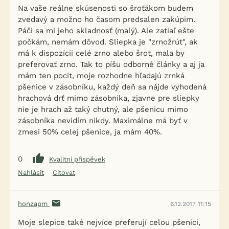
Na vaše reálne skúsenosti so šroťákom budem
zvedavý a možno ho časom predsalen zakúpim.
Páči sa mi jeho skladnosť (malý). Ale zatiaľ ešte
počkám, nemám dôvod. Sliepka je "zrnožrút", ak
má k dispozícii celé zrno alebo šrot, mala by
preferovať zrno. Tak to píšu odborné články a aj ja
mám ten pocit, moje rozhodne hľadajú zrnká
pšenice v zásobníku, každý deň sa nájde vyhodená
hrachová drť mimo zásobníka, zjavne pre sliepky
nie je hrach až taký chutný, ale pšenicu mimo
zásobníka nevidím nikdy. Maximálne má byť v
zmesi 50% celej pšenice, ja mám 40%.
0
Kvalitní příspěvek
Nahlásit
Citovat
honzapm
6.12.2017 11:15
Moje slepice také nejvíce preferují celou pšenici,