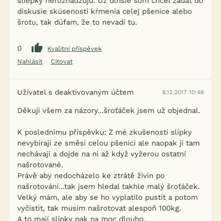
sliepky nerozhadzujú. Už dlhšie som chcel zadať do
diskusie skúsenosti kŕmenia celej pšenice alebo
šrotu, tak dúfam, že to nevadí tu.
0
Kvalitní příspěvek
Nahlásit
Citovat
Uživatel s deaktivovaným účtem
6.12.2017 10:48
Děkuji všem za názory...šroťáček jsem už objednal.
K poslednímu příspěvku: Z mé zkušenosti slípky
nevybírají ze směsi celou pšenici ale naopak ji tam
nechávají a dojde na ni až když vyžerou ostatní
našrotované.
Právě aby nedocházelo ke ztrátě živin po
našrotování...tak jsem hledal takhle malý šroťáček.
Velký mám, ale aby se ho vyplatilo pustit a potom
vyčistit, tak musím našrotovat alespoň 100kg.
A to mají slípky pak na moc dlouho.