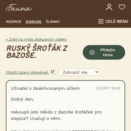
CELÉ MENU
INZERCE
DISKUSE
ČLÁNKY
« Zpět na výpis diskusních vláken
RUSKÝ ŠROŤÁK Z
Přidejte
BAZOŠE.
téma
Otočit řazení příspěvků
Uživatel s deaktivovaným účtem
5.12.2017 10:42
Dobrý den,
nekoupil jste někdo z Bazoše šroťáček pro
slepice? Uvažuji o něm.