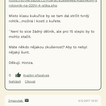
https://stroje.bazos.cz/inzerat/82888968/Kladivkovy-s
rotovnik-na-220V-4-sitka.php
Místo klasu kukuřice by se tam dal strčit tvrdý
rohlík...možná i kosti z kuřete.
¨Není to sice žádný dělník, ale pro 15 slepic by to
mohlo stačit.
Máte někdo nějakou zkušenost? Aby to nebyl
nějaký šunt.
Děkuji. Honza.
0
Kvalitní příspěvek
Nahlásit
Citovat
2mazutak
5.12.2017 10:51