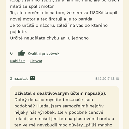
Koupil sem ho starží, že s ním nic není, ale po třech
mletí se spálil motor
To, ale nemění nic na tom, že sem za 1180Kč koupil
novej motor a ted šrotuji a je to paráda
Je to určitě o názoru, záleží na vás do kterého
pujdete.
Určitě neuděláte chybu ani u jednoho
0
Kvalitní příspěvek
Nahlásit
Citovat
2mazutak
5.12.2017 13:10
Uživatel s deaktivovaným účtem napsal(a):
Dobrý den...co myslíte tím...naše jsou
podobné? Hledal jsem samozřejmě nejdřív
nějaký náš výrobek, ale v podobné cenové
relaci jsem našel jen ten na plastovém barelu a
ten ve mě nevzbudil moc důvěry...příliš mnoho