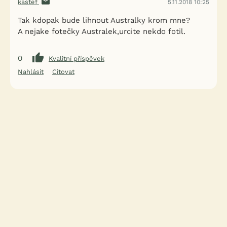
kastef
5.11.2018 10:25
Tak kdopak bude lihnout Australky krom mne?
A nejake fotečky Australek,urcite nekdo fotil.
0
Kvalitní příspěvek
Nahlásit
Citovat