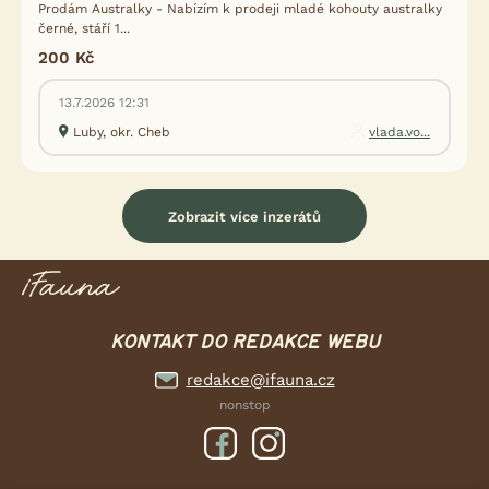
Prodám Australky - Nabízím k prodeji mladé kohouty australky
černé, stáří 1...
200 Kč
13.7.2026 12:31
Luby, okr. Cheb
vlada.vo...
Zobrazit více inzerátů
KONTAKT DO REDAKCE WEBU
redakce@ifauna.cz
nonstop