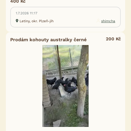
400 Kč
1.7.2026 11:17
Letiny, okr. Plzeň-jih
shimcha
200 Kč
Prodám kohouty australky černé