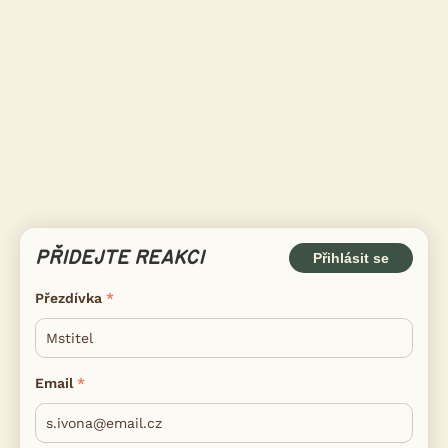
PŘIDEJTE REAKCI
Přihlásit se
Přezdívka
Email