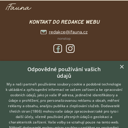
KONTAKT DO REDAKCE WEBU
redakce@ifauna.cz
nonstop
×
DOMOVSKÁ STRÁNKA
Odpovědné používání vašich
údajů
INZERCE
DISKUSE
My a naši partneři používáme soubory cookie a podobné technologie
k ukládání a zpřístupnění informací ve vašem zařízení a ke zpracování
ČLÁNKY
osobních údajů, jako je vaše IP adresa, jedinečné identifikátory a
údaje o prohlížení, pro personalizovanou reklamu a obsah, měření
O nás
reklamy a obsahu, analýzu publika a zlepšování služeb.
Dodavatelé
třetích stran (1866)
mohou vaše údaje zpracovávat také pro tyto i
Kontakt
Hledáte zvířecího kamaráda?
další účely, včetně používání přesných údajů o geolokaci a
Zdarma vám poradí
Možnosti zvýraznění inzerátů
charakteristik zařízení. Vaše volby se vztahují pouze na tento web.
VETERINÁŘ ONLINE
Podmínky užití
Někteří dodavatelé mohou místo souhlasu spoléhat na oprávněný