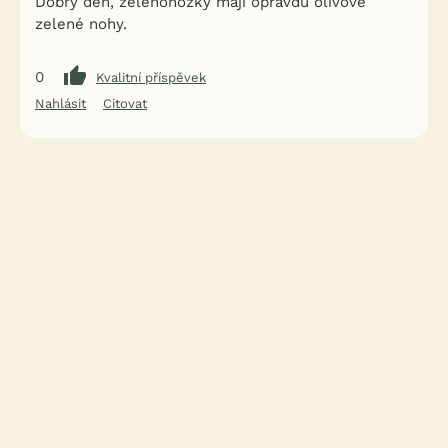
Dobrý den, zelenonožky mají opravdu olivově
zelené nohy.
0
Kvalitní příspěvek
Nahlásit
Citovat