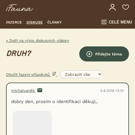
CELÉ MENU
INZERCE
DISKUSE
ČLÁNKY
« Zpět na výpis diskusních vláken
DRUH?
Přidejte téma
Otočit řazení příspěvků
michalvaněk
5.8.2018 13:51
dobry den, prosím o identifikaci děkuji,.