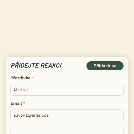
PŘIDEJTE REAKCI
Přihlásit se
Přezdívka
Email