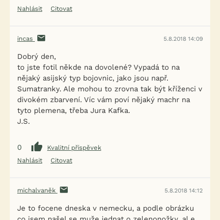
Nahlásit
Citovat
incas
5.8.2018 14:09
Dobrý den,
to jste fotil někde na dovolené? Vypadá to na
nějaký asijský typ bojovnic, jako jsou např.
Sumatranky. Ale mohou to zrovna tak být kříženci v
divokém zbarvení. Víc vám poví nějaký machr na
tyto plemena, třeba Jura Kafka.
J.S.
0
Kvalitní příspěvek
Nahlásit
Citovat
michalvaněk
5.8.2018 14:12
Je to focene dneska v nemecku, a podle obrázku
co jsem našel se muže jednat o zelenonožky, al e