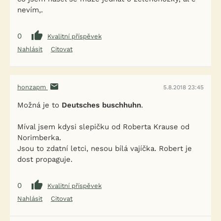
nevím,.
0
Kvalitní příspěvek
Nahlásit
Citovat
honzapm
5.8.2018 23:45
Možná je to
Deutsches buschhuhn
.
Míval jsem kdysi slepičku od Roberta Krause od
Norimberka.
Jsou to zdatní letci, nesou bílá vajíčka. Robert je
dost propaguje.
0
Kvalitní příspěvek
Nahlásit
Citovat