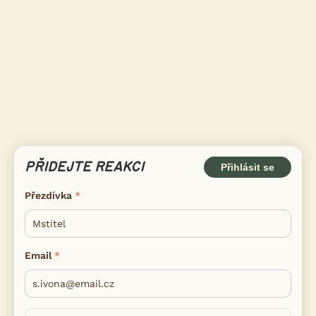
PŘIDEJTE REAKCI
Přihlásit se
Přezdívka
Email