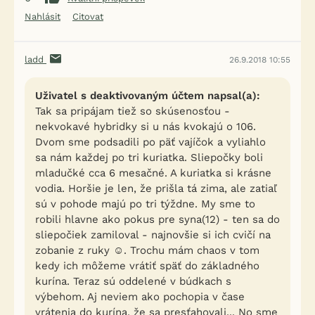
Nahlásit
Citovat
ladd
26.9.2018 10:55
Uživatel s deaktivovaným účtem napsal(a):
Tak sa pripájam tiež so skúsenosťou -
nekvokavé hybridky si u nás kvokajú o 106.
Dvom sme podsadili po päť vajíčok a vyliahlo
sa nám každej po tri kuriatka. Sliepočky boli
mladučké cca 6 mesačné. A kuriatka si krásne
vodia. Horšie je len, že prišla tá zima, ale zatiaľ
sú v pohode majú po tri týždne. My sme to
robili hlavne ako pokus pre syna(12) - ten sa do
sliepočiek zamiloval - najnovšie si ich cvičí na
zobanie z ruky ☺. Trochu mám chaos v tom
kedy ich môžeme vrátiť späť do základného
kurína. Teraz sú oddelené v búdkach s
výbehom. Aj neviem ako pochopia v čase
vrátenia do kurína, že sa presťahovali... No sme