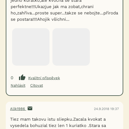
jedno kuřatko,ale kvočna se stara
perfektne!!!Ukazjue jak ma zobat,chrani
ho,zahříva...proste super...takze se nebojte...příroda
se postara!!!!Ahojik všichni...
0
Kvalitní příspěvek
Nahlásit
Citovat
Alik1986
24.9.2018 19:37
Tiez mam takovu istu sliepku.Zacala kvokat a
vysedela bohuzial tiez len 1 kuriatko .Stara sa