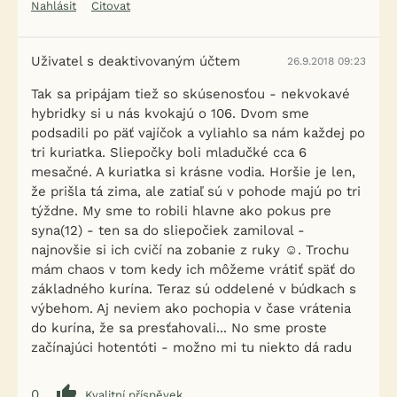
Nahlásit
Citovat
Uživatel s deaktivovaným účtem
26.9.2018 09:23
Tak sa pripájam tiež so skúsenosťou - nekvokavé
hybridky si u nás kvokajú o 106. Dvom sme
podsadili po päť vajíčok a vyliahlo sa nám každej po
tri kuriatka. Sliepočky boli mladučké cca 6
mesačné. A kuriatka si krásne vodia. Horšie je len,
že prišla tá zima, ale zatiaľ sú v pohode majú po tri
týždne. My sme to robili hlavne ako pokus pre
syna(12) - ten sa do sliepočiek zamiloval -
najnovšie si ich cvičí na zobanie z ruky ☺. Trochu
mám chaos v tom kedy ich môžeme vrátiť späť do
základného kurína. Teraz sú oddelené v búdkach s
výbehom. Aj neviem ako pochopia v čase vrátenia
do kurína, že sa presťahovali... No sme proste
začínajúci hotentóti - možno mi tu niekto dá radu
0
Kvalitní příspěvek