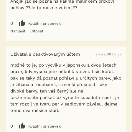
Ahojik jak se pozna na kakhle malinkem prckovi
pohlavi??Je to mozne vubec,??
0
Kvalitní příspěvek
Nahlásit
Citovat
Uživatel s deaktivovaným účtem
26.9.2018 08:37
možné to je, po výcviku v japonsku a dvou letech
praxe, kdy vysexujete několik stovek tisíc kuřat.
pak se taky dá poznat pohlaví u určitých barev, jako
je žíhaná a rodobarvá, s menší přesností taky
divoké barvy. ten váš černý ale ne.
takže musíte počkat. až vyroste subadultní peří, je
tam rozdíl ve tvaru per v sedlovém závěsu. dejme
tomu dva měsíce stáří.
0
Kvalitní příspěvek