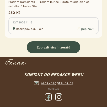
Prodám Dominanta - Prodám kuřice kuřata mladé slepice
nabídka 5 barev Stá...
250 Kč
12.7.2026 11:16
Roškopov, okr. Jičín
pepíno22
Zobrazit více inzerátů
KONTAKT DO REDAKCE WEBU
redakce@ifauna.cz
nonstop