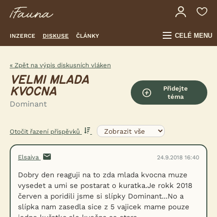
CELÉ MENU
INZERCE
DISKUSE
ČLÁNKY
« Zpět na výpis diskusních vláken
VELMI MLADA
Přidejte
KVOCNA
téma
Dominant
Otočit řazení příspěvků
Elsaiva
24.9.2018 16:40
Dobry den reaguji na to zda mlada kvocna muze
vysedet a umi se postarat o kuratka.Je rokk 2018
červen a poridili jsme si slípky Dominant...No a
slípka nam zasedla sice z 5 vajicek mame pouze