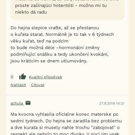
proste začínajúci hotentóti - možno mi tu
niekto dá radu
Do hejna slepice vraťte, až se přestanou
o kuřata starat. Normálně je to tak v 6 týdnech
věku kuřat, teď na podzim
to bude možná déle –hormonální změny
podmiňující snášku a tedy ukončení kvokání,
jsou krátícím se dnem utlumovány.
0
Kvalitní příspěvek
Nahlásit
Citovat
achula
27.9.2018 14:21
Ma kvocna vyhlasila oficialne konec materske po
sedmi tydnech. Do hejna se zaradila bez problemu
a dve kurata si musely nahle trochu "zabojovat" o
respekt ale nebylo to moc divoky. V noci jim vsak