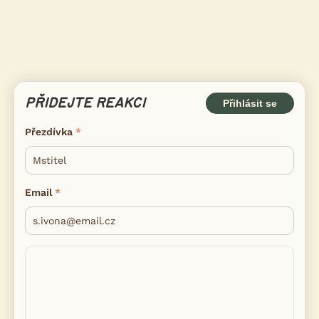
PŘIDEJTE REAKCI
Přihlásit se
Přezdívka
Email