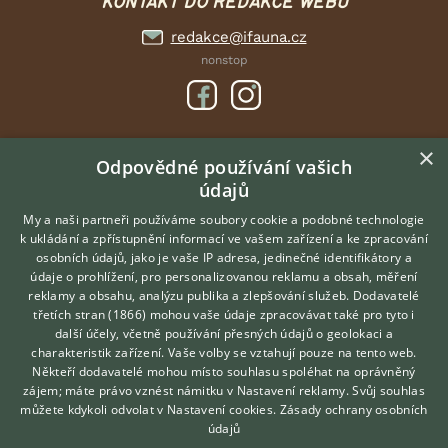
KONTAKT DO REDAKCE WEBU
redakce@ifauna.cz
nonstop
×
DOMOVSKÁ STRÁNKA
Odpovědné používání vašich
údajů
INZERCE
DISKUSE
My a naši partneři používáme soubory cookie a podobné technologie
k ukládání a zpřístupnění informací ve vašem zařízení a ke zpracování
ČLÁNKY
osobních údajů, jako je vaše IP adresa, jedinečné identifikátory a
údaje o prohlížení, pro personalizovanou reklamu a obsah, měření
O nás
reklamy a obsahu, analýzu publika a zlepšování služeb.
Dodavatelé
třetích stran (1866)
mohou vaše údaje zpracovávat také pro tyto i
Kontakt
Hledáte zvířecího kamaráda?
další účely, včetně používání přesných údajů o geolokaci a
Zdarma vám poradí
Možnosti zvýraznění inzerátů
charakteristik zařízení. Vaše volby se vztahují pouze na tento web.
VETERINÁŘ ONLINE
Podmínky užití
Někteří dodavatelé mohou místo souhlasu spoléhat na oprávněný
KONZULTOVAT S
zájem; máte právo vznést námitku v
Nastavení reklamy
. Svůj souhlas
Zpracování osobních údajů
VETERINÁŘEM
můžete kdykoli odvolat v
Nastavení cookies
.
Zásady ochrany osobních
údajů