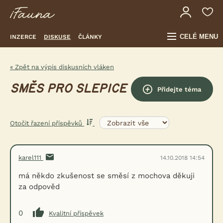
CELÉ MENU
INZERCE
DISKUSE
ČLÁNKY
« Zpět na výpis diskusních vláken
SMĚS PRO SLEPICE
Přidejte téma
Otočit řazení příspěvků
karel111
14.10.2018 14:54
má někdo zkušenost se směsí z mochova děkuji
za odpověd
0
Kvalitní příspěvek