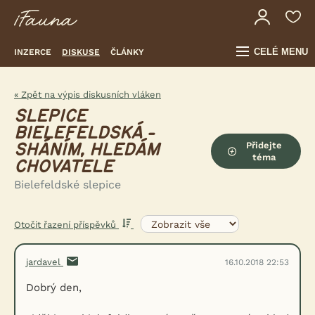
CELÉ MENU
INZERCE
DISKUSE
ČLÁNKY
« Zpět na výpis diskusních vláken
SLEPICE
BIELEFELDSKÁ -
Přidejte
SHÁNÍM, HLEDÁM
téma
CHOVATELE
Bielefeldské slepice
Otočit řazení příspěvků
jardavel
16.10.2018 22:53
Dobrý den,