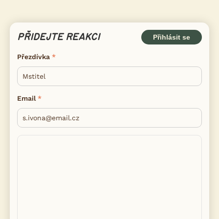
PŘIDEJTE REAKCI
Přihlásit se
Přezdívka
Email