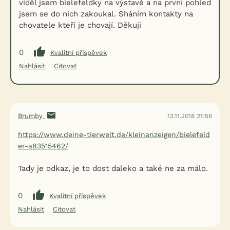
viděl jsem bielefeldky na výstavě a na první pohled
jsem se do nich zakoukal. Sháním kontakty na
chovatele kteří je chovají. Děkuji
0
Kvalitní příspěvek
Nahlásit
Citovat
Brumby
13.11.2018 21:56
https://www.deine-tierwelt.de/kleinanzeigen/bielefeld
er-a83515462/
Tady je odkaz, je to dost daleko a také ne za málo.
0
Kvalitní příspěvek
Nahlásit
Citovat