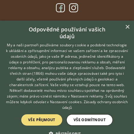
×
DOMOVSKÁ STRÁNKA
Odpovědné používání vašich
údajů
INZERCE
DISKUSE
My a naši partneři používáme soubory cookie a podobné technologie
k ukládání a zpřístupnění informací ve vašem zařízení a ke zpracování
ČLÁNKY
osobních údajů, jako je vaše IP adresa, jedinečné identifikátory a
údaje o prohlížení, pro personalizovanou reklamu a obsah, měření
O nás
reklamy a obsahu, analýzu publika a zlepšování služeb.
Dodavatelé
třetích stran (1866)
mohou vaše údaje zpracovávat také pro tyto i
Kontakt
Hledáte zvířecího kamaráda?
další účely, včetně používání přesných údajů o geolokaci a
Zdarma vám poradí
Možnosti zvýraznění inzerátů
charakteristik zařízení. Vaše volby se vztahují pouze na tento web.
VETERINÁŘ ONLINE
Podmínky užití
Někteří dodavatelé mohou místo souhlasu spoléhat na oprávněný
KONZULTOVAT S
zájem; máte právo vznést námitku v
Nastavení reklamy
. Svůj souhlas
Zpracování osobních údajů
VETERINÁŘEM
můžete kdykoli odvolat v
Nastavení cookies
.
Zásady ochrany osobních
údajů
Přihlášení
VŠE PŘIJMOUT
VŠE ODMÍTNOUT
Registrace
PŘIZPŮSOBIT