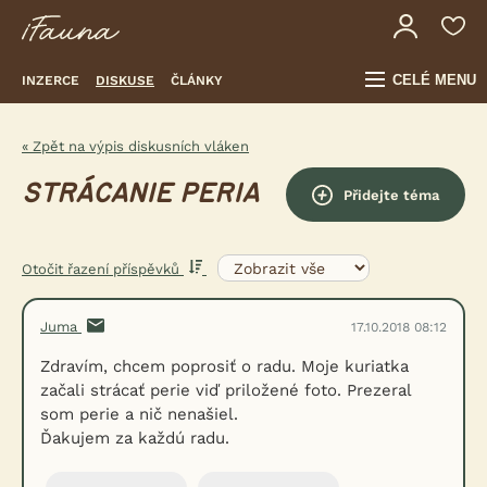
CELÉ MENU
INZERCE
DISKUSE
ČLÁNKY
« Zpět na výpis diskusních vláken
STRÁCANIE PERIA
Přidejte téma
Otočit řazení příspěvků
Juma
17.10.2018 08:12
Zdravím, chcem poprosiť o radu. Moje kuriatka
začali strácať perie viď priložené foto. Prezeral
som perie a nič nenašiel.
Ďakujem za každú radu.