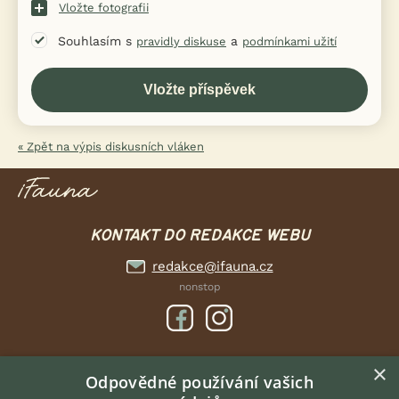
Vložte fotografii
Souhlasím s
a
pravidly diskuse
podmínkami užití
« Zpět na výpis diskusních vláken
KONTAKT DO REDAKCE WEBU
redakce@ifauna.cz
nonstop
×
DOMOVSKÁ STRÁNKA
Odpovědné používání vašich
INZERCE