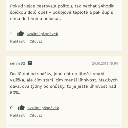
Pokud vejce cestovala poštou, tak nechat 24hodin
špičkou dolů opět v pokojové teplotě a pak šup s
nima do líhně a nečekat.
1
Kvalitní příspěvek
Nahlásit
Citovat
servis62
24.10.2018 15:54
Do 10 dní od snášky, jdou dát do líhně i starší
vajíčka, ale čím starší tím menší líhnivost. Max.bych
dával dva týdny od snůšky, to je ještě líhnivost nad
50%.
0
Kvalitní příspěvek
Nahlásit
Citovat