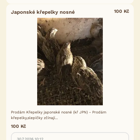
100 Kč
Japonské křepelky nosné
Prodám Křepelky japonské nosné (kř JPN) - Prodám
křepelky,slepičky zčínají...
100 Kč
30.7.2026 10:12