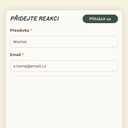
PŘIDEJTE REAKCI
Přihlásit se
Přezdívka
Email