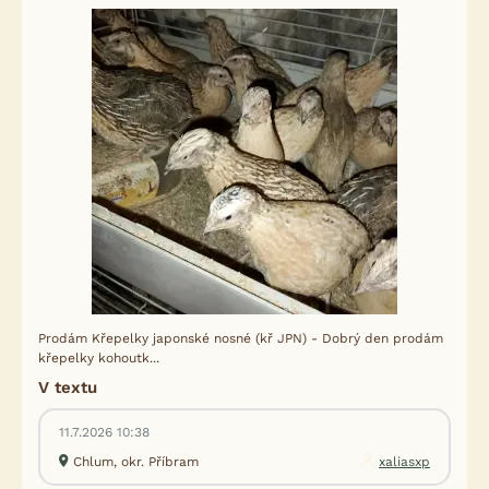
Prodám Křepelky japonské nosné (kř JPN) - Dobrý den prodám
křepelky kohoutk...
V textu
11.7.2026 10:38
Chlum, okr. Příbram
xaliasxp