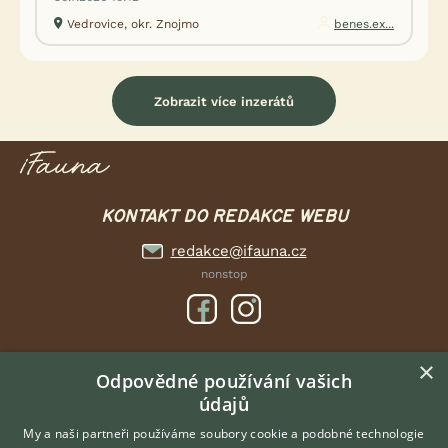
Vedrovice, okr. Znojmo
benes.ex...
Zobrazit více inzerátů
KONTAKT DO REDAKCE WEBU
redakce@ifauna.cz
nonstop
×
DOMOVSKÁ STRÁNKA
Odpovědné používání vašich
údajů
INZERCE
DISKUSE
My a naši partneři používáme soubory cookie a podobné technologie