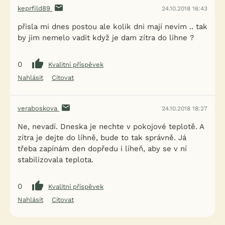
keprfild89
24.10.2018 16:43
přisla mi dnes postou ale kolik dni mají nevim .. tak
by jim nemelo vadit když je dam zítra do lihne ?
0
Kvalitní příspěvek
Nahlásit
Citovat
veraboskova
24.10.2018 18:27
Ne, nevadí. Dneska je nechte v pokojové teplotě. A
zítra je dejte do líhně, bude to tak správně. Já
třeba zapínám den dopředu i líheň, aby se v ní
stabilizovala teplota.
0
Kvalitní příspěvek
Nahlásit
Citovat