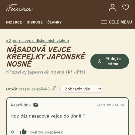
CELÉ MENU
INZERCE
DISKUSE
ČLÁNKY
« Zpět na výpis diskusních vláken
NÁSADOVÁ VEJCE
KŘEPELKY JAPONSKÉ
Přidejte
NOSNÉ
téma
Křepelky japonské nosné (kř JPN)
Otočit řazení příspěvků
keprfild89
24.10.2018 14:36
Kdy dát násadová vejce do líhně ?
0
Kvalitní příspěvek