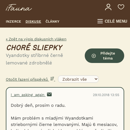
CELÉ MENU
INZERCE
DISKUSE
ČLÁNKY
« Zpět na výpis diskusních vláken
CHORÉ SLIEPKY
Přidejte
Vyandotky stříbrné černě
téma
lemované zdrobnělé
Otočit řazení příspěvků
I_am_asking_again
29.10.2018 13:55
Dobrý deň, prosím o radu.
Mám problém s mladými Wyandotkami
striebornými čierne lemovanými. Majú 6 mesiacov,