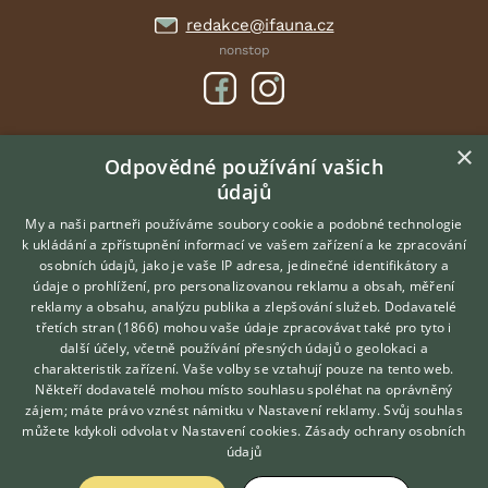
redakce@ifauna.cz
nonstop
×
DOMOVSKÁ STRÁNKA
Odpovědné používání vašich
údajů
INZERCE
DISKUSE
My a naši partneři používáme soubory cookie a podobné technologie
k ukládání a zpřístupnění informací ve vašem zařízení a ke zpracování
ČLÁNKY
osobních údajů, jako je vaše IP adresa, jedinečné identifikátory a
údaje o prohlížení, pro personalizovanou reklamu a obsah, měření
O nás
reklamy a obsahu, analýzu publika a zlepšování služeb.
Dodavatelé
třetích stran (1866)
mohou vaše údaje zpracovávat také pro tyto i
Kontakt
Hledáte zvířecího kamaráda?
další účely, včetně používání přesných údajů o geolokaci a
Zdarma vám poradí
Možnosti zvýraznění inzerátů
charakteristik zařízení. Vaše volby se vztahují pouze na tento web.
VETERINÁŘ ONLINE
Podmínky užití
Někteří dodavatelé mohou místo souhlasu spoléhat na oprávněný
KONZULTOVAT S
zájem; máte právo vznést námitku v
Nastavení reklamy
. Svůj souhlas
Zpracování osobních údajů
VETERINÁŘEM
můžete kdykoli odvolat v
Nastavení cookies
.
Zásady ochrany osobních
údajů
Přihlášení