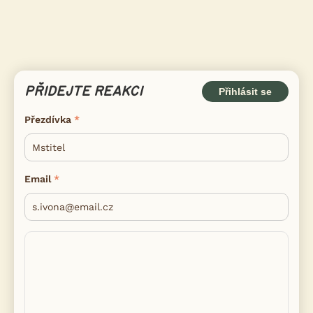
PŘIDEJTE REAKCI
Přihlásit se
Přezdívka
Email