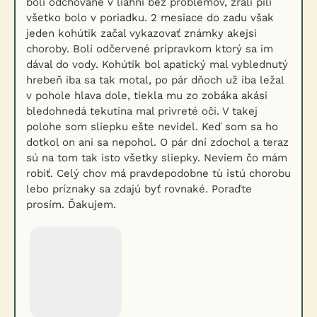
boli odchované v liahni bez problémov, žrali pili
všetko bolo v poriadku. 2 mesiace do zadu však
jeden kohútik začal vykazovať známky akejsi
choroby. Boli odčervené prípravkom ktorý sa im
dával do vody. Kohútik bol apatický mal vyblednutý
hrebeň iba sa tak motal, po pár dňoch už iba ležal
v pohole hlava dole, tiekla mu zo zobáka akási
bledohnedá tekutina mal privreté oči. V takej
polohe som sliepku ešte nevidel. Keď som sa ho
dotkol on ani sa nepohol. O pár dní zdochol a teraz
sú na tom tak isto všetky sliepky. Neviem čo mám
robiť. Celý chov má pravdepodobne tù istú chorobu
lebo príznaky sa zdajú byť rovnaké. Poraďte
prosím. Ďakujem.