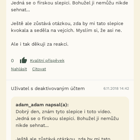
Jedná se o fírskou slepici. Bohužel ji nemůžu nikde
sehnat...
Ještě ale zůstává otázkou, zda by mi tato slepice
kvokala a seděla na vejcích. Myslím si, že asi ne.
Ale i tak děkuji za reakci.
0
Kvalitní příspěvek
Nahlásit
Citovat
Uživatel s deaktivovaným účtem
6.11.2018 14:42
adam_adam napsal(a):
Dobrý den, znám tyto slepice i toto video.
Jedná se o fírskou slepici. Bohužel ji nemůžu
nikde sehnat...
Ještě ale zůstává otázkou, zda by mi tato