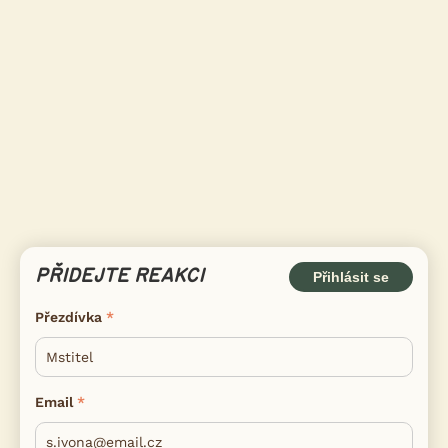
PŘIDEJTE REAKCI
Přihlásit se
Přezdívka
Email