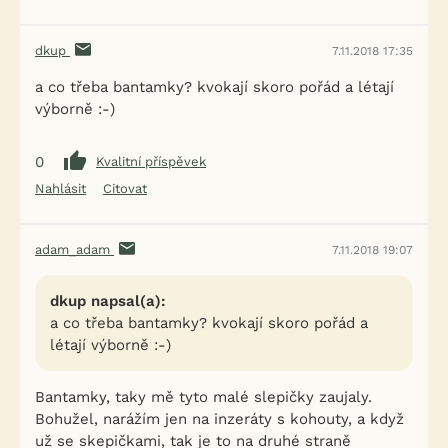
dkup
7.11.2018 17:35
a co třeba bantamky? kvokají skoro pořád a létají
výborně :-)
0
Kvalitní příspěvek
Nahlásit
Citovat
adam_adam
7.11.2018 19:07
dkup napsal(a):
a co třeba bantamky? kvokají skoro pořád a
létají výborně :-)
Bantamky, taky mě tyto malé slepičky zaujaly.
Bohužel, narážím jen na inzeráty s kohouty, a když
už se skepičkami, tak je to na druhé straně