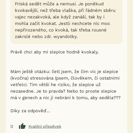
Fríská sedět může a nemusí. Je poněkud
kvokavější, než třeba vlaška, při řádném sběru
vajec nezakvoká, ale když zanáší, tak by i
mohla začít kvokat. Jestli nechcete nic moc
nepřirozeného, co kvoká, tak třeba rousné
zakrslé nebo zdr. wyandotky.
Právě chci aby mi slepice hodně kvokaly.
Mám ještě otázku: četl jsem, že čím víc je slepice
(kvočna) stresována (psem, člověkem, či ostatními
vetřelci. Tím větší he riziko, že slepice už
nezasedne. Je to pravda? Nebo to proste slepice
má v genech a nic jí nebrání k tomu, aby seděla???
Díky za odpověď...
0
Kvalitní příspěvek