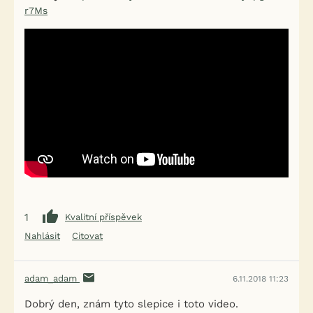
r7Ms
1
Kvalitní příspěvek
Nahlásit
Citovat
adam_adam
6.11.2018 11:23
Dobrý den, znám tyto slepice i toto video.