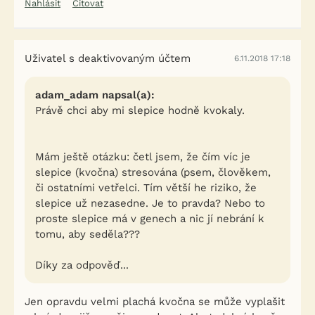
Nahlásit
Citovat
Uživatel s deaktivovaným účtem
6.11.2018 17:18
adam_adam napsal(a):
Právě chci aby mi slepice hodně kvokaly.
Mám ještě otázku: četl jsem, že čím víc je
slepice (kvočna) stresována (psem, člověkem,
či ostatními vetřelci. Tím větší he riziko, že
slepice už nezasedne. Je to pravda? Nebo to
proste slepice má v genech a nic jí nebrání k
tomu, aby seděla???
Díky za odpověď...
Jen opravdu velmi plachá kvočna se může vyplašit