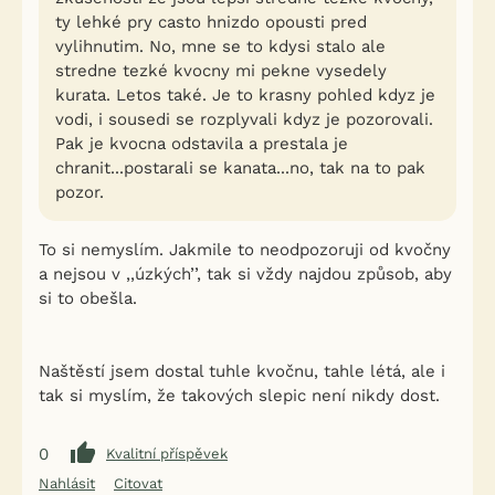
ty lehké pry casto hnizdo opousti pred
vylihnutim. No, mne se to kdysi stalo ale
stredne tezké kvocny mi pekne vysedely
kurata. Letos také. Je to krasny pohled kdyz je
vodi, i sousedi se rozplyvali kdyz je pozorovali.
Pak je kvocna odstavila a prestala je
chranit...postarali se kanata...no, tak na to pak
pozor.
To si nemyslím. Jakmile to neodpozoruji od kvočny
a nejsou v ,,úzkých’’, tak si vždy najdou způsob, aby
si to obešla.
Naštěstí jsem dostal tuhle kvočnu, tahle létá, ale i
tak si myslím, že takových slepic není nikdy dost.
0
Kvalitní příspěvek
Nahlásit
Citovat