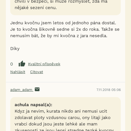
chvíli v bezpečí, si může rozmyslet, zda má
nějaké sezení cenu.
Jednu kvočnu jsem letos od jednoho pána dostal.
Je to kvočna šikovně sedne si 2x do roka. Takže se
nemusím bát, že by mi kvočna z jara nesedla.
Díky
0
Kvalitní příspěvek
Nahlásit
Citovat
adam_adam
7.11.2018 05:06
achula napsal(a):
Kdyz ja nevim, kurata nikdo ani nemusi ucit
zdolavat ploty vzdusnou carou, ony litaji jako
vrabci dokud jsou jeste lehké ale mam
zkusenosti ze jsou lepsi stredne tezké kvocny,