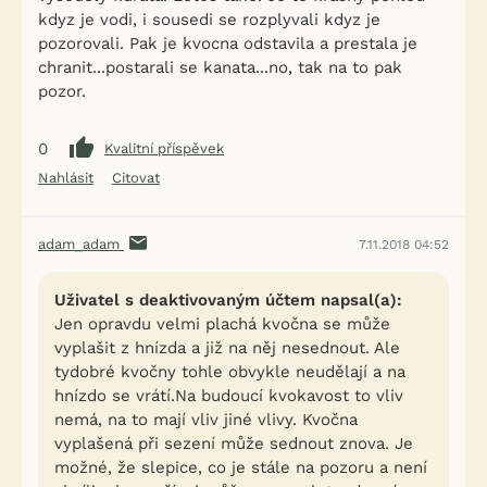
kdyz je vodi, i sousedi se rozplyvali kdyz je
pozorovali. Pak je kvocna odstavila a prestala je
chranit...postarali se kanata...no, tak na to pak
pozor.
0
Kvalitní příspěvek
Nahlásit
Citovat
adam_adam
7.11.2018 04:52
Uživatel s deaktivovaným účtem napsal(a):
Jen opravdu velmi plachá kvočna se může
vyplašit z hnízda a již na něj nesednout. Ale
tydobré kvočny tohle obvykle neudělají a na
hnízdo se vrátí.Na budoucí kvokavost to vliv
nemá, na to mají vliv jiné vlivy. Kvočna
vyplašená při sezení může sednout znova. Je
možné, že slepice, co je stále na pozoru a není