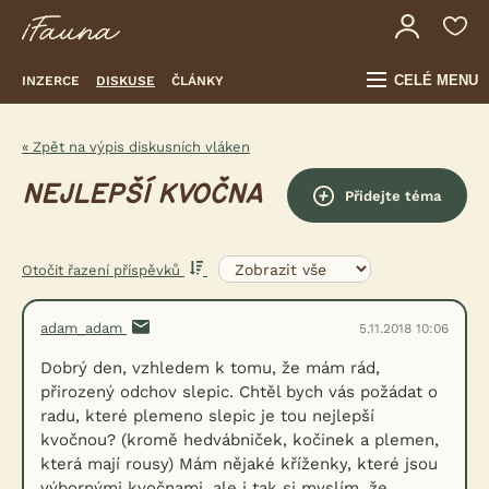
CELÉ MENU
INZERCE
DISKUSE
ČLÁNKY
« Zpět na výpis diskusních vláken
NEJLEPŠÍ KVOČNA
Přidejte téma
Otočit řazení příspěvků
adam_adam
5.11.2018 10:06
Dobrý den, vzhledem k tomu, že mám rád,
přirozený odchov slepic. Chtěl bych vás požádat o
radu, které plemeno slepic je tou nejlepší
kvočnou? (kromě hedvábniček, kočinek a plemen,
která mají rousy) Mám nějaké kříženky, které jsou
výbornými kvočnami, ale i tak si myslím, že