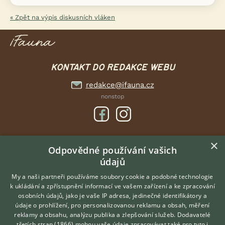
« Zpět na výpis diskusních vláken
KONTAKT DO REDAKCE WEBU
redakce@ifauna.cz
nonstop
×
DOMOVSKÁ STRÁNKA
Odpovědné používání vašich
INZERCE
údajů
DISKUSE
My a naši partneři používáme soubory cookie a podobné technologie
ČLÁNKY
k ukládání a zpřístupnění informací ve vašem zařízení a ke zpracování
osobních údajů, jako je vaše IP adresa, jedinečné identifikátory a
údaje o prohlížení, pro personalizovanou reklamu a obsah, měření
O nás
reklamy a obsahu, analýzu publika a zlepšování služeb.
Dodavatelé
třetích stran (1866)
mohou vaše údaje zpracovávat také pro tyto i