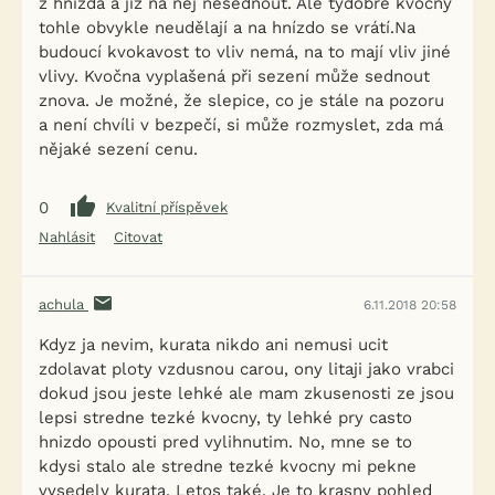
z hnízda a již na něj nesednout. Ale tydobré kvočny
tohle obvykle neudělají a na hnízdo se vrátí.Na
budoucí kvokavost to vliv nemá, na to mají vliv jiné
vlivy. Kvočna vyplašená při sezení může sednout
znova. Je možné, že slepice, co je stále na pozoru
a není chvíli v bezpečí, si může rozmyslet, zda má
nějaké sezení cenu.
0
Kvalitní příspěvek
Nahlásit
Citovat
achula
6.11.2018 20:58
Kdyz ja nevim, kurata nikdo ani nemusi ucit
zdolavat ploty vzdusnou carou, ony litaji jako vrabci
dokud jsou jeste lehké ale mam zkusenosti ze jsou
lepsi stredne tezké kvocny, ty lehké pry casto
hnizdo opousti pred vylihnutim. No, mne se to
kdysi stalo ale stredne tezké kvocny mi pekne
vysedely kurata. Letos také. Je to krasny pohled