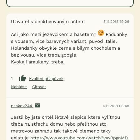
Uživatel s deaktivovaným účtem
5.11.2018 19:26
Asi jako mezi jezevcikem a basetem?
Paduanky
s vousem, vice barevnych variant, puvod Italie.
Holandanky obvykle cerne s bilym chocholem a
bez vousu. Vice treba google.
Kvokaji araukany, treba.
1
Kvalitní příspěvek
Nahlásit
Citovat
paskov244
6.11.2018 06:48
Jestli by jste chtěl létavé slepice které vylítnou
třeba na střechu domu nebo přelítnou sto
metrovou zahradu tak takové plemeno taky
existuje
https://www.youtube.com/watch?v=yRpgnMD