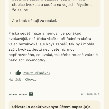
slepice kvokala a seděla na vejcích. Myslím si,
že asi ne.
Ale i tak děkuji za reakci.
Fríská sedět může a nemusí. Je poněkud
kvokavější, než třeba vlaška, při řádném sběru
vajec nezakvoká, ale když zanáší, tak by i mohla
začít kvokat. Jestli nechcete nic moc
nepřirozeného, co kvoká, tak třeba rousné zakrslé
nebo zdr. wyandotky.
0
Kvalitní příspěvek
Nahlásit
Citovat
adam_adam
6.11.2018 16:21
Uživatel s deaktivovaným účtem napsal(a):