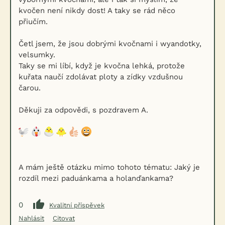
kvočen není nikdy dost! A taky se rád něco
přiučím.
Četl jsem, že jsou dobrými kvočnami i wyandotky,
velsumky.
Taky se mi líbí, když je kvočna lehká, protože
kuřata naučí zdolávat ploty a zídky vzdušnou
čarou.
Děkuji za odpovědi, s pozdravem A.
A mám ještě otázku mimo tohoto tématu: Jaký je
rozdíl mezi paduánkama a holanďankama?
0
Kvalitní příspěvek
Nahlásit
Citovat