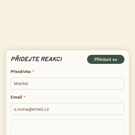
PŘIDEJTE REAKCI
Přihlásit se
Přezdívka
Email