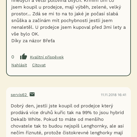
hnědých a větší polovina bílých. Krmím tím co
jsem koupil u prodejce, mají výběh, zelené, velký
prostor... Zdá se mi to na to jaké je počasí slabá
snůška a začínám mít pochybnosti jestli jsem
nenaletěl. U prodejce jsem kupoval před 3mi lety a
vše bylo OK.
Díky za názor Břeťa
0
Kvalitní příspěvek
Nahlásit
Citovat
servis62
11.11.2018 16:41
Dobrý den, jestli jste koupil od prodejce který
prodává více druhů kuřic tak na 99% to jsou hybrid
Dekalb White. Pokud to máte od menšího
chovatele tak to budou nejspíš Lenghornky, ale asi
nečím říznuté, protože čistokrevné lenghorky mají