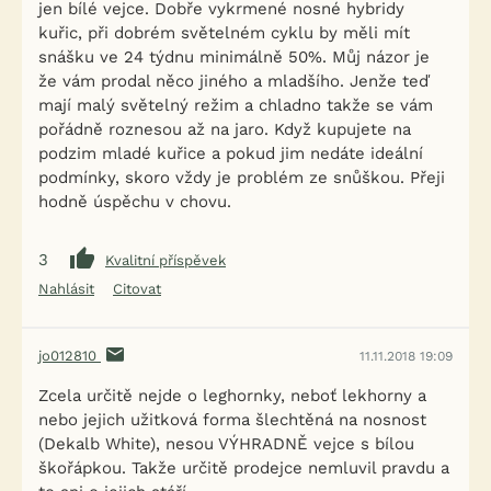
jen bílé vejce. Dobře vykrmené nosné hybridy
kuřic, při dobrém světelném cyklu by měli mít
snášku ve 24 týdnu minimálně 50%. Můj názor je
že vám prodal něco jiného a mladšího. Jenže teď
mají malý světelný režim a chladno takže se vám
pořádně roznesou až na jaro. Když kupujete na
podzim mladé kuřice a pokud jim nedáte ideální
podmínky, skoro vždy je problém ze snůškou. Přeji
hodně úspěchu v chovu.
3
Kvalitní příspěvek
Nahlásit
Citovat
jo012810
11.11.2018 19:09
Zcela určitě nejde o leghornky, neboť lekhorny a
nebo jejich užitková forma šlechtěná na nosnost
(Dekalb White), nesou VÝHRADNĚ vejce s bílou
škořápkou. Takže určitě prodejce nemluvil pravdu a