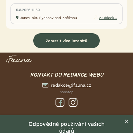
5.8.2026 11:50
Janov, okr. Rychnov nad Kněžnou
vkubicek...
Zobrazit více inzerátů
KONTAKT DO REDAKCE WEBU
redakce@ifauna.cz
nonstop
×
DOMOVSKÁ STRÁNKA
Odpovědné používání vašich
údajů
INZERCE