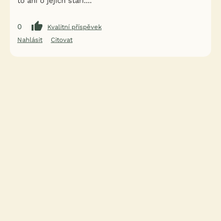
to ani o jejich stáří....
0
Kvalitní příspěvek
Nahlásit
Citovat