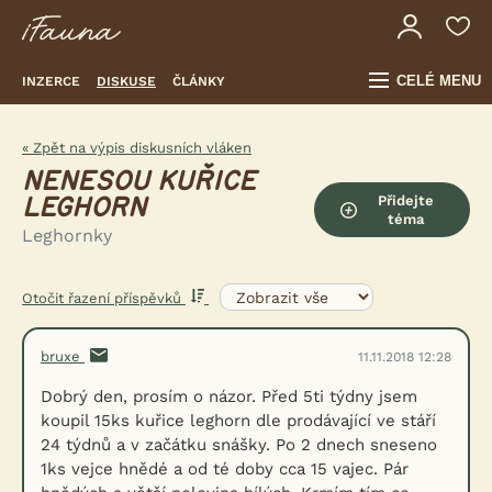
CELÉ MENU
INZERCE
DISKUSE
ČLÁNKY
« Zpět na výpis diskusních vláken
NENESOU KUŘICE
Přidejte
LEGHORN
téma
Leghornky
Otočit řazení příspěvků
bruxe
11.11.2018 12:28
Dobrý den, prosím o názor. Před 5ti týdny jsem
koupil 15ks kuřice leghorn dle prodávající ve stáří
24 týdnů a v začátku snášky. Po 2 dnech sneseno
1ks vejce hnědé a od té doby cca 15 vajec. Pár