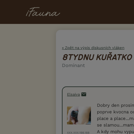
« Zpět na výpis diskusních vláken
8TYDNU KUŘATKO
Dominant
Elsaiva
Dobry den prosi
poprve kvocna od
place a place...
se slamou...mam 
A kdy mohu vypus
XXX.XXX.198.188