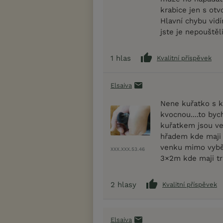
krabice jen s otv
Hlavní chybu vid
jste je nepouštěl
1
hlas
Kvalitní příspěvek
Elsaiva
Nene kuřatko s 
kvocnou....to byc
kuřatkem jsou ve
hřadem kde maji 
venku mimo vyběh
XXX.XXX.53.46
3×2m kde maji tra
2
hlasy
Kvalitní příspěvek
Elsaiva