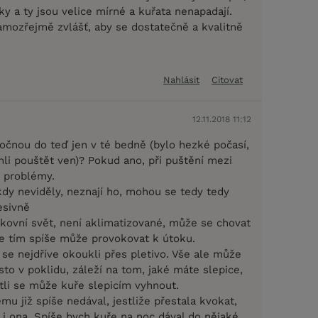
y a ty jsou velice mírné a kuřata nenapadají.
samozřejmě zvlášť, aby se dostatečně a kvalitně
Nahlásit
Citovat
12.11.2018 11:12
vočnou do teď jen v té bedně (bylo hezké počasí,
hli pouštět ven)? Pokud ano, při puštění mezi
a problémy.
kdy neviděly, neznají ho, mohou se tedy tedy
esivně
kovní svět, není aklimatizované, může se chovat
e tím spíše může provokovat k útoku.
 se nejdříve okoukli přes pletivo. Vše ale může
to v poklidu, záleží na tom, jaké máte slepice,
stli se může kuře slepicím vyhnout.
u již spíše nedával, jestliže přestala kvokat,
i ona. Spíše bych kuře na noc dával do nějaké