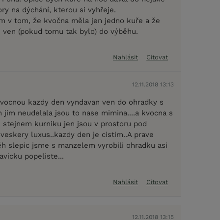
ory na dýchání, kterou si vyhřeje.
ím v tom, že kvočna měla jen jedno kuře a že
i ven (pokud tomu tak bylo) do výběhu.
Nahlásit
Citovat
12.11.2018 13:13
kvocnou kazdy den vyndavan ven do ohradky s
h jim neudelala jsou to nase mimina....a kvocna s
 stejnem kurniku jen jsou v prostoru pod
veskery luxus..kazdy den je cistim..A prave
 slepic jsme s manzelem vyrobili ohradku asi
vicku popeliste...
Nahlásit
Citovat
12.11.2018 13:15