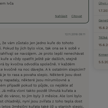
em Ivča
Úhyn 
1.7.20
Nahlásit
Citovat
Geneti
15.6.
12.11.2018 09:11
Těžké
a, že vám zůstalo jen jedno kuře do tohoto
15.6.
 Pokud by jich bylo více, tak ona se k sobě v
ahřívají se navzájem. Je proto lepší nenechávat
Krmen
kuře a vždy opatřit ještě pár dalších, stejně
5.5.2
terá by kvočna odvodila společně. V každém
ke kvočně na noc dávejte. A k ostatním slepicím?
á je to rasa a povaha slepic. Některé jsou dost
by napadaly, některé jsou mírumilovné a
dém případě pokud to půjde, co nejdéle ať
 Já měla vloni takto pozdě líhnutá kuřata a
až do vánoc, to jim byly 3 měsíce. Ale loni bylo
t chladněji, nyní jsou zvířata z toho tepla dost
etos 3měsíční kuřata také již u starých slepic,