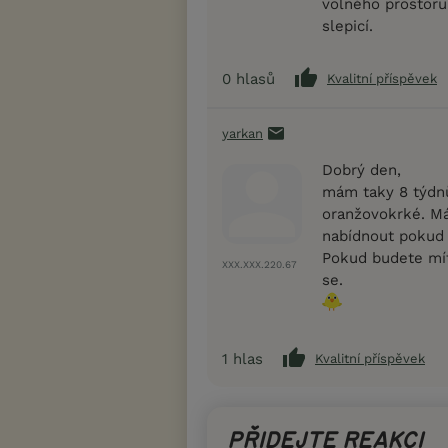
volného prostoru
slepicí.
0
hlasů
Kvalitní příspěvek
yarkan
Dobrý den,
mám taky 8 týdnů
oranžovokrké. M
nabídnout pokud 
Pokud budete mít
XXX.XXX.220.67
se.
1
hlas
Kvalitní příspěvek
PŘIDEJTE REAKCI