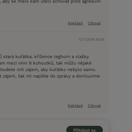
, aby se mělo kam utéci schovat před agresivní
Nahlásit
Citovat
13.11.2018 10:55
 stará kuřátka, křížence leghorn a vlašky
ám mezi nimi 8 kohoutků, tak můžu nějaké
budete mít zájem, aby kuřátko nebylo samo.
 zájem, tak mi napište do zprávy a domluvíme
Nahlásit
Citovat
Přihlásit se