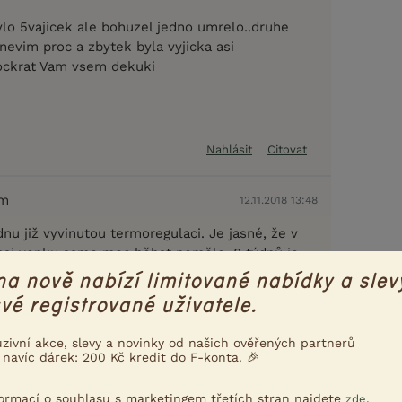
lo 5vajicek ale bohuzel jedno umrelo..druhe
nevim proc a zbytek byla vyjicka asi
ockrat Vam vsem dekuki
Nahlásit
Citovat
em
12.11.2018 13:48
nu již vyvinutou termoregulaci. Je jasné, že v
asi venku samo moc běhat nemělo. 8 týdnů je
 kvočny, které kuřata opustí i po 4- 5 týdnech,
na nově nabízí limitované nabídky a slev
raje léta, aby ještě stihly druhou várku. Nejlépe
vé registrované uživatele.
 pletivem v kurníku, pokud je tam světlo. Pípat
stále, protože je samo.
uzivní akce, slevy a novinky od našich ověřených partnerů
 navíc dárek: 200 Kč kredit do F-konta. 🎉
Nahlásit
Citovat
formací o souhlasu s marketingem třetích stran najdete
.
zde