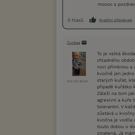
moooc s pozdrav
0
hlasů
Kvalitní příspěvek
Zuzkaa
To je velká škod
chladného období.
noci přimknou a z
kvočně jen jedno 
starých kuřat, k
XXX.XXX.88.69
případě kuřátko 
Záleží na tom jak
agresivní a kuře 
tolerantní. V kaž
zůstává u kvočny.
kvočna je vodila 
touto dobou o dos
zmatená. Já mám l