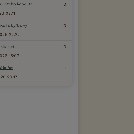
4-letého kohouta
0
26 07:11
ka farby/barvy
0
2026 22:22
 klubání
0
2026 15:02
í kuřat
1
026 20:17