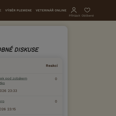
E
VÝBĚR PLEMENE
VETERINÁŘ ONLINE
Přihlásit
Oblíbené
BNÉ DISKUSE
Reakcí
tek pod zobákem
0
tko
2026 23:33
ero
0
2026 23:15