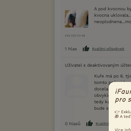
A pod kvocnou by
kvocna uklovala..
neoplodnena...m
XXX.XXX.53.46
1
hlas
Kvalitní příspěvek
Uživatel s deaktivovaným účt
Kuře má po 6. týd
tomto počasí by 
docela dost, jsou
iFau
obvykle spíše z k
pro s
tedy kuře oddělit
bude samozřejmě 
👉 Exkl
🎁 A teď
0
hlasů
Kvalitní příspěvek
Více in