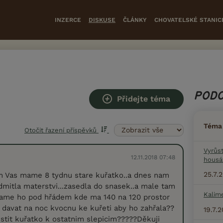
INZERCE
DISKUSE
ČLÁNKY
CHOVATELSKÉ STANIC
PODO
Přidejte téma
Téma
Otočit řazení příspěvků
Vyrůs
12.11.2018 07:48
housá
25.7.
m Vas mame 8 tydnu stare kuřatko..a dnes nam
mitla materstvi...zasedla do snasek..a male tam
Kalim
mame ho pod hřádem kde ma 140 na 120 prostor
davat na noc kvocnu ke kuřeti aby ho zahřala??
19.7.
tit kuřatko k ostatnim slepicim?????Děkuji