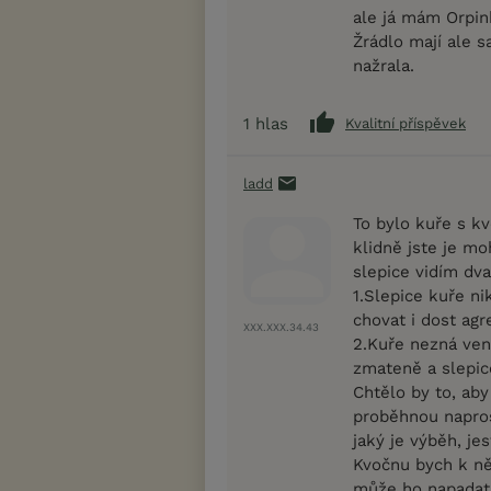
ale já mám Orpink
Žrádlo mají ale 
nažrala.
1
hlas
Kvalitní příspěvek
ladd
To bylo kuře s k
klidně jste je mo
slepice vidím dv
1.Slepice kuře ni
chovat i dost agr
XXX.XXX.34.43
2.Kuře nezná ven
zmateně a slepic
Chtělo by to, aby
proběhnou napros
jaký je výběh, je
Kvočnu bych k něm
může ho napadat 