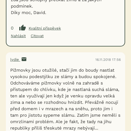
podmínek.
Díky moc, David.
0
Kvalitní příspěvek
Nahlásit
Citovat
lydie
16.11.2018 17:56
Pižmovky jsou otužilé, stačí jim do boudy nastlat
vysokou podestýlku ze slámy a budou spokojené.
Odchováváme pižmovky volně na zahradě s
přístupem do chlívku, kde je nastlaná suchá sláma,
ten ale využívají jen když je venku opravdu velká
zima a nebo se rozhodnou hnízdit. Převážně nocují
před domem i v mrazech a na sněhu, proto jim i
tam pro jistotu sypeme slámu. Zatím jsme neměli s
omrzlinami problém. Ale je fakt, že tady na jihu
republiky příliš třeskuté mrazy nebývají...