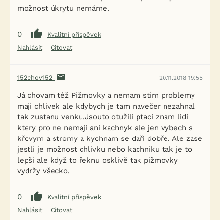
možnost úkrytu nemáme.
0
Kvalitní příspěvek
Nahlásit
Citovat
152chov152
20.11.2018 19:55
Já chovam též Pižmovky a nemam stim problemy
maji chlivek ale kdybych je tam navečer nezahnal
tak zustanu venku.Jsouto otužili ptaci znam lidi
ktery pro ne nemaji ani kachnyk ale jen vybech s
křovym a stromy a kychnam se daři dobře. Ale zase
jestli je možnost chlivku nebo kachniku tak je to
lepši ale když to řeknu osklivě tak pižmovky
vydržy všecko.
0
Kvalitní příspěvek
Nahlásit
Citovat