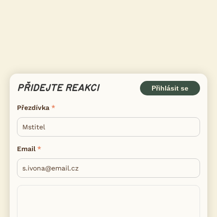
PŘIDEJTE REAKCI
Přihlásit se
Přezdívka
Email