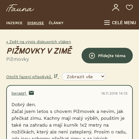
CELÉ MENU
INZERCE
DISKUSE
ČLÁNKY
« Zpět na výpis diskusních vláken
PIŽMOVKY V ZIMĚ
Přidejte téma
Pižmovky
Otočit řazení příspěvků
beragg1
16.11.2018 14:15
Dobrý den.
Začal jsem letos s chovem Pižmovek a nevím, jak
přečkat zimu. Kachny mají malý výběh, pouštím je
také na zahradu a mají kurník 1x2 metry na
nožičkách, který ale není zateplený. Prosím o radu,
zda jsou schopny přečkat zimu a za jakých