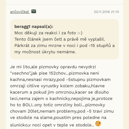
ančovička1
20.11.2018 21:10
beragg1 napsal(a):
Moc děkuji za reakci i za foto :-)
Tento článek jsem četl a právě mě vyplašil.
Párkrát za zimu mrzne v noci i pod -15 stupňů a
my možnost úkrytu nemáme.
Je mi lito,ale pizmovky opravdu nevydrzi
"vsechno",jak pise 152chov...pizmovka neni
kachna,nesnasi mrazy,pod -5stupnu pizmovkam
omrzaji citlive vyrustky kolem zobaku,hlavne
kacerum a pokud jim omrznou,kacer se dlouho
leci,nema zajem o kachnicky,nepojima je,protoze
ho to BOLI..ony totiz omrzliny boli...pizmovky
chovam 20let,nemam problemy,pod -5 travi zimu
ve stodole na slame,poustim pres poledne na
slunicko,v noci opet v teple ve stodole..