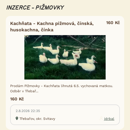
INZERCE - PIŽMOVKY
160 Kč
Kachňata - Kachna pižmová, čínská,
husokachna, čínka
Prodám Pižmovky - Kachňata líhnutá 6.5. vychovaná matkou.
Odběr v Třebař...
160 Kč
2.8.2026 22:35
Třebařov, okr. Svitavy
jdrbal