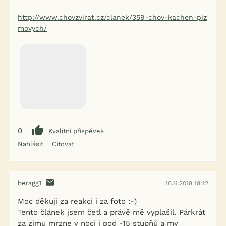
http://www.chovzvirat.cz/clanek/359-chov-kachen-piz
movych/
0
Kvalitní příspěvek
Nahlásit
Citovat
beragg1
16.11.2018 18:12
Moc děkuji za reakci i za foto :-)
Tento článek jsem četl a právě mě vyplašil. Párkrát
za zimu mrzne v noci i pod -15 stupňů a my