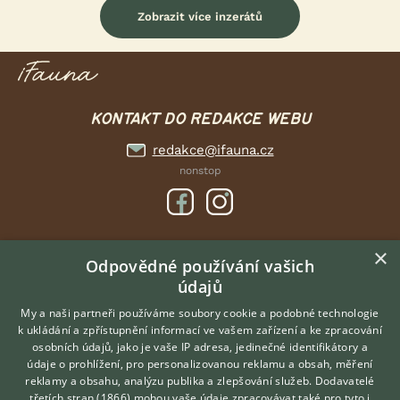
Zobrazit více inzerátů
KONTAKT DO REDAKCE WEBU
redakce@ifauna.cz
nonstop
×
DOMOVSKÁ STRÁNKA
Odpovědné používání vašich
údajů
INZERCE
DISKUSE
My a naši partneři používáme soubory cookie a podobné technologie
k ukládání a zpřístupnění informací ve vašem zařízení a ke zpracování
ČLÁNKY
osobních údajů, jako je vaše IP adresa, jedinečné identifikátory a
údaje o prohlížení, pro personalizovanou reklamu a obsah, měření
O nás
reklamy a obsahu, analýzu publika a zlepšování služeb.
Dodavatelé
třetích stran (1866)
mohou vaše údaje zpracovávat také pro tyto i