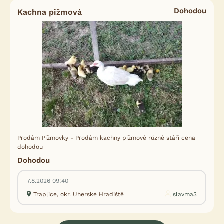
Dohodou
Kachna pižmová
Prodám Pižmovky - Prodám kachny pižmové různé stáří cena
dohodou
Dohodou
7.8.2026 09:40
Traplice, okr. Uherské Hradiště
slavma3