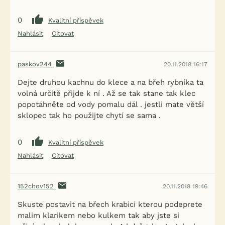
0
Kvalitní příspěvek
Nahlásit
Citovat
paskov244
20.11.2018 16:17
Dejte druhou kachnu do klece a na břeh rybníka ta
volná určitě přijde k ní . Až se tak stane tak klec
popotáhněte od vody pomalu dál . jestli mate větší
sklopec tak ho použijte chytí se sama .
0
Kvalitní příspěvek
Nahlásit
Citovat
152chov152
20.11.2018 19:46
Skuste postavit na břech krabici kterou podeprete
malim klarikem nebo kulkem tak aby jste si