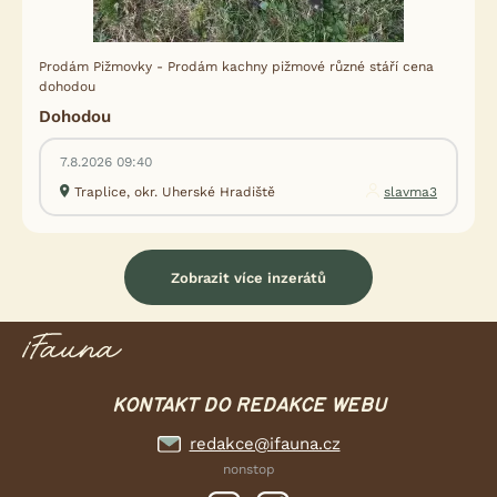
Prodám Pižmovky - Prodám kachny pižmové různé stáří cena
dohodou
Dohodou
7.8.2026 09:40
Traplice, okr. Uherské Hradiště
slavma3
Zobrazit více inzerátů
KONTAKT DO REDAKCE WEBU
redakce@ifauna.cz
nonstop