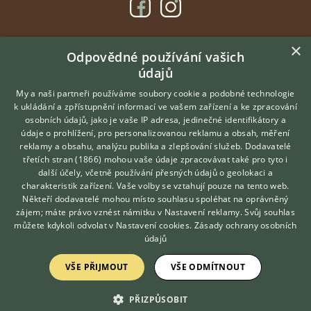
×
DOMOVSKÁ STRÁNKA
Odpovědné používání vašich
údajů
INZERCE
DISKUSE
My a naši partneři používáme soubory cookie a podobné technologie
k ukládání a zpřístupnění informací ve vašem zařízení a ke zpracování
ČLÁNKY
osobních údajů, jako je vaše IP adresa, jedinečné identifikátory a
údaje o prohlížení, pro personalizovanou reklamu a obsah, měření
O nás
reklamy a obsahu, analýzu publika a zlepšování služeb.
Dodavatelé
třetích stran (1866)
mohou vaše údaje zpracovávat také pro tyto i
Kontakt
Hledáte zvířecího kamaráda?
další účely, včetně používání přesných údajů o geolokaci a
Zdarma vám poradí
Možnosti zvýraznění inzerátů
charakteristik zařízení. Vaše volby se vztahují pouze na tento web.
VETERINÁŘ ONLINE
Podmínky užití
Někteří dodavatelé mohou místo souhlasu spoléhat na oprávněný
KONZULTOVAT S
zájem; máte právo vznést námitku v
Nastavení reklamy
. Svůj souhlas
Zpracování osobních údajů
VETERINÁŘEM
můžete kdykoli odvolat v
Nastavení cookies
.
Zásady ochrany osobních
údajů
Přihlášení
VŠE PŘIJMOUT
VŠE ODMÍTNOUT
Registrace
PŘIZPŮSOBIT
Created by