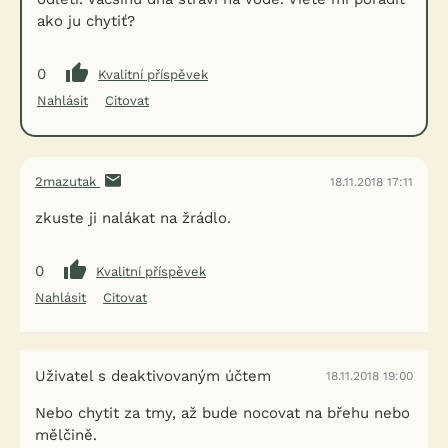
ako ju chytiť?
0
Kvalitní příspěvek
Nahlásit
Citovat
2mazutak
18.11.2018 17:11
zkuste ji nalákat na žrádlo.
0
Kvalitní příspěvek
Nahlásit
Citovat
Uživatel s deaktivovaným účtem
18.11.2018 19:00
Nebo chytit za tmy, až bude nocovat na břehu nebo
mělčině.