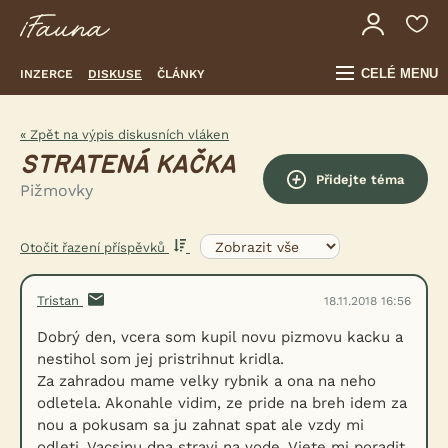
CELÉ MENU
INZERCE
DISKUSE
ČLÁNKY
« Zpět na výpis diskusních vláken
STRATENÁ KAČKA
Přidejte téma
Pižmovky
Otočit řazení příspěvků
Tristan
18.11.2018 16:56
Dobrý den, vcera som kupil novu pizmovu kacku a
nestihol som jej pristrihnut kridla.
Za zahradou mame velky rybnik a ona na neho
odletela. Akonahle vidim, ze pride na breh idem za
nou a pokusam sa ju zahnat spat ale vzdy mi
odleti. Vacsinu dna stravi na vode. Viete mi poradit