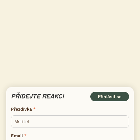
PŘIDEJTE REAKCI
Přihlásit se
Přezdívka
Email