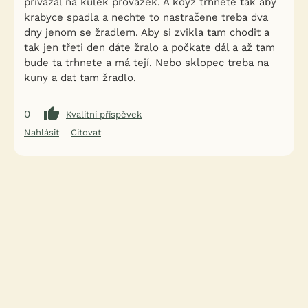
přivázal na kulek provazek. A když trhnete tak aby
krabyce spadla a nechte to nastračene treba dva
dny jenom se žradlem. Aby si zvikla tam chodit a
tak jen třeti den dáte žralo a počkate dál a až tam
bude ta trhnete a má tejí. Nebo sklopec treba na
kuny a dat tam žradlo.
0
Kvalitní příspěvek
Nahlásit
Citovat