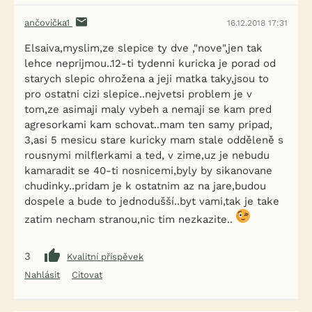
ančovička1
16.12.2018 17:31
Elsaiva,myslim,ze slepice ty dve ,"nove",jen tak
lehce neprijmou..12-ti tydenni kuricka je porad od
starych slepic ohrožena a jeji matka taky,jsou to
pro ostatni cizi slepice..nejvetsi problem je v
tom,ze asimaji maly vybeh a nemaji se kam pred
agresorkami kam schovat..mam ten samy pripad,
3,asi 5 mesicu stare kuricky mam stale odděleně s
rousnymi milflerkami a ted, v zime,uz je nebudu
kamaradit se 40-ti nosnicemi,byly by sikanovane
chudinky..pridam je k ostatnim az na jare,budou
dospele a bude to jednodušší..byt vami,tak je take
zatim necham stranou,nic tim nezkazite..
3
Kvalitní příspěvek
Nahlásit
Citovat