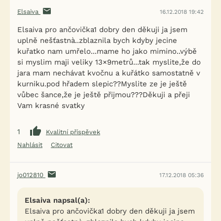
Elsaiva
16.12.2018 19:42
Elsaiva pro ančovička1 dobry den děkuji ja jsem
uplně nešťastnà..zblaznila bych kdyby jecine
kuřatko nam umřelo...mame ho jako mimino..výbě
si myslim maji veliky 13×9metrů...tak myslite,že do
jara mam nechávat kvočnu a kuřátko samostatně v
kurniku.pod hřadem slepic??Myslite ze je ještě
vůbec šance,že je ještě přijmou???Děkuji a přeji
Vam krasné svatky
1
Kvalitní příspěvek
Nahlásit
Citovat
jo012810
17.12.2018 05:36
Elsaiva napsal(a):
Elsaiva pro ančovička1 dobry den děkuji ja jsem