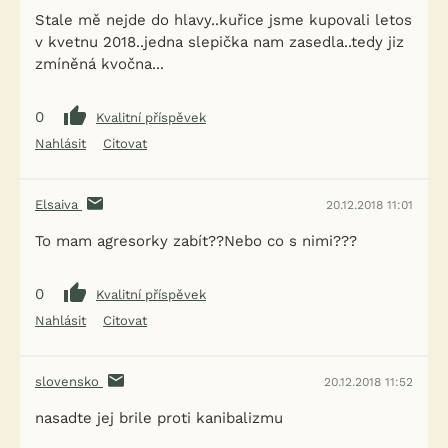
Stale mě nejde do hlavy..kuřice jsme kupovali letos
v kvetnu 2018..jedna slepička nam zasedla..tedy jiz
zmíněná kvočna...
0
Kvalitní příspěvek
Nahlásit
Citovat
Elsaiva
20.12.2018 11:01
To mam agresorky zabít??Nebo co s nimi???
0
Kvalitní příspěvek
Nahlásit
Citovat
slovensko
20.12.2018 11:52
nasadte jej brile proti kanibalizmu