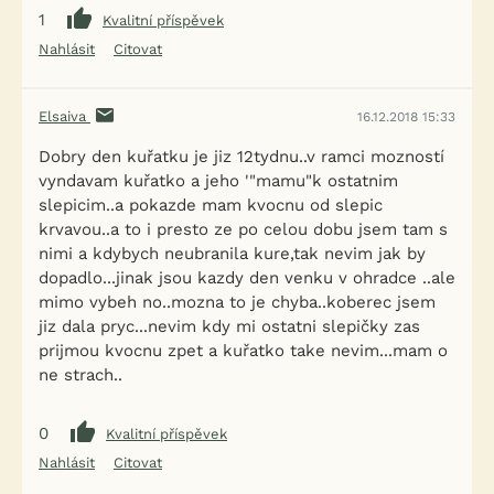
1
Kvalitní příspěvek
Nahlásit
Citovat
Elsaiva
16.12.2018 15:33
Dobry den kuřatku je jiz 12tydnu..v ramci mozností
vyndavam kuřatko a jeho '"mamu"k ostatnim
slepicim..a pokazde mam kvocnu od slepic
krvavou..a to i presto ze po celou dobu jsem tam s
nimi a kdybych neubranila kure,tak nevim jak by
dopadlo...jinak jsou kazdy den venku v ohradce ..ale
mimo vybeh no..mozna to je chyba..koberec jsem
jiz dala pryc...nevim kdy mi ostatni slepičky zas
prijmou kvocnu zpet a kuřatko take nevim...mam o
ne strach..
0
Kvalitní příspěvek
Nahlásit
Citovat