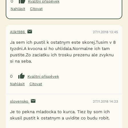
0
Kvalitní příspěvek
Nahlásit
Citovat
Alik1986
27.11.2018 13:45
Ja sem ich pustil k ostatnym este skorej.Tusim v 8
tyzdni.A kvocna si ho uhlidala.Normalne ich tam
pustite.Zo zaciatku ich trosku prezenu ale zvyknu
si na seba.
0
Kvalitní příspěvek
Nahlásit
Citovat
slovensko
27.11.2018 14:23
Je to pekna mladocka to kurca. Tiez by som ich
skusil pustit k ostatnym a uvidite co budu robit.