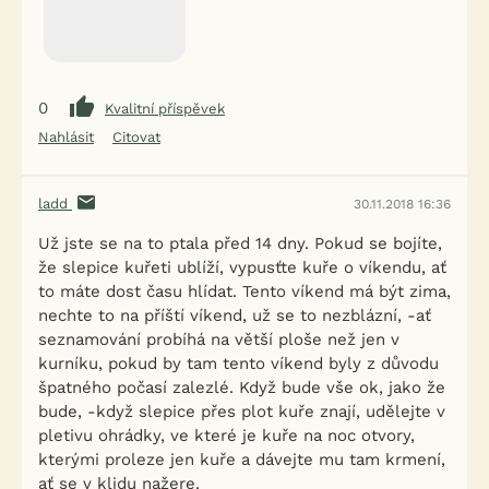
0
Kvalitní příspěvek
Nahlásit
Citovat
ladd
30.11.2018 16:36
Už jste se na to ptala před 14 dny. Pokud se bojíte,
že slepice kuřeti ublíží, vypusťte kuře o víkendu, ať
to máte dost času hlídat. Tento víkend má být zima,
nechte to na příští víkend, už se to nezblázní, -ať
seznamování probíhá na větší ploše než jen v
kurníku, pokud by tam tento víkend byly z důvodu
špatného počasí zalezlé. Když bude vše ok, jako že
bude, -když slepice přes plot kuře znají, udělejte v
pletivu ohrádky, ve které je kuře na noc otvory,
kterými proleze jen kuře a dávejte mu tam krmení,
ať se v klidu nažere.