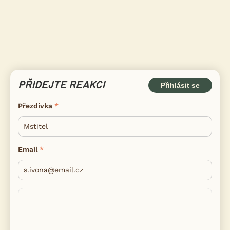
PŘIDEJTE REAKCI
Přihlásit se
Přezdívka
Email