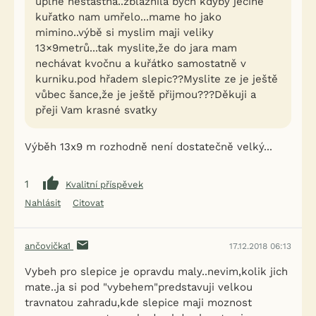
uplně nešťastnà..zblaznila bych kdyby jecine
kuřatko nam umřelo...mame ho jako
mimino..výbě si myslim maji veliky
13×9metrů...tak myslite,že do jara mam
nechávat kvočnu a kuřátko samostatně v
kurniku.pod hřadem slepic??Myslite ze je ještě
vůbec šance,že je ještě přijmou???Děkuji a
přeji Vam krasné svatky
Výběh 13x9 m rozhodně není dostatečně velký...
1
Kvalitní příspěvek
Nahlásit
Citovat
ančovička1
17.12.2018 06:13
Vybeh pro slepice je opravdu maly..nevim,kolik jich
mate..ja si pod "vybehem"predstavuji velkou
travnatou zahradu,kde slepice maji moznost