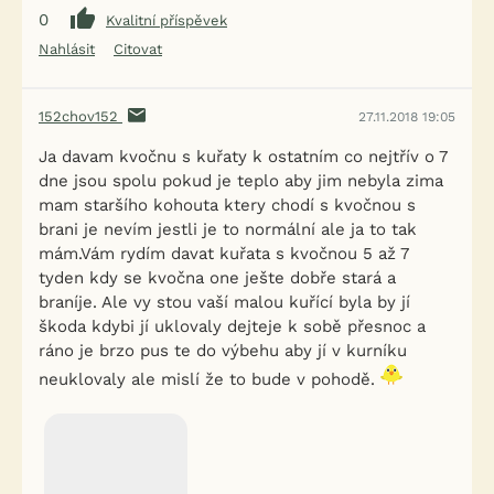
0
Kvalitní příspěvek
Nahlásit
Citovat
152chov152
27.11.2018 19:05
Ja davam kvočnu s kuřaty k ostatním co nejtřív o 7
dne jsou spolu pokud je teplo aby jim nebyla zima
mam staršího kohouta ktery chodí s kvočnou s
brani je nevím jestli je to normální ale ja to tak
mám.Vám rydím davat kuřata s kvočnou 5 až 7
tyden kdy se kvočna one ješte dobře stará a
braníje. Ale vy stou vaší malou kuřící byla by jí
škoda kdybi jí uklovaly dejteje k sobě přesnoc a
ráno je brzo pus te do výbehu aby jí v kurníku
neuklovaly ale mislí že to bude v pohodě.