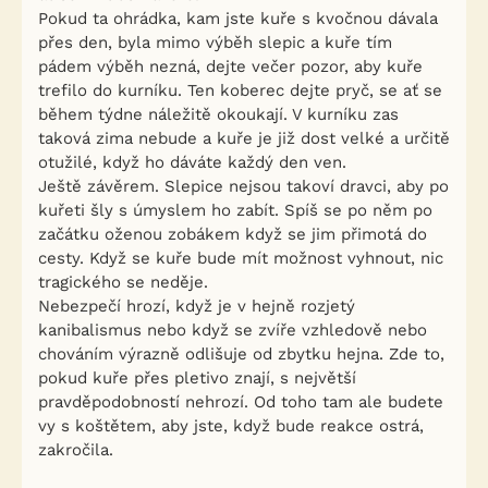
Pokud ta ohrádka, kam jste kuře s kvočnou dávala
přes den, byla mimo výběh slepic a kuře tím
pádem výběh nezná, dejte večer pozor, aby kuře
trefilo do kurníku. Ten koberec dejte pryč, se ať se
během týdne náležitě okoukají. V kurníku zas
taková zima nebude a kuře je již dost velké a určitě
otužilé, když ho dáváte každý den ven.
Ještě závěrem. Slepice nejsou takoví dravci, aby po
kuřeti šly s úmyslem ho zabít. Spíš se po něm po
začátku oženou zobákem když se jim přimotá do
cesty. Když se kuře bude mít možnost vyhnout, nic
tragického se neděje.
Nebezpečí hrozí, když je v hejně rozjetý
kanibalismus nebo když se zvíře vzhledově nebo
chováním výrazně odlišuje od zbytku hejna. Zde to,
pokud kuře přes pletivo znají, s největší
pravděpodobností nehrozí. Od toho tam ale budete
vy s koštětem, aby jste, když bude reakce ostrá,
zakročila.