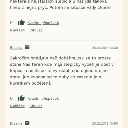
některá z nejstarších slepic a u nás jde taková
hned z hejna pryč. Potom se situace vždy zklidní.
0
Kvalitní příspěvek
Nahlásit
Citovat
Elsaiva
20.12.2018 10:38
Zakročím hned,ale než doběhnu,tak se to proste
stane.Nas teren kde maji slepicky vybeh je dost v
kopci...a nechapu to vyrustali spolu jsou stejne
stare..jen kvocna od te doby co zasedla je s
kuratkem oddělená
0
Kvalitní příspěvek
Nahlásit
Citovat
Elsaiva
20.12.2018 10:50