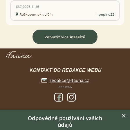
12.7.2026 11:16
Roškopov, okr. Jičín
pepíno22
Zobrazit více inzerátů
KONTAKT DO REDAKCE WEBU
redakce@ifauna.cz
nonstop
×
DOMOVSKÁ STRÁNKA
Odpovědné používání vašich
údajů
INZERCE