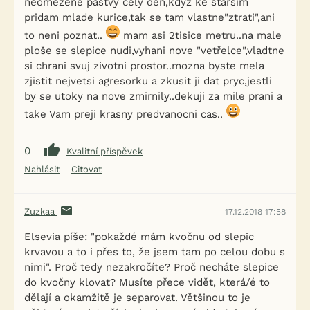
neomezene pastvy cely den,kdyz ke starsim
pridam mlade kurice,tak se tam vlastne"ztrati",ani
to neni poznat..
mam asi 2tisice metru..na male
ploše se slepice nudi,vyhani nove "vetřelce",vladtne
si chrani svuj zivotni prostor..mozna byste mela
zjistit nejvetsi agresorku a zkusit ji dat pryc,jestli
by se utoky na nove zmirnily..dekuji za mile prani a
take Vam preji krasny predvanocni cas..
0
Kvalitní příspěvek
Nahlásit
Citovat
Zuzkaa
17.12.2018 17:58
Elsevia píše: "pokaždé mám kvočnu od slepic
krvavou a to i přes to, že jsem tam po celou dobu s
nimi". Proč tedy nezakročíte? Proč necháte slepice
do kvočny klovat? Musíte přece vidět, která/é to
dělají a okamžitě je separovat. Většinou to je