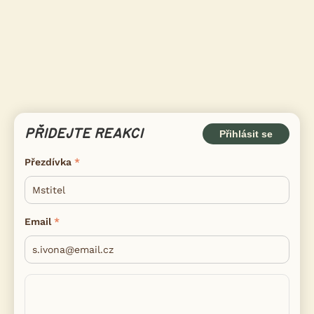
PŘIDEJTE REAKCI
Přihlásit se
Přezdívka
Email