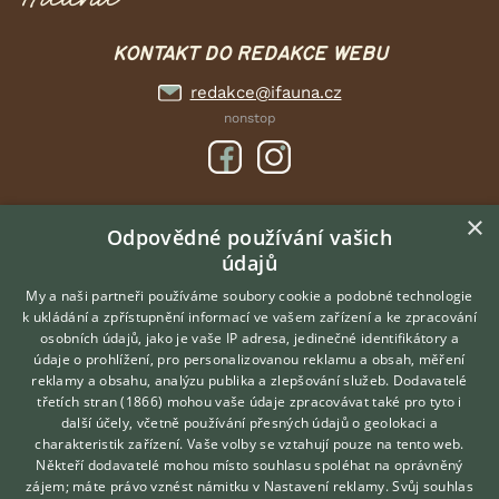
KONTAKT DO REDAKCE WEBU
redakce@ifauna.cz
nonstop
×
DOMOVSKÁ STRÁNKA
Odpovědné používání vašich
údajů
INZERCE
DISKUSE
My a naši partneři používáme soubory cookie a podobné technologie
k ukládání a zpřístupnění informací ve vašem zařízení a ke zpracování
ČLÁNKY
osobních údajů, jako je vaše IP adresa, jedinečné identifikátory a
údaje o prohlížení, pro personalizovanou reklamu a obsah, měření
O nás
reklamy a obsahu, analýzu publika a zlepšování služeb.
Dodavatelé
třetích stran (1866)
mohou vaše údaje zpracovávat také pro tyto i
Kontakt
Hledáte zvířecího kamaráda?
další účely, včetně používání přesných údajů o geolokaci a
Zdarma vám poradí
Možnosti zvýraznění inzerátů
charakteristik zařízení. Vaše volby se vztahují pouze na tento web.
VETERINÁŘ ONLINE
Podmínky užití
Někteří dodavatelé mohou místo souhlasu spoléhat na oprávněný
KONZULTOVAT S
zájem; máte právo vznést námitku v
Nastavení reklamy
. Svůj souhlas
Zpracování osobních údajů
VETERINÁŘEM