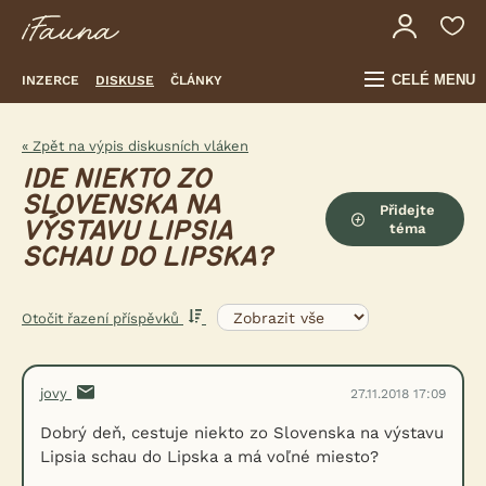
CELÉ MENU
INZERCE
DISKUSE
ČLÁNKY
« Zpět na výpis diskusních vláken
IDE NIEKTO ZO
SLOVENSKA NA
Přidejte
VÝSTAVU LIPSIA
téma
SCHAU DO LIPSKA?
Otočit řazení příspěvků
jovy
27.11.2018 17:09
Dobrý deň, cestuje niekto zo Slovenska na výstavu
Lipsia schau do Lipska a má voľné miesto?