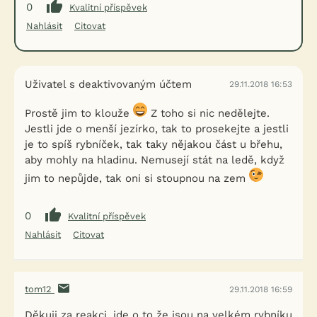
0
Kvalitní příspěvek
Nahlásit
Citovat
Uživatel s deaktivovaným účtem
29.11.2018 16:53
Prostě jim to klouže
Z toho si nic nedělejte.
Jestli jde o menší jezírko, tak to prosekejte a jestli
je to spíš rybníček, tak taky nějakou část u břehu,
aby mohly na hladinu. Nemusejí stát na ledě, když
jim to nepůjde, tak oni si stoupnou na zem
0
Kvalitní příspěvek
Nahlásit
Citovat
tom12
29.11.2018 16:59
Děkuji za reakci, jde o to že jsou na velkém rybníku