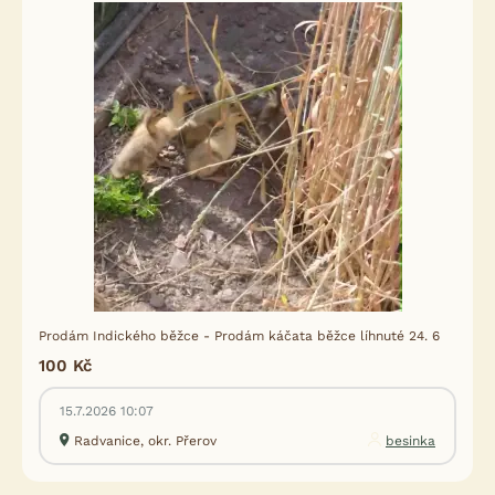
Prodám Indického běžce - Prodám káčata běžce líhnuté 24. 6
100 Kč
15.7.2026 10:07
Radvanice, okr. Přerov
besinka