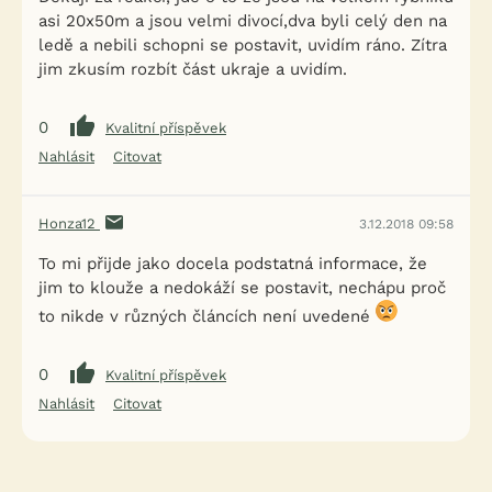
asi 20x50m a jsou velmi divocí,dva byli celý den na
ledě a nebili schopni se postavit, uvidím ráno. Zítra
jim zkusím rozbít část ukraje a uvidím.
0
Kvalitní příspěvek
Nahlásit
Citovat
Honza12
3.12.2018 09:58
To mi přijde jako docela podstatná informace, že
jim to klouže a nedokáží se postavit, nechápu proč
to nikde v různých článcích není uvedené
0
Kvalitní příspěvek
Nahlásit
Citovat