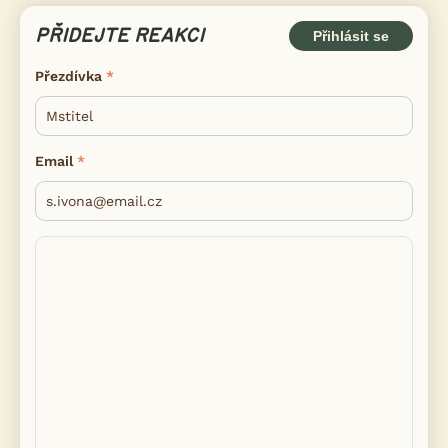
PŘIDEJTE REAKCI
Přihlásit se
Přezdívka
Email