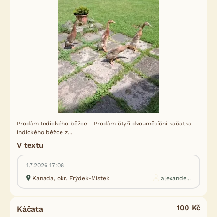
Prodám Indického běžce - Prodám čtyři dvouměsíční kačatka
indického běžce z...
V textu
1.7.2026 17:08
Kanada, okr. Frýdek-Místek
alexande...
100 Kč
Káčata