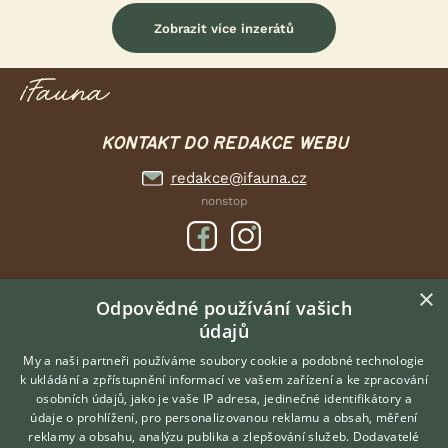
Zobrazit více inzerátů
KONTAKT DO REDAKCE WEBU
redakce@ifauna.cz
nonstop
×
DOMOVSKÁ STRÁNKA
Odpovědné používání vašich
údajů
INZERCE
DISKUSE
My a naši partneři používáme soubory cookie a podobné technologie
k ukládání a zpřístupnění informací ve vašem zařízení a ke zpracování
ČLÁNKY
osobních údajů, jako je vaše IP adresa, jedinečné identifikátory a
údaje o prohlížení, pro personalizovanou reklamu a obsah, měření
O nás
reklamy a obsahu, analýzu publika a zlepšování služeb.
Dodavatelé