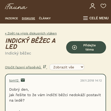
CELÉ MENU
INZERCE
DISKUSE
ČLÁNKY
« Zpět na výpis diskusních vláken
INDICKÝ BĚŽEC A
Přidejte
LED
téma
Indický běžec
Otočit řazení příspěvků
tom12
29.11.2018 14:12
Dobrý den,
jak řešíte to že vám indičtí běžci nedokáží postavit
na ledě?