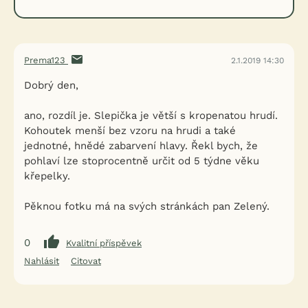
Prema123
2.1.2019 14:30
Dobrý den,
ano, rozdíl je. Slepička je větší s kropenatou hrudí.
Kohoutek menší bez vzoru na hrudi a také
jednotné, hnědé zabarvení hlavy. Řekl bych, že
pohlaví lze stoprocentně určit od 5 týdne věku
křepelky.
Pěknou fotku má na svých stránkách pan Zelený.
0
Kvalitní příspěvek
Nahlásit
Citovat