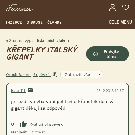
CELÉ MENU
INZERCE
DISKUSE
ČLÁNKY
« Zpět na výpis diskusních vláken
KŘEPELKY ITALSKÝ
Přidejte
GIGANT
téma
Otočit řazení příspěvků
karel111
25.12.2018 19:57
je rozdíl ve zbarvení pohlaví u křepelek italský
gigant děkuji za odpověd
0
Kvalitní příspěvek
Nahlásit
Citovat