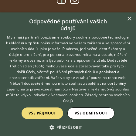
×
DOMOVSKÁ STRÁNKA
Odpovědné používání vašich
údajů
INZERCE
DISKUSE
My a naši partneři používáme soubory cookie a podobné technologie
k ukládání a zpřístupnění informací ve vašem zařízení a ke zpracování
ČLÁNKY
osobních údajů, jako je vaše IP adresa, jedinečné identifikátory a
údaje o prohlížení, pro personalizovanou reklamu a obsah, měření
O nás
reklamy a obsahu, analýzu publika a zlepšování služeb.
Dodavatelé
třetích stran (1866)
mohou vaše údaje zpracovávat také pro tyto i
Kontakt
Hledáte zvířecího kamaráda?
další účely, včetně používání přesných údajů o geolokaci a
Zdarma vám poradí
Možnosti zvýraznění inzerátů
charakteristik zařízení. Vaše volby se vztahují pouze na tento web.
VETERINÁŘ ONLINE
Podmínky užití
Někteří dodavatelé mohou místo souhlasu spoléhat na oprávněný
KONZULTOVAT S
zájem; máte právo vznést námitku v
Nastavení reklamy
. Svůj souhlas
Zpracování osobních údajů
VETERINÁŘEM
můžete kdykoli odvolat v
Nastavení cookies
.
Zásady ochrany osobních
údajů
Přihlášení
VŠE PŘIJMOUT
VŠE ODMÍTNOUT
Registrace
PŘIZPŮSOBIT
Created by