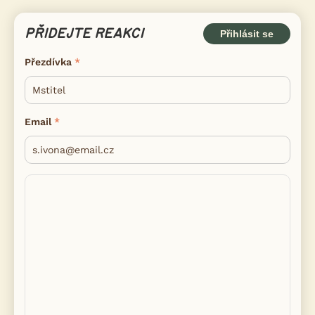
PŘIDEJTE REAKCI
Přihlásit se
Přezdívka
Email