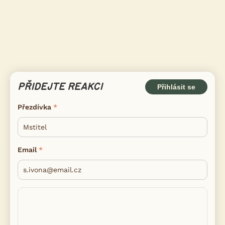
PŘIDEJTE REAKCI
Přihlásit se
Přezdívka
Email