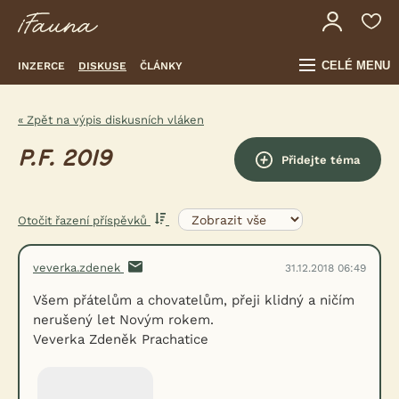
CELÉ MENU
INZERCE
DISKUSE
ČLÁNKY
« Zpět na výpis diskusních vláken
P.F. 2019
Přidejte téma
Otočit řazení příspěvků
veverka.zdenek
31.12.2018 06:49
Všem přátelům a chovatelům, přeji klidný a ničím
nerušený let Novým rokem.
Veverka Zdeněk Prachatice