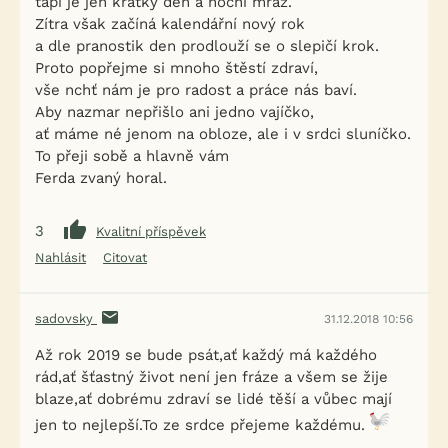
tápí je jen krátký den a noční mráz.
Zítra však začíná kalendářní nový rok
a dle pranostik den prodlouží se o slepičí krok.
Proto popřejme si mnoho štěstí zdraví,
vše nchť nám je pro radost a práce nás baví.
Aby nazmar nepřišlo ani jedno vajíčko,
ať máme né jenom na obloze, ale i v srdci sluníčko.
To přeji sobě a hlavně vám
Ferda zvaný horal.
3
Kvalitní příspěvek
Nahlásit
Citovat
sadovsky
31.12.2018 10:56
Až rok 2019 se bude psát,ať každý má každého
rád,ať šťastný život není jen fráze a všem se žije
blaze,ať dobrému zdraví se lidé těší a vůbec mají
jen to nejlepší.To ze srdce přejeme každému.