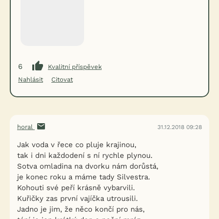
6
Kvalitní příspěvek
Nahlásit
Citovat
horal
31.12.2018 09:28
Jak voda v řece co pluje krajinou,
tak i dni každodení s ní rychle plynou.
Sotva omladina na dvorku nám dorůstá,
je konec roku a máme tady Silvestra.
Kohouti své peří krásně vybarvili.
Kuřičky zas první vajíčka utrousili.
Jadno je jim, že něco končí pro nás,