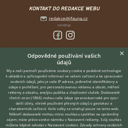
KONTAKT DO REDAKCE WEBU
redakce@ifauna.cz
nonstop
×
DOMOVSKÁ STRÁNKA
Odpovědné používání vašich
údajů
INZERCE
DISKUSE
My a naši partneři používáme soubory cookie a podobné technologie
k ukládání a zpřístupnění informací ve vašem zařízení a ke zpracování
ČLÁNKY
osobních údajů, jako je vaše IP adresa, jedinečné identifikátory a
údaje o prohlížení, pro personalizovanou reklamu a obsah, měření
O nás
reklamy a obsahu, analýzu publika a zlepšování služeb.
Dodavatelé
třetích stran (1866)
mohou vaše údaje zpracovávat také pro tyto i
Kontakt
Hledáte zvířecího kamaráda?
další účely, včetně používání přesných údajů o geolokaci a
Zdarma vám poradí
Možnosti zvýraznění inzerátů
charakteristik zařízení. Vaše volby se vztahují pouze na tento web.
VETERINÁŘ ONLINE
Podmínky užití
Někteří dodavatelé mohou místo souhlasu spoléhat na oprávněný
KONZULTOVAT S
zájem; máte právo vznést námitku v
Nastavení reklamy
. Svůj souhlas
Zpracování osobních údajů
VETERINÁŘEM
můžete kdykoli odvolat v
Nastavení cookies
.
Zásady ochrany osobních