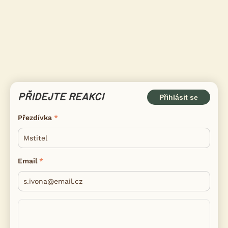
PŘIDEJTE REAKCI
Přihlásit se
Přezdívka
Email