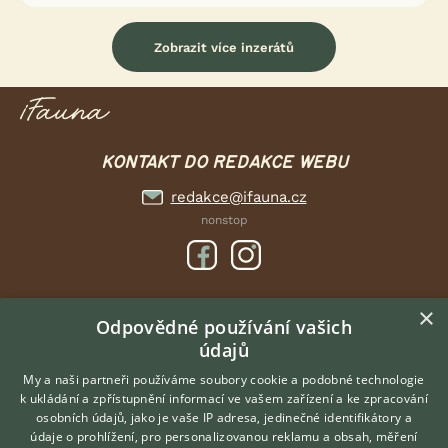
Zobrazit více inzerátů
KONTAKT DO REDAKCE WEBU
redakce@ifauna.cz
nonstop
×
DOMOVSKÁ STRÁNKA
Odpovědné používání vašich
údajů
INZERCE
DISKUSE
My a naši partneři používáme soubory cookie a podobné technologie
k ukládání a zpřístupnění informací ve vašem zařízení a ke zpracování
ČLÁNKY
osobních údajů, jako je vaše IP adresa, jedinečné identifikátory a
údaje o prohlížení, pro personalizovanou reklamu a obsah, měření