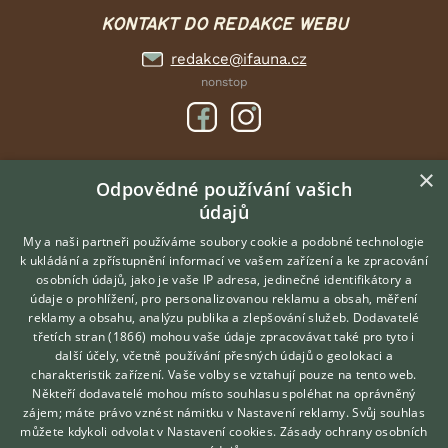
KONTAKT DO REDAKCE WEBU
redakce@ifauna.cz
nonstop
×
DOMOVSKÁ STRÁNKA
Odpovědné používání vašich
údajů
INZERCE
DISKUSE
My a naši partneři používáme soubory cookie a podobné technologie
k ukládání a zpřístupnění informací ve vašem zařízení a ke zpracování
ČLÁNKY
osobních údajů, jako je vaše IP adresa, jedinečné identifikátory a
údaje o prohlížení, pro personalizovanou reklamu a obsah, měření
O nás
reklamy a obsahu, analýzu publika a zlepšování služeb.
Dodavatelé
třetích stran (1866)
mohou vaše údaje zpracovávat také pro tyto i
Kontakt
Hledáte zvířecího kamaráda?
další účely, včetně používání přesných údajů o geolokaci a
Zdarma vám poradí
Možnosti zvýraznění inzerátů
charakteristik zařízení. Vaše volby se vztahují pouze na tento web.
VETERINÁŘ ONLINE
Podmínky užití
Někteří dodavatelé mohou místo souhlasu spoléhat na oprávněný
KONZULTOVAT S
zájem; máte právo vznést námitku v
Nastavení reklamy
. Svůj souhlas
Zpracování osobních údajů
VETERINÁŘEM
můžete kdykoli odvolat v
Nastavení cookies
.
Zásady ochrany osobních