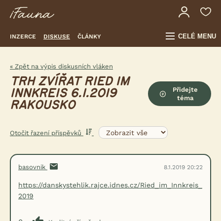
CELÉ MENU
INZERCE
DISKUSE
ČLÁNKY
« Zpět na výpis diskusních vláken
TRH ZVÍŘAT RIED IM
Přidejte
INNKREIS 6.1.2019
téma
RAKOUSKO
Otočit řazení příspěvků
basovnik
8.1.2019 20:22
https://danskystehlik.rajce.idnes.cz/Ried_im_Innkreis_
2019