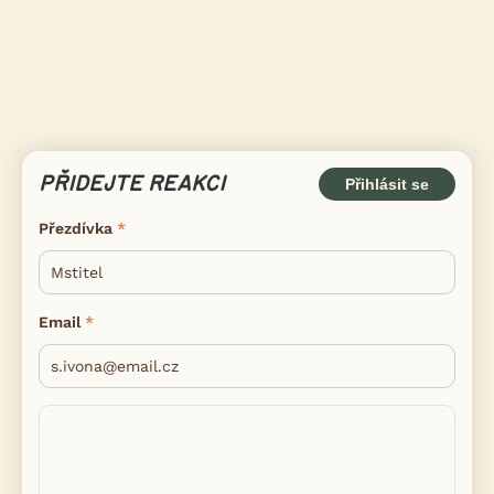
PŘIDEJTE REAKCI
Přihlásit se
Přezdívka
Email