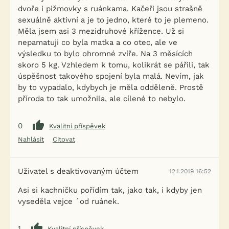
dvoře i pižmovky s ruánkama. Kačeři jsou strašně
sexuálně aktivní a je to jedno, které to je plemeno.
Měla jsem asi 3 mezidruhové křížence. Už si
nepamatuji co byla matka a co otec, ale ve
výsledku to bylo ohromné zvíře. Na 3 měsících
skoro 5 kg. Vzhledem k tomu, kolikrát se pářili, tak
úspěšnost takového spojení byla malá. Nevím, jak
by to vypadalo, kdybych je měla odděleně. Prostě
příroda to tak umožnila, ale cílené to nebylo.
0
Kvalitní příspěvek
Nahlásit
Citovat
Uživatel s deaktivovaným účtem
12.1.2019 16:52
Asi si kachničku pořídím tak, jako tak, i kdyby jen
vyseděla vejce ´od ruánek.
1
Kvalitní příspěvek