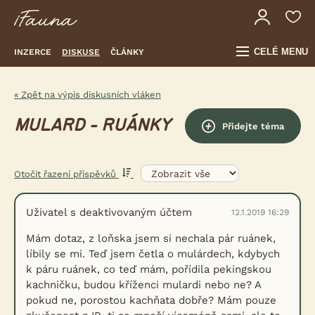
CELÉ MENU
INZERCE
DISKUSE
ČLÁNKY
« Zpět na výpis diskusních vláken
MULARD - RUÁNKY
Přidejte téma
Otočit řazení příspěvků
Uživatel s deaktivovaným účtem
12.1.2019 16:29
Mám dotaz, z loňska jsem si nechala pár ruánek,
líbily se mi. Teď jsem četla o mulárdech, kdybych
k páru ruánek, co teď mám, pořídila pekingskou
kachničku, budou kříženci mulardi nebo ne? A
pokud ne, porostou kachňata dobře? Mám pouze