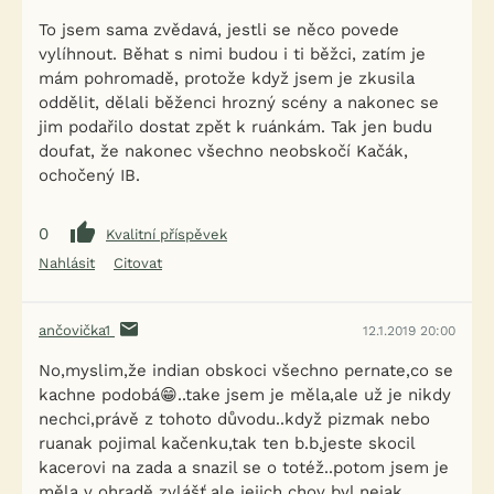
To jsem sama zvědavá, jestli se něco povede
vylíhnout. Běhat s nimi budou i ti běžci, zatím je
mám pohromadě, protože když jsem je zkusila
oddělit, dělali běženci hrozný scény a nakonec se
jim podařilo dostat zpět k ruánkám. Tak jen budu
doufat, že nakonec všechno neobskočí Kačák,
ochočený IB.
0
Kvalitní příspěvek
Nahlásit
Citovat
ančovička1
12.1.2019 20:00
No,myslim,že indian obskoci všechno pernate,co se
kachne podobá😁..take jsem je měla,ale už je nikdy
nechci,právě z tohoto důvodu..když pizmak nebo
ruanak pojimal kačenku,tak ten b.b,jeste skocil
kacerovi na zada a snazil se o totéž..potom jsem je
měla v ohradě zvlášť,ale jejich chov byl nejak