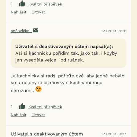
1
Kvalitní příspěvek
Nahlásit
Citovat
ančovička1
12.1.2019 18:26
Uživatel s deaktivovaným účtem napsal(a):
Asi si kachničku pořídím tak, jako tak, i kdyby
jen vyseděla vejce ´od ruánek.
..a kachnicky si radši pořiďte dvě ,aby jedné nebylo
smutno,ony si pizmovky s kachnami moc
nerozumi..
1
Kvalitní příspěvek
Nahlásit
Citovat
Uživatel s deaktivovaným účtem
12.1.2019 19:27