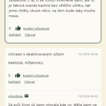
zkušenost z IB, ti se množí víceméně sami, ale to
je taková sranda kachna bez většího užitku, tak
jsme chtěly zkusit něco, na čem bude taky trocha
masa.
0
Kvalitní příspěvek
Nahlásit
Citovat
Uživatel s deaktivovaným účtem
12.1.2019 16:38
PARDON, PIŽMOVKU.
0
Kvalitní příspěvek
Nahlásit
Citovat
přezdívka
12.1.2019 16:45
Za svůj život už jsem chovala kde co. Měla jsem na