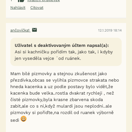
Nahlásit
Citovat
ančovička1
12.1.2019 18:14
Uživatel s deaktivovaným účtem napsal(a):
Asi si kachničku pořídím tak, jako tak, i kdyby
jen vyseděla vejce ´od ruánek.
Mam bílé pizmovky a stejnou zkušenost jako
přezdívka,obcas se vylihla pizmovce strakata nebo
hneda kacenka a uz podle postavy bylo vidět,že
kacenka bude velka..rostla dvakrat rychleji , než
čisté pizmovky,byla krasne zbarvena skoda
zabit,ale co s ni,když mulardi jsou neplodni..ale
pizmovky si pořiďte,na rozdil od ruanek výborně
sedi