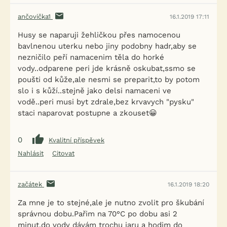
ančovička1
16.1.2019 17:11
Husy se naparuji žehličkou přes namocenou
bavlnenou uterku nebo jiny podobny hadr,aby se
nezničilo peří namacenim těla do horké
vody..odparene peri jde krásně oskubat,ssmo se
poušti od kůže,ale nesmi se preparit,to by potom
slo i s kůží..stejně jako delsi namaceni ve
vodě..peri musi byt zdrale,bez krvavych "pysku"
staci naparovat postupne a zkouset😀
0
Kvalitní příspěvek
Nahlásit
Citovat
začátek
16.1.2019 18:20
Za mne je to stejné,ale je nutno zvolit pro škubání
správnou dobu.Pařim na 70°C po dobu asi 2
minut,do vody dávám trochu jaru a hodim do