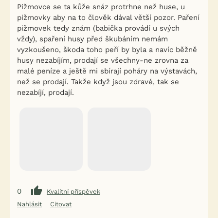
Pižmovce se ta kůže snáz protrhne než huse, u
pižmovky aby na to člověk dával větší pozor. Paření
pižmovek tedy znám (babička provádí u svých
vždy), spaření husy před škubáním nemám
vyzkoušeno, škoda toho peří by byla a navíc běžně
husy nezabíjím, prodají se všechny-ne zrovna za
malé peníze a ještě mi sbírají poháry na výstavách,
než se prodají. Takže když jsou zdravé, tak se
nezabíjí, prodají.
0
Kvalitní příspěvek
Nahlásit
Citovat