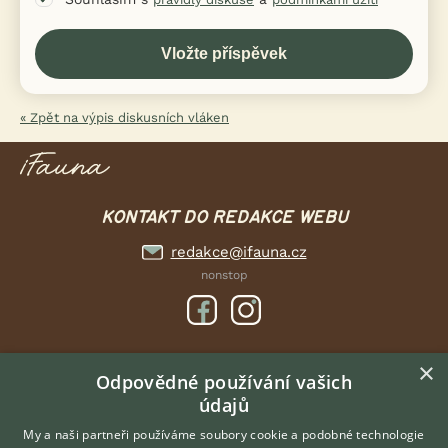
« Zpět na výpis diskusních vláken
KONTAKT DO REDAKCE WEBU
redakce@ifauna.cz
nonstop
×
DOMOVSKÁ STRÁNKA
Odpovědné používání vašich
údajů
INZERCE
DISKUSE
My a naši partneři používáme soubory cookie a podobné technologie