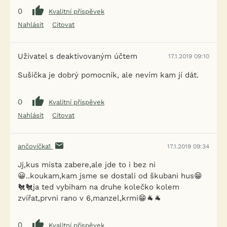
0
Kvalitní příspěvek
Nahlásit
Citovat
Uživatel s deaktivovaným účtem
17.1.2019 09:10
Sušička je dobrý pomocník, ale nevím kam jí dát.
0
Kvalitní příspěvek
Nahlásit
Citovat
ančovička1
17.1.2019 09:34
Jj,kus mista zabere,ale jde to i bez ni
😀..koukam,kam jsme se dostali od škubani hus😁
🐔🐔ja ted vybiham na druhe kolečko kolem
zvířat,prvni rano v 6,manzel,krmi😁🐐🐐
0
Kvalitní příspěvek