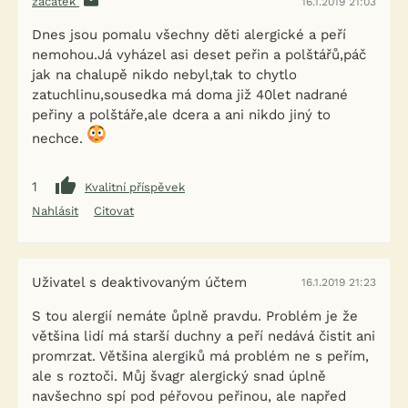
začátek
16.1.2019 21:03
Dnes jsou pomalu všechny děti alergické a peří
nemohou.Já vyházel asi deset peřin a polštářů,páč
jak na chalupě nikdo nebyl,tak to chytlo
zatuchlinu,sousedka má doma již 40let nadrané
peřiny a polštáře,ale dcera a ani nikdo jiný to
nechce.
1
Kvalitní příspěvek
Nahlásit
Citovat
Uživatel s deaktivovaným účtem
16.1.2019 21:23
S tou alergií nemáte ůplně pravdu. Problém je že
většina lidí má starší duchny a peří nedává čistit ani
promrzat. Většina alergiků má problém ne s peřím,
ale s roztoči. Můj švagr alergický snad úplně
navšechno spí pod péřovou peřinou, ale napřed