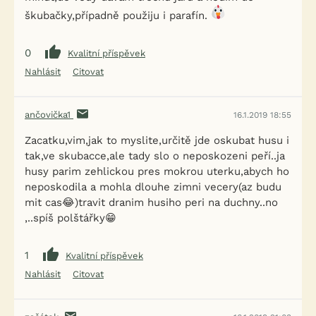
škubačky,případně použiju i parafín.
0
Kvalitní příspěvek
Nahlásit
Citovat
ančovička1
16.1.2019 18:55
Zacatku,vim,jak to myslite,určitě jde oskubat husu i
tak,ve skubacce,ale tady slo o neposkozeni peří..ja
husy parim zehlickou pres mokrou uterku,abych ho
neposkodila a mohla dlouhe zimni vecery(az budu
mit cas😂)travit dranim husiho peri na duchny..no
,..spíš polštářky😁
1
Kvalitní příspěvek
Nahlásit
Citovat