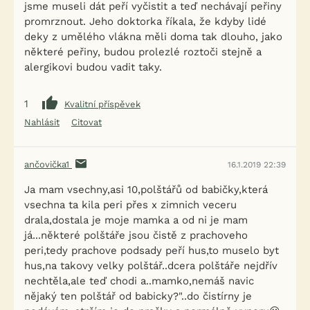
jsme museli dát peří vyčistit a teď nechávají peřiny
promrznout. Jeho doktorka říkala, že kdyby lidé
deky z umělého vlákna měli doma tak dlouho, jako
některé peřiny, budou prolezlé roztoči stejně a
alergikovi budou vadit taky.
1
Kvalitní příspěvek
Nahlásit
Citovat
ančovička1
16.1.2019 22:39
Ja mam vsechny,asi 10,polštářů od babičky,která
vsechna ta kila peri přes x zimnich veceru
drala,dostala je moje mamka a od ni je mam
já...některé polštáře jsou čistě z prachoveho
peri,tedy prachove podsady peří hus,to muselo byt
hus,na takovy velky polštář..dcera polštáře nejdřív
nechtěla,ale teď chodi a..mamko,nemáš navic
nějaký ten polštář od babicky?"..do čistírny je