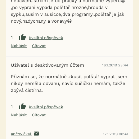
nedávám..strčím je do pračky a normálně vyperu😀
,po vyprani vypada polštář hrozně,hrouda v
sypku,susim v susicce,dva programy..polštář je jak
nový,nadychany a vonavy😀
1
Kvalitní příspěvek
Nahlásit
Citovat
Uživatel s deaktivovaným účtem
16.1.2019 23:44
Přiznám se, že normálně zkusit polštář vyprat jsem
nikdy neměla odvahu, navíc sušičku nemám, takže
zbývá čistírna.
1
Kvalitní příspěvek
Nahlásit
Citovat
ančovička1
17.1.2019 08:41