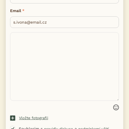
Email
Vložte fotografii
Souhlasím s
a
pravidly diskuse
podmínkami užití