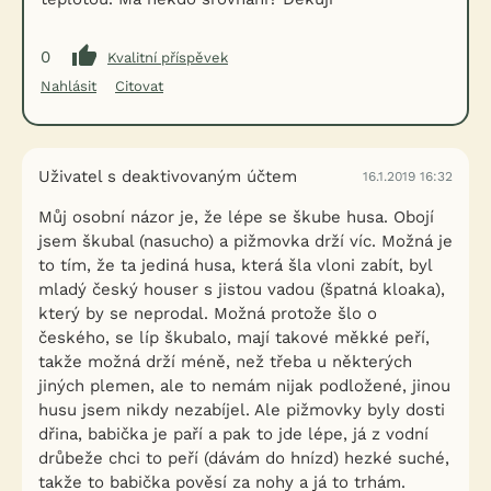
0
Kvalitní příspěvek
Nahlásit
Citovat
Uživatel s deaktivovaným účtem
16.1.2019 16:32
Můj osobní názor je, že lépe se škube husa. Obojí
jsem škubal (nasucho) a pižmovka drží víc. Možná je
to tím, že ta jediná husa, která šla vloni zabít, byl
mladý český houser s jistou vadou (špatná kloaka),
který by se neprodal. Možná protože šlo o
českého, se líp škubalo, mají takové měkké peří,
takže možná drží méně, než třeba u některých
jiných plemen, ale to nemám nijak podložené, jinou
husu jsem nikdy nezabíjel. Ale pižmovky byly dosti
dřina, babička je paří a pak to jde lépe, já z vodní
drůbeže chci to peří (dávám do hnízd) hezké suché,
takže to babička pověsí za nohy a já to trhám.