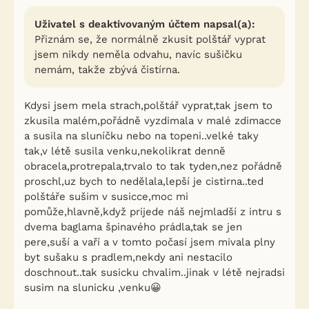
Uživatel s deaktivovaným účtem napsal(a):
Přiznám se, že normálně zkusit polštář vyprat
jsem nikdy neměla odvahu, navíc sušičku
nemám, takže zbývá čistírna.
Kdysi jsem mela strach,polštář vyprat,tak jsem to
zkusila malém,pořádně vyzdimala v malé zdimacce
a susila na sluníčku nebo na topeni..velké taky
tak,v létě susila venku,nekolikrat denně
obracela,protrepala,trvalo to tak tyden,nez pořádně
proschl,uz bych to nedělala,lepší je cistirna..ted
polštáře sušim v susicce,moc mi
pomůže,hlavně,když prijede náš nejmladší z intru s
dvema baglama špinavého prádla,tak se jen
pere,suší a vaří a v tomto počasí jsem mivala plny
byt sušaku s pradlem,nekdy ani nestacilo
doschnout..tak susicku chvalim..jinak v létě nejradsi
susim na slunicku ,venku😀