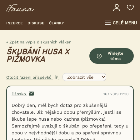
CELÉ MENU
INZERCE
DISKUSE
ČLÁNKY
« Zpět na výpis diskusních vláken
ŠKUBÁNÍ HUSA X
Přidejte
PIŽMOVKA
téma
Otočit řazení příspěvků
Dánsko
16.1.2019 11:30
Dobrý den, měl bych dotaz pro zkušenější
chovatele. Již nějakou dobu přemýšlím, jestli se
škube lépe husa nebo kachna (pižmovka).
Samozřejmě uvažuji o škubání po přepeření, tedy u
obou v nejvhodnější dobu a po spaření správnou
teplotou. Má někdo srovnání? Děkuji